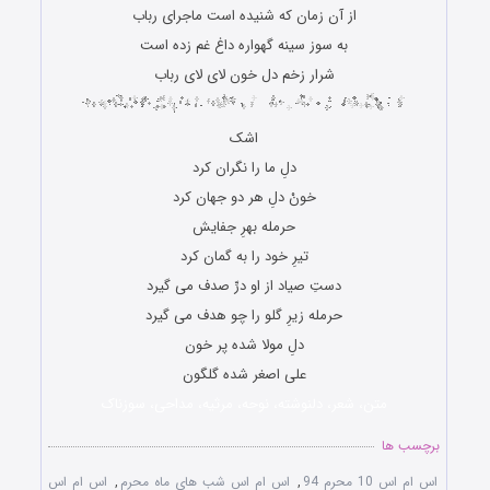
از آن زمان که شنیده است ماجرای رباب
به سوز سینه گهواره داغ غم زده است
شرار زخم دل خون لای لای رباب
اشک
دلِ ما را نگران کرد
خونْ دلِ هر دو جهان کرد
حرمله بهرِ جفایش
تیرِ خود را به گمان کرد
دستِ صیاد از او درِّ صدف می گیرد
حرمله زیرِ گلو را چو هدف می گیرد
دلِ مولا شده پر خون
علی اصغر شده گلگون
متن، شعر، دلنوشته، نوحه، مرثیه، مداحی، سوزناک
برچسب ها
اس ام اس 10 محرم 94
,
اس ام اس شب های ماه محرم
,
اس ام اس