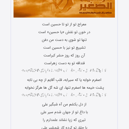
معراج تو از تو تا حسین است
در خون تو نقش «یا حسین» است
تنها تو شوی به دست من دفن
تشییع تو نیز با حسین است
آن روز که روز حشر کبراست
قنداقه تو به دست زهراست
اصغرم خوابه یا که سیرابه، قلبِ آقایم از چه بی تابه
پشت خیمه ها اصغرم تنها، ای شه گل ها هرگز نخوابه
از دل بکشم من آه شبگیر علی
با داغ تو از جهان شدم سیر علی
تیری که زپا نشاند علمدارم را
با حلق تو کرده کار شمشیر علی