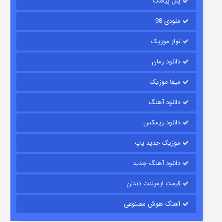
پنل پیامک
ملودی 98
نواز موزیک
دانلود رمان
میفا موزیک
شکست استوارت در نجات جهان
دانلود آهنگ
۷ (زیرنویس)
قسمت
منتشر شد
دانلود ریمکس
موزیک جدید پاپ
دانلود آهنگ جدید
قیمت ایمپلنت دندان
آهنگ هوش مصنوعی
شوگر فصل ۲