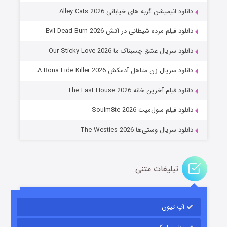
دانلود انیمیشن گربه های خیابانی Alley Cats 2026
دانلود فیلم مرده شیطانی در آتش Evil Dead Burn 2026
دانلود سریال عشق چسبناک ما Our Sticky Love 2026
عملیات آپارتمان
دانلود سریال زن متاهل آدمکش A Bona Fide Killer 2026
۲ (زیرنویس)
قسمت
منتشر شد
دانلود فیلم آخرین خانه The Last House 2026
دانلود فیلم سول‌میت Soulm8te 2026
دانلود سریال وستی‌ها The Westies 2026
تبلیغات متنی
مردگان متحرک: شهر مرده ۳
۲ (زیرنویس)
قسمت
منتشر شد
آپ تیون