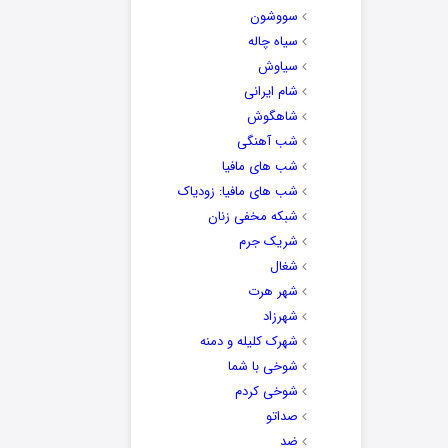
سووشون
سیاه چاله
سیاوش
شام ایرانی
شاهگوش
شب آهنگی
شب های مافیا
شب های مافیا: زودیاک
شبکه مخفی زنان
شریک جرم
شغال
شهر هرت
شهرزاد
شهرک کلیله و دمنه
شوخی با شما
شوخی کردم
صداتو
ضد