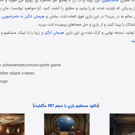
 به سفری
ماجراجویی
می روید و در آن با وقایع غیر منتظره ای روبرو می شوید و حالا
 پدرتان که ناپدید شده، او را بیابید و حقایق را کشف کنید. آیا خواهید توانست جان پ
 سالم به در ببرید؟ در این بازی فوق العاده لذت بخش و
هیجان انگیز
به
ماجراجویی
بپ
اک را پیدا کنید و از بازی و حل معماهای پیچیده لذت ببرید.
توانید نسخه نهایی و کرک شده ی این بازی
هیجان انگیز
و زیبا را با لینک مستقیم و 
ید
.
 کامپیوتر در سبک پیدا کردن اشیاء مخفی با لینک مستقیم
h achievements/music/yacht game.
idden object scenes.
sign.
.
دانلود رایگان بازی های هیدن آبجکت جدید همراه با لینک مستقیم
[
دانلود مستقیم بازی با حجم 587 مگابایت
]