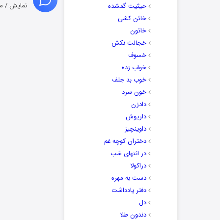
نمایش / م
حیثیت گمشده
خائن کشی
خاتون
خجالت نکش
خسوف
خواب زده
خوب بد جلف
خون سرد
دادزن
داریوش
داوینچیز
دختران کوچه غم
در انتهای شب
دراکولا
دست به مهره
دفتر یادداشت
دل
دندون طلا