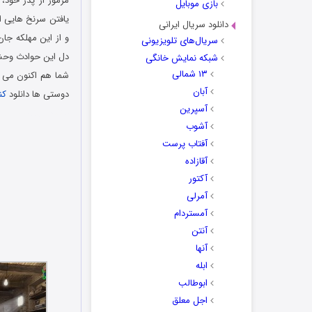
مرموز از پدر خود،
بازی موبایل
یافتن سرنخ هایی از
دانلود سریال ایرانی
و از این مهلکه جان
سریال‌های تلویزیونی
دل این حوادث وحشتن
شبکه نمایش خانگی
۱۳ شمالی
شما هم اکنون می 
آبان
دوستی ها دانلود
کن
آسپرین
دانلود رایگان بازی
آشوب
آفتاب پرست
آقازاده
آکتور
آمرلی
آمستردام
آنتن
آنها
ابله
ابوطالب
اجل معلق