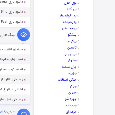
دانلود بازی Immortal Love 7: Stone Beauty
بوی خون
بی گناه
دانلود بازی Witches’ Legacy 4: The Ties That Bind
پدر گواردیولا
دانلود بازی Detectives United 4: Phantoms of the Past
پدرخوانده
پوست شیر
لینک‌های 
پیشگو
پیکولو
تاسیان
سینمای آنلاین دو
تی ان تی
تغییر زبان فیلم‌ها
جادوگر
جان سخت
اضافه کردن صدای 
جزیره
راهنمای دانلود ا
جنگل آسفالت
جوکر
آشنایی با انواع ک
جیران
چهره شو
راهنمای فعال سازی کیفیت R
چیدمانه
۳
دیدگاه 
حرفه ای