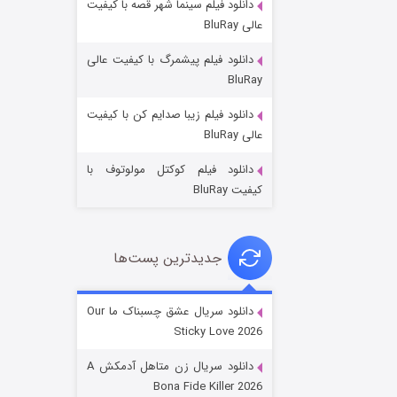
دانلود فیلم سینما شهر قصه با کیفیت
عالی BluRay
دانلود فیلم پیشمرگ با کیفیت عالی
BluRay
دانلود فیلم زیبا صدایم کن با کیفیت
عملیات آپارتمان
عالی BluRay
۲ (زیرنویس)
قسمت
منتشر شد
دانلود فیلم کوکتل مولوتوف با
کیفیت BluRay
جدیدترین پست‌ها
دانلود سریال عشق چسبناک ما Our
Sticky Love 2026
مردگان متحرک: شهر مرده ۳
دانلود سریال زن متاهل آدمکش A
۲ (زیرنویس)
قسمت
منتشر شد
Bona Fide Killer 2026