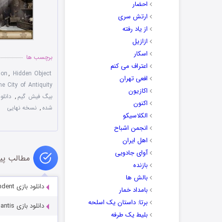
احضار
ارتش سری
از یاد رفته
ازازیل
اسکار
برچسب ها
اعتراف می کنم
ion
,
Hidden Object
افعی تهران
e City of Antiquity
اکازیون
بيگ فيش گيم
,
دانل
اکنون
شده
,
نسخه نهایی
الکلاسیکو
انجمن اشباح
اهل ایران
آوای جادویی
مطالب پی
بازنده
بالش ها
دانلود بازی Beyond 2: Star Descendent
بامداد خمار
برتا: داستان یک اسلحه
دانلود بازی Jewel Legends 2: Atlantis
بلیط یک‌‌ طرفه