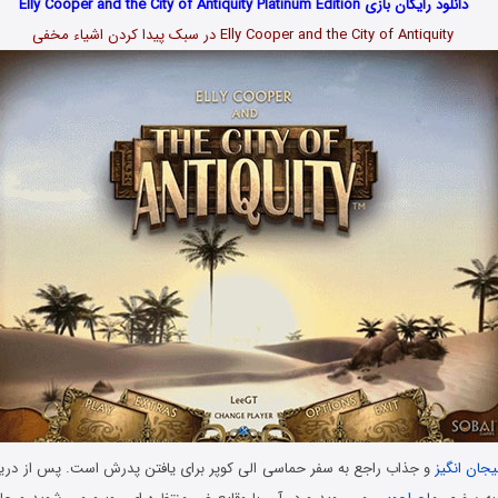
دانلود رایگان بازی Elly Cooper and the City of Antiquity Platinum Edition
Elly Cooper and the City of Antiquity در سبک پیدا کردن اشیاء مخفی
جان انگیز
و جذاب راجع به سفر حماسی الی کوپر برای یافتن پدرش است. پس از دریا