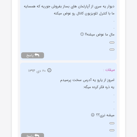
دیوار یه سری از آپارتمان های بساز بفروش جوریه که همسایه
ما با کنترل تلویزیون کانال رو عوض میکنه
.
.
مال ما عوض میشه!! 🙂
پاسخ
میقات :
۲۰ دی ۱۳۹۴
امروز از یارو یه آدرس سخت پرسیدم
یه ذره فکر کرده میگه:
.
.
.
میشه نری؟؟ 😐
پاسخ