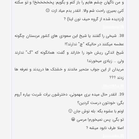
و من ناگهان چشم هایم را باز کنم و بگویم: پخخخخخخ! و تو سکته
کنی بمیری راحت شم والا. انقدر بدم میاد ازت 😐
(دزدیده شده از گروه حیف نون اینا) ?
Doostiha.IR
38. شیخی را گفتند یا شیخ این سعودی های کشور عربستان چگونه
عطسه میکنند در حالیکه “چ” ندارند؟!
شیخ اندکی ریش خود را خاراند و گفت: همانگونه که “گ” ندارند
ولی … زیادی میخورند!
مریدان از این جواب متحیر ماندند و خشتک ها دریدند و نعرفه ها
زدند ???
Doostiha.IR
39. انقدر حال میده بری مهمونی، دخترشون برات شربت بیاره آروم
بگی: خودتون درست کردین؟
اونم با عشوه بگه: بله نوش جان 🙂
تو بگی: پس نمیخورم! مرسی 😀
اصلا طرف نابود میشه ?
Doostiha.IR