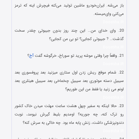
باز می‌شه. ایران‌خودرو ماشین تولید می‌کنه فیچرش اینه که ترمز
می‌کنی وای‌میسته.
Doostiha.IR
20. وای خدای من… این چند روز بدون جیبوتی چقدر سخت
گذشت… ? جیبوتی کجایی؟ تو بی من کجایی؟
Doostiha.IR
21. واقعاً چرا وقتی موشه پرید تو سوراخ، خرگوشه گفت
آخ
؟
Doostiha.IR
22. شمام موقع ریش زدن اول ستاری میزنید بعد پروفسوری بعد
سیبیل دسته موتوری بعد سیبیل چخماخی بعد سیبیل هیتلری بعد
اونم می زنید یا فقط من این طوریم؟
Doostiha.IR
23. حالا اینکه به سفیر چهل هشت ساعت مهلت میدن خاک کشور
رو ترک کنه، چه جوریه؟ اومدیم بلیط گیرش نیومد، نوبت
دندونپزشکی داشت، زنش پابه ماه بود. چه خاکی به سرش کنه؟
Doostiha.IR