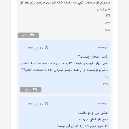
میدونم تو بدبخت تری، یه دقیقه خفه شو من حرفمو بزنم بعد تو
شروع کن …
???
پاسخ
مرسده :
۲۰ دی ۱۳۹۴
شب امتحان چیست؟
شبی برای فهمیدن قیمت کتاب، جنس کاغذ، ضخامت جلد، اسم
ناشر و نویسنده و از همه مهمتر شمردن تعداد صفحات کتاب??
پاسخ
مرسده :
۲۰ دی ۱۳۹۴
عشق من و تو مانند..
میخ طویله‌ای می‌ماند
که هیچ خری قادر به کندن آن نیست…