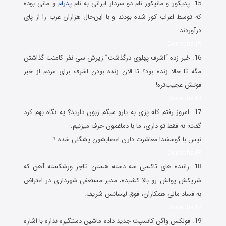
15. پدیکور و مانیکور نام دو سردار ایرانی به نام پ
درام
و مانی بوده
که توسط اعراب کور شده بودند و با این‌حال هزاران عرب را از پای
درآوردند.
Doostiha.IR
16. خبر زده “اشرف پهلوی درگذشت” زیرش سی نفر کامنت گذاشتن
مگه تا حالا زنده بود؟ تا الان زنده بودن اشرف برای مردم از خبر
فوتش عجیب‌تره!
Doostiha.IR
17. امروز رفتم کله پزی به یارو میگم زبون دارید؟ یه نگاه بهم کرد
گفت: نه فقط تو داری، ما با دماغمون حرف میزنیم.
نیس با گوسفندا معاشرت دارن اعصابشون پشگلی شده ?
Doostiha.IR
18. راننده های تاکسی سه دسته هستن: تاجر ورشکسته آهن که
شریکش پولش رو بالا کشیده، مدیر مستعفی شهرداری در اعتراض
به فساد مالی همکاران، فوق لیسانس شریف.
Doostiha.IR
19. فولکس واگن کانسپت جدید داده ماشین دستگیره نداره با اشاره