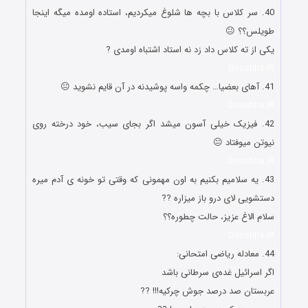
40. سر کلاس با بچه ها شلوغ میکردیم، استاده اومده میگه اینجا
طویلس؟؟ 😐
یکی از ته کلاس داد زد نه استاد اشتباه اومدی ?
Doostiha.IR
41. آهای بعضیا… چکمه واسه پوشیدنه در آن قایم نشوید 😐
Doostiha.IR
42. فیزیک خیلی آسون میشد اگر بجای سیب، خود درخته روی
نیوتن میوفتاد 😐
Doostiha.IR
43. یه سلامیم بکنیم به اون مهمونی که وقتی تو خونه ی آدم میره
دستشویی لای درو باز میزاره ??
سلام الاغ عزیز، حالت چطوره؟؟
Doostiha.IR
44. معادله ریاضی امتحانی:
اگر اسرائیل غده‌ی سرطانی باشد
عربستان صد درصد جوش چرکیه!!! ??