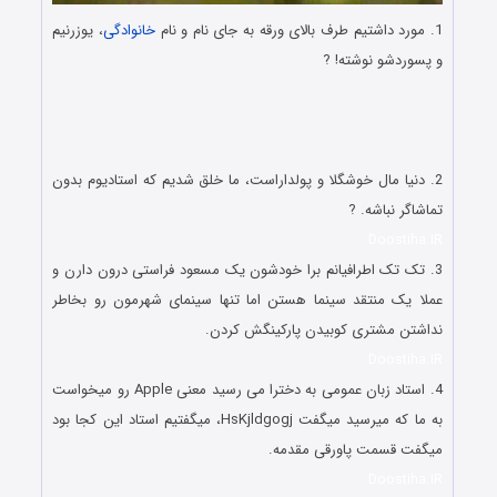
1. ‏مورد داشتیم طرف بالای ورقه به جای نام و نام
خانوادگی
، یوزرنیم
و پسوردشو نوشته! ?
تازه ترین جوکهای جدید و اس ام اس های خفن تازه ترین جوکهای
جدید و اس ام اس های خفن تازه ترین جوکهای جدید و اس ام
اس های خفن
2. دنیا مال خوشگلا و پولداراست، ما خلق شدیم که استادیوم بدون
تماشاگر نباشه. ?
Doostiha.IR
3. ‏تک تک اطرافیانم برا خودشون یک مسعود فراستی درون دارن و
عملا یک منتقد سینما هستن اما تنها سینمای شهرمون رو بخاطر
نداشتن مشتری کوبیدن پارکینگش کردن.
Doostiha.IR
4. استاد زبان عمومی به دخترا می رسید معنی Apple رو میخواست
به ما که میرسید میگفت HsKjldgogj، میگفتیم استاد این کجا بود
میگفت قسمت پاورقی مقدمه.
Doostiha.IR