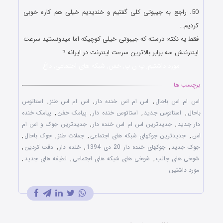
50. راجع به جیبوتی کلی گفتیم و خندیدیم خیلی هم کاره خوبی
کردیم…
فقط یه نکته: درسته که جیبوتی خیلی کوچیکه اما میدونستید سرعت
اینترنتش سه برابر بالاترین سرعت اینترنت در ایرانه ?
مورد داشتیم, پ ن پ, خفن, شبکه های اجتماعی, داغ
برچسب ها
اس ام اس باحال
,
اس ام اس خنده دار
,
اس ام اس طنز
,
استاتوس
باحال
,
استاتوس جدید
,
استاتوس خنده دار
,
پیامک خفن
,
پیامک خنده
دار جدید
,
جدیدترین اس ام اس خنده دار
,
جدیدترین جوک و اس ام
اس
,
جدیدترین جوکهای شبکه های اجتماعی
,
جملات طنز
,
جوک باحال
,
جوک جدید
,
جوکهای خنده دار 20 دی 1394
,
خنده دار
,
دقت کردین
,
شوخی های جالب
,
شوخی های شبکه های اجتماعی
,
لطیفه های جدید
,
مورد داشتین