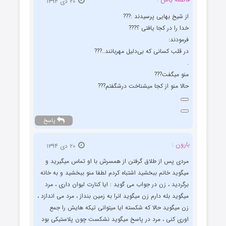
۲۰ دی ۱۳۹۴
از شیخ بهایی پرسیدند :???
خدا را در کجا یافتی ؟???
فرمودند:
در قلب کسانی که بی‌دلیل مهربانند..???
.
منو میگفت???
حالا منو از کجا میشناخت درشگفتم???
پاسخ
بارون :
۲۰ دی ۱۳۹۴
مردی پس از طلاق گرفتن از همسرش با او تماس میگیرید و
میگوید خانم ببخشید اشتباه کردم لطفا منو ببخشید و به خانه
برگردید ، زن در جواب می گوید : ایا کنارت لیوان داری ، مرد
میگوید بله دارم زن میگوید انرا به زمین بنداز ، مرد می اندازد ،
زن میگوید حالا که شکسته ایا میتوانی تیکه هایش را جمع
اوری کنی ، مرد در پاسخ میگوید نشکست چون پلاستیکی بود