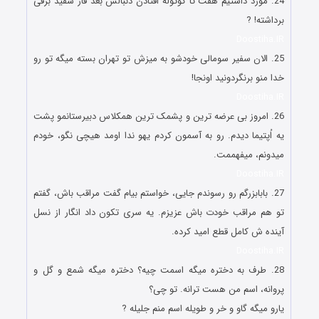
24. مورد داشتیم هفت تا کوتوله افتادن دنبالش بعد فاز سفید برفی
برداشته! ?
Doostiha.IR
25. الان سفیر سومالی خودشو به میزش تو تهران بسته میگه تو رو
خدا منو برنگردونید اونجا!
Doostiha.IR
26. امروز بی عرضه ترین و پشمک ترین همکلاس دبیرستانمو پشت
یه اُپتیما دیدم. رو به آسمون کردم یهو ندا اومد هیچی نگو، خودم
میدونم، میفهممت.
Doostiha.IR
27. بابابزرگم رو رسوندم جایی، خواستم بیام گفت مراقب باش، گفتم
تو هم مراقب خودت باش عزیزم. یه سری تکون داد انگار از نسل
آینده ش کامل قطع امید کرده.
Doostiha.IR
28. طرف به دختره میگه اسمت چیه؟ دختره میگه شمع و گل و
پروانه، اسم من هست ترانه. تو چی؟
یارو میگه گاو و خر و طویله اسم منم جلیله ?