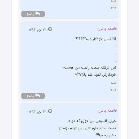
پاسخ
فاطمه یاس :
۲۰ دی ۱۳۹۴
آقا کسی خودکار داره؟؟؟؟??
.
.
.
این فرشته سمت راست من هست…
خودکارش تموم شد باز???☝️
پاسخ
فاطمه یاس :
۲۰ دی ۱۳۹۴
خیلی افسوس می خورم که دو تا
دست سالم دارم ولی نمی تونم بزنم تو
دهن بعضیا!!!