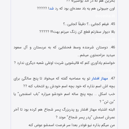
بحرین هم که در حد بواسیره! ??
اون جیبوتی هم یه باد معده‌ای بود که رد
شد
! ?????
Doostiha.IR
45. فیقم کجایى…؟ دقیقاً کجایى…؟
بالا دیوار سفارتم قطع کن زنگ میزنم بهت!!! ?????
Doostiha.IR
46. ﺩﻭﺳﺘﺎﻥ ﺷﺮﻣﻨﺪﻩ ﻭﺳﻂ ﻓﺤﺸﺎﯾﯽ ﮐﻪ ﺑﻪ ﻋﺮﺑﺴﺘﺎﻥ ﻭ آﻝ ﺳﻌﻮﺩ
ﻣﻴﺪﻳﺪ ﻣﺰﺍﺣﻤﺘﻮﻥ ﻣﻴﺸﻢ…
ﺧﻮﺍﺳﺘﻢ ﯾﺎﺩﺁﻭﺭﯼ ﮐﻨﻢ ﮐﻪ ﻗﺎﻟﯿﺸﻮﯾﯽ ﺷﺮﺑﺖ ﺍﻭﻏﻠﯽ ﺷﻌﺒﻪ ﺩﯾﮕﺮﯼ ﻧﺪﺍﺭﺩ ?
Doostiha.IR
47.
ﻣﻬﻨﺎﺯ ﺍﻓﺸﺎﺭ
ﺗﻮ ﯾﻪ ﻣﺼﺎﺣﺒﻪ ﮔﻔﺘﻪ ﮐﻪ ﻣﯿﺨﻮﺍﺩ ﺗﺎ ﭘﻨﺞ ﺳﺎﻟﮕﯽ ﺑﺮﺍﯼ
ﺑﭽﻪ ﺍﺵ ﺍﺳﻢ ﻧﺬﺍﺭﻩ ﮐﻪ ﺧﻮﺩ ﺑﭽﻪ ﺍﺳﻢ ﺧﻮﺩﺵ ﺭﻭ ﺍﻧﺘﺨﺎﺏ ﮐﻨﻪ ??
ﺧﺐ اسکل .. ﺑﭽﻪ ﭘﻨﺞ ﺳﺎﻟﻪ ﺍﺳﻢ ﺧﻮﺩﺷﻮ ﻣﯿﺰﺍﺭﻩ “ﺑﺎﺏ ﺍﺳﻔﻨﺠﯽ” ﯾﺎ
“ﺑﻦ ﺗﻦ” ?
ﺍﻟﺒﺘﻪ ﺍﺷﺘﺒﺎﻩ ﻣﻬﻨﺎﺯ ﺍﻓﺸﺎﺭ ﺭﻭ ﭘﺪﺭﺑﺰﺭﮒ ﭘﺴﺮ ﺷﺠﺎﻉ ﻫﻢ ﻛﺮﺩﻩ ﺑﻮﺩ ﺗﺎ ﺁﺧﺮ
ﻋﻤﺮﺵ ﺍﺳﻤﺶ “ﭘﺪﺭ ﭘﺴﺮ ﺷﺠﺎﻉ” ﻣﻮﻧﺪ ?
من میگم بذاره نیو فولدر بعدا سر فرصت اسمشو عوض کنه