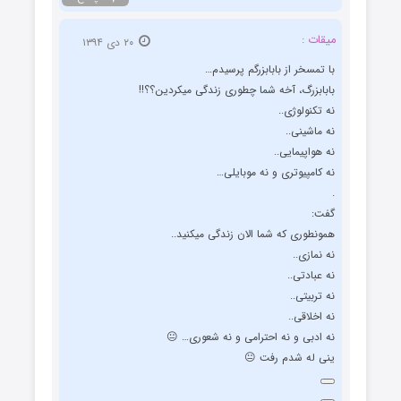
میقات :
۲۰ دی ۱۳۹۴
با تمسخر از بابابزرگم پرسیدم…
بابابزرگ، آخه شما چطوری زندگی میکردین؟؟!!
نه تکنولوژی..
نه ماشینی..
نه هواپیمایی..
نه کامپیوتری و نه موبایلی…
.
گفت:
همونطوری که شما الان زندگی میکنید..
نه نمازی..
نه عبادتی..
نه تربیتی..
نه اخلاقی..
نه ادبی و نه احترامی و نه شعوری… 😐
ینی له شدم رفت 😐