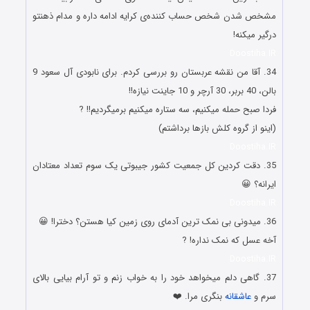
مشخص شدن شخص حساب کننده‌ی کرایه ادامه داره و مدام ذهنتو
درگیر میکنه!
Doostiha.IR
34. آقا من نقشه عربستان رو بررسی کردم. برای نابودی آل سعود 9
بالن، 40 بربر، 30 آرچر و 10 جاینت نیازه!!
فردا صبح حمله میکنیم، سه ستاره میکنیم برمیگردیم!! ?
(اینو از گروه کلش بازها برداشتم)
Doostiha.IR
35. دقت کردین کل جمعیت کشور جیبوتی یک سوم تعداد معتادان
ایرانه؟ 😀
Doostiha.IR
36. میدونی بی نمک ترین آدمای روی زمین کیا هستن؟ دخترا! 😀
آخه عسل که نمک نداره! ?
Doostiha.IR
37. گاهی دلم میخواهد خود را به خواب زنم و تو آرام بیایی بالای
سرم و
عاشقانه
بنگری مرا. ❤️‍