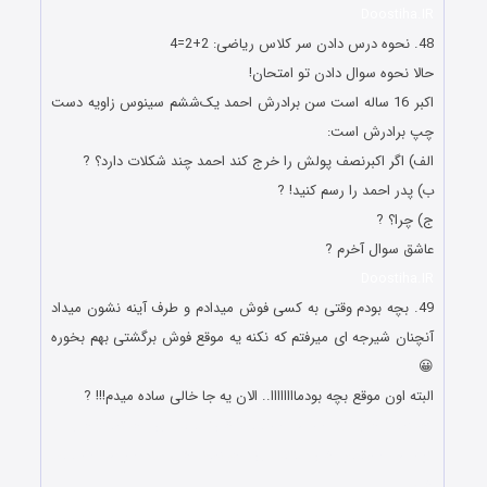
Doostiha.IR
48. ﻧﺤﻮﻩ ﺩﺭﺱ ﺩﺍﺩﻥ ﺳﺮ ﮐﻼﺱ ریاضى: 2+2=4
ﺣﺎﻻ ﻧﺤﻮﻩ ﺳﻮﺍﻝ ﺩﺍﺩﻥ ﺗﻮ ﺍﻣﺘﺤﺎﻥ!
ﺍکبر 16 ﺳﺎﻟﻪ ﺍﺳﺖ ﺳﻦ ﺑﺮﺍﺩﺭﺵ ﺍﺣﻤﺪ ﯾﮏﺷﺸﻢ سینوس ﺯﺍﻭﯾﻪ دست
چپ ﺑﺮﺍﺩﺭﺵ ﺍﺳﺖ:
ﺍﻟﻒ) ﺍﮔﺮ ﺍکبرﻧﺼﻒ ﭘﻮﻟﺶ ﺭﺍ ﺧﺮﺝ ﮐﻨﺪ ﺍﺣﻤﺪ ﭼﻨﺪ ﺷﮑﻼﺕ ﺩﺍﺭﺩ؟ ?
ﺏ) پدر احمد را رسم کنید! ?
ج) چرا؟ ?
عاشق سوال آخرم ?
Doostiha.IR
49. بچه بودم وقتی به کسی فوش میدادم و طرف آینه نشون میداد
آنچنان شیرجه ای میرفتم که نکنه یه موقع فوش برگشتی بهم بخوره
😀
البته اون موقع بچه بودماااااااا.. الان یه جا خالی ساده میدم!!! ?
جوکهای جدید و اس ام اس های خفن تازه ترین جوکهای جدید و
اس ام اس های خفن تازه ترین جوکهای جدید و اس ام اس های
خفن