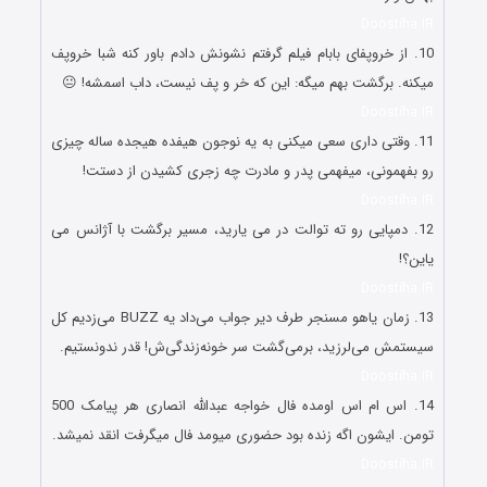
Doostiha.IR
10. از خروپفای بابام فیلم گرفتم نشونش دادم باور کنه شبا خروپف
میکنه. برگشت بهم میگه: این که خر و پف نیست، داب اسمشه! 😐
Doostiha.IR
11. وقتی داری سعی میکنی به یه نوجون هیفده هیجده ساله چیزی
رو بفهمونی، میفهمی پدر و مادرت چه زجری کشیدن از دستت!
Doostiha.IR
12. دمپایی رو ته توالت در می یارید، مسیر برگشت با آژانس می
یاین؟!
Doostiha.IR
13. زمان یاهو مسنجر طرف دیر جواب می‌داد یه BUZZ می‌زدیم کل
سیستمش می‌لرزید، برمی‌گشت سر خونه‌زندگی‌ش! قدر ندونستیم.
Doostiha.IR
14. اس ام اس اومده فال خواجه عبدالله انصاری هر پیامک 500
تومن. ایشون اگه زنده بود حضوری میومد فال میگرفت انقد نمیشد.
Doostiha.IR