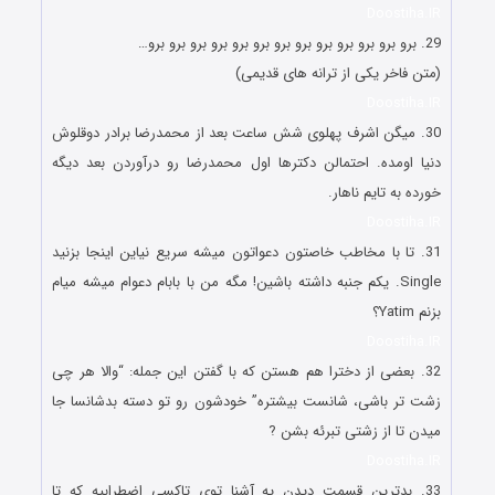
Doostiha.IR
29. برو برو برو برو برو برو برو برو برو برو برو برو برو…
(متن فاخر یکی از ترانه های قدیمی)
Doostiha.IR
30. میگن اشرف پهلوی شش ساعت بعد از محمدرضا برادر دوقلوش
دنیا اومده. احتمالن دکترها اول محمدرضا رو درآوردن بعد دیگه
خورده به تایم ناهار.
Doostiha.IR
31. ﺗﺎ ﺑﺎ مخاطب خاصتون ﺩﻋﻮﺍﺗﻮﻥ ﻣﯿﺸﻪ ﺳﺮﯾﻊ ﻧﯿﺎﯾﻦ ﺍﯾﻨﺠﺎ ﺑﺰﻧﯿﺪ
Single. ﯾﮑﻢ ﺟﻨﺒﻪ ﺩﺍﺷﺘﻪ ﺑﺎﺷﯿﻦ! ﻣﮕﻪ ﻣﻦ ﺑﺎ ﺑﺎﺑﺎﻡ ﺩﻋﻮﺍﻡ ﻣﯿﺸﻪ ﻣﯿﺎﻡ
ﺑﺰﻧﻢ Yatim؟
Doostiha.IR
32. بعضی از دخترا هم هستن که با گفتن این جمله: “والا هر چی
زشت تر باشی، شانست بیشتره” خودشون رو تو دسته بدشانسا جا
میدن تا از زشتی تبرئه بشن ?
Doostiha.IR
33. بدترین قسمت دیدن یه آشنا توی تاکسی اضطرابیه که تا