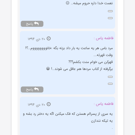
نعمت خدا داره حروم میشه… 😐
پاسخ
فاطمه یاس :
۲۰ دی ۱۳۹۴
مرد باس هر یه ساعت یه بار داد بزنه بگه :خانووووووووم…؟!
وقت قهرته….
قهرکن می خوام منت بکشم???
برگرفته از کتاب مردها هم عاقل می شوند…! 😀
پاسخ
فاطمه یاس :
۲۰ دی ۱۳۹۴
یه سری از پسراام هستن که فک میکنن اگه یه دختر رد بشه و
یه تیکه نندازن
.
.