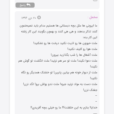
پاسخ
مخمل :
۲۰ دی ۱۳۹۴
ما ایرونی ها مثل بچه دبستانی ها هستیم مدام باید نصیحتمون
کنند تذکر بدهند و هی هی کنند و بهمون بگویند این کار زشته
این کار بده:
ملت حیوون ها رو اذیت نکنید درخت ها رو نشکنید!
ملت هوا رو کثیف نکنید!
ملت آشغال ها را شب بگذارید بیرون!
ملت دعوا نکیند! ملت تو سر هم نزنید! ملت انگشت تو گوش هم
نکیند!
ملت از دیوار خونه هم بیاین پایین! تو خشتک همدیگر رو نگاه
نکنید!
ملت دست به مواد نزنید جیزه! ملت ندو یواش برو! لگد نزن!
جفتک نزن!
–
–
خدایا! بنازم به این خلقتت!!! ما رو خیلی بچه آفریدی!!