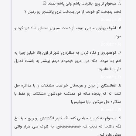
5. میخوام از پای اینترنت پاشم ولی پاشم نمیاد 😐
نخند بدبخت تو خودت از من بدبخت تری پاشیدی رو زمین ?
Doostiha.IR
6. ‏اشرف پهلوی مردنی نبود، از دست سریال معمای شاه دق کرد و
مرد.
Doostiha.IR
7. کوهنوردی و نگاه کردن به منظره ی شهر از اون بالا خیلی چیزا به
آدم یاد میده. مثلا من امروز فهمیدم مردم بیشتر به یاسَت تمایل
دارن تا هاتبرد.
Doostiha.IR
8. ‏افغانستان از ایران و عربستان خواست مشکلات را با مذاکره حل
کنند. نه که پنجاه ساله تو مملکت خودشون مشکلات رو فقط با
مذاکره حل میکنن. بابا سوئیس!
Doostiha.IR
9. میخوام یه کیبورد طراحى کنم، اگه کاربر انگشتش رو روى حرف خ
نگه داشت که تایپ کنه خخخخخخخخ، یه شوک سى هزار ولتى
بهش وارد کنه.