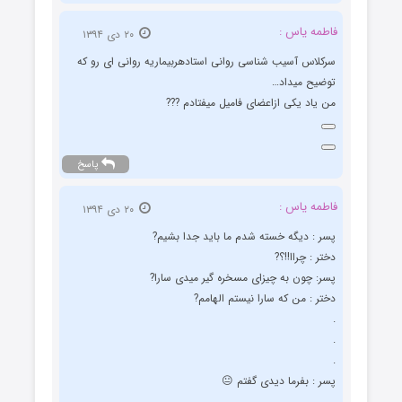
فاطمه یاس :
۲۰ دی ۱۳۹۴
سرکلاس آسیب شناسی روانی استادهربیماریه روانی ای رو که
توضیح میداد…
من یاد یکی ازاعضای فامیل میفتادم ???
پاسخ
فاطمه یاس :
۲۰ دی ۱۳۹۴
پسر : دیگه خسته شدم ما باید جدا بشیم?
دختر : چراا!!؟?
پسر: چون به چیزای مسخره گیر میدی سارا?
دختر : من که سارا نیستم الهامم?
.
.
.
پسر : بفرما دیدی گفتم 😐