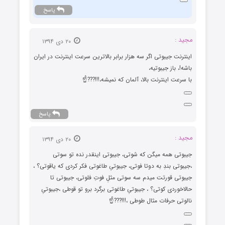
پاسخ
مجید :
۲۰ دی ۱۳۹۴
اینترنت جیبوتی اگر سه هزار برابر بالاترین سرعت اینترنت در ایران
باشه!، باز جیبوتیه،
با سرعت اینترنت بالا، آلمان که نمیشه،!!!???☝️
پاسخ
مجید :
۲۰ دی ۱۳۹۴
جیبوتی همه میگن که شوتی، جیبوتی اینقدر نده تو سوتی
،جیبوتی بندِ به دوتا فوتی، جیبوتیِ طاغوتی فکر کردی که یاقوتی؟ ،
جیبوتی قورتت میدم سه سوتی مثلِ فوتِ فلوتی، جیبوتی تا
حالاخوردی کوتی؟ ، جیبوتیِ طاغوتی برگرد برو تو قوطی ،جیبوتیِ
نالوتی حرفات مثال طوطی ،!!!???☝️