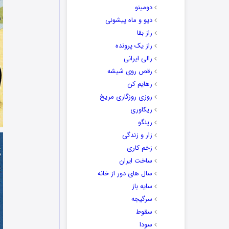
دومینو
دیو و ماه پیشونی
راز بقا
راز یک پرونده
رالی ایرانی
رقص روی شیشه
رهایم کن
روزی روزگاری مریخ
ریکاوری
رینگو
زار و زندگی
زخم کاری
ساخت ایران
سال های دور از خانه
سایه باز
سرگیجه
سقوط
سودا