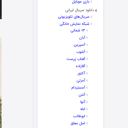
بازی موبایل
دانلود سریال ایرانی
سریال‌های تلویزیونی
شبکه نمایش خانگی
۱۳ شمالی
آبان
آسپرین
آشوب
آفتاب پرست
آقازاده
آکتور
آمرلی
آمستردام
آنتن
آنها
ابله
ابوطالب
اجل معلق