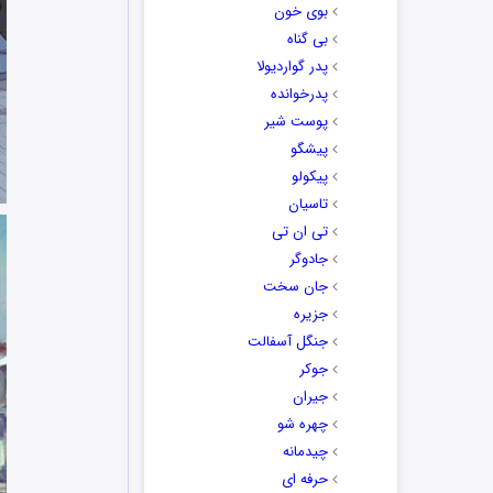
بوی خون
بی گناه
پدر گواردیولا
پدرخوانده
پوست شیر
پیشگو
پیکولو
تاسیان
تی ان تی
جادوگر
جان سخت
جزیره
جنگل آسفالت
جوکر
جیران
چهره شو
چیدمانه
حرفه ای