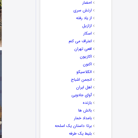
احضار
ارتش سری
از یاد رفته
ازازیل
اسکار
اعتراف می کنم
افعی تهران
اکازیون
اکنون
الکلاسیکو
انجمن اشباح
اهل ایران
آوای جادویی
بازنده
بالش ها
بامداد خمار
برتا: داستان یک اسلحه
بلیط یک‌‌ طرفه