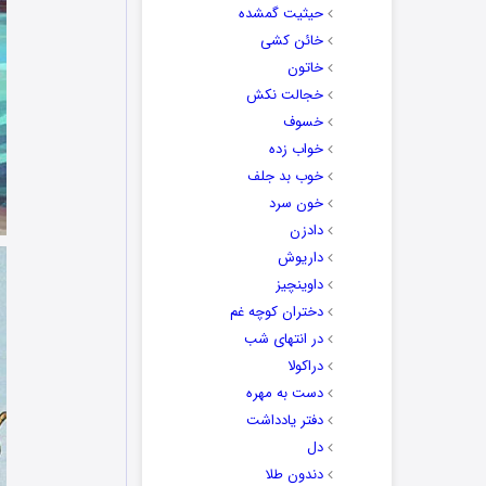
حیثیت گمشده
خائن کشی
خاتون
خجالت نکش
خسوف
خواب زده
خوب بد جلف
خون سرد
دادزن
داریوش
داوینچیز
دختران کوچه غم
در انتهای شب
دراکولا
دست به مهره
دفتر یادداشت
دل
دندون طلا