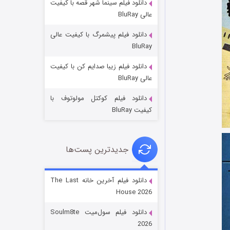
دانلود فیلم سینما شهر قصه با کیفیت
عالی BluRay
دانلود فیلم پیشمرگ با کیفیت عالی
BluRay
دانلود فیلم زیبا صدایم کن با کیفیت
خاندان اژدها فصل ۳
عالی BluRay
۶ (زیرنویس)
قسمت
منتشر شد
دانلود فیلم کوکتل مولوتوف با
کیفیت BluRay
جدیدترین پست‌ها
دانلود فیلم آخرین خانه The Last
House 2026
جادوگری در مغولستان
دانلود فیلم سول‌میت Soulm8te
۱۴ (زیرنویس)
قسمت
منتشر شد
2026