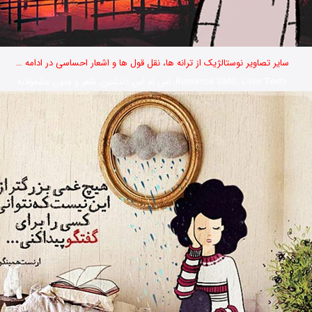
سایر تصاویر نوستالژیک از ترانه ها، نقل قول ها و اشعار احساسی در ادامه …
Romance SMS, Love Texts, اس ام اس دلنشین, شعر و متون عشقولانه