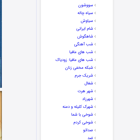
سووشون
سیاه چاله
سیاوش
شام ایرانی
شاهگوش
شب آهنگی
شب های مافیا
شب های مافیا: زودیاک
شبکه مخفی زنان
شریک جرم
شغال
شهر هرت
شهرزاد
شهرک کلیله و دمنه
شوخی با شما
شوخی کردم
صداتو
ضد