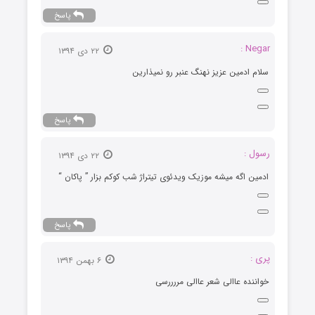
پاسخ
Negar :
۲۲ دی ۱۳۹۴
ﺳﻼﻡ اﺩﻣﻴﻦ ﻋﺰﻳﺰ ﻧﻬﻨﮓ ﻋﻨﺒﺮ ﺭﻭ ﻧﻤﻴﺬاﺭﻳﻦ
پاسخ
رسول :
۲۲ دی ۱۳۹۴
ادمین اگه میشه موزیک ویدئوی تیتراژ شب کوکم بزار ” پاکان “
پاسخ
پری :
۶ بهمن ۱۳۹۴
خواننده عاالی شعر عاالی مررررسی