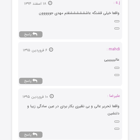
s.j :
۱۸ اسفند ۱۳۹۴
واقعا خیلی قشنگه عاششششششقتم مهدی جووووون
پاسخ
mahdi :
۶ فروردین ۱۳۹۵
عالییییییی
پاسخ
علیرضا :
۱۰ فروردین ۱۳۹۵
واقعا تحریر عالی و بی نظیری بکار بردی در عین سادگی زیبا و
دلنشین
پاسخ