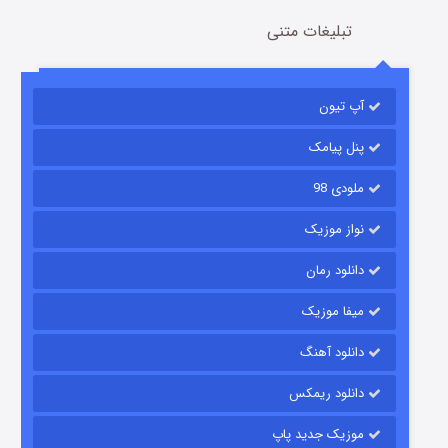
تبلیغات متنی
آپ تیون
جادوگری در مغولستان
14 (زیرنویس)
قسمت
منتشر شد
پنل پیامک
ملودی 98
نواز موزیک
دانلود رمان
میفا موزیک
دانلود آهنگ
باب اسفنجی فصل ۱۷
دانلود ریمکس
6 (زیرنویس)
قسمت
منتشر شد
موزیک جدید پاپ