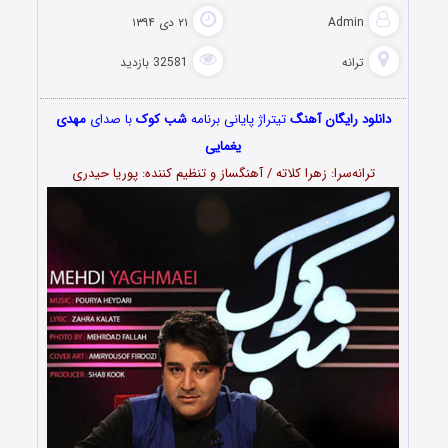
Admin
۲۱ دی ۱۳۹۴
ترانه
32581 بازدید
دانلود رایگان آهنگ
تیتراژ پایانی برنامه
شب کوک
با صدای
مهدی
یغمایی
ترانه‌سرا: زهرا کلاته / آهنگساز و تنظیم کننده: پوریا حیدری