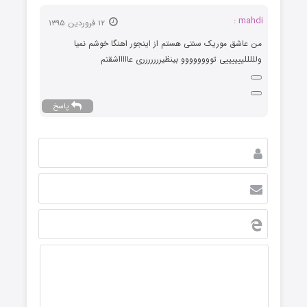
mahdi :
۱۲ فروردین ۱۳۹۵
من عاشق موریک سنتی هستم از اینجور اهنگا خوشم نمیا
ولللللییییییی توووووووو بینظیررررررری عاااااشقتم
پاسخ