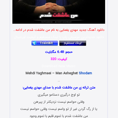
دانلود آهنگ جدید مهدی یغمایی به نام من عاشقت شدم در ادامه…
دانلود جدیدترین موسیقی پاپ با لینک مستقیم و کیفیت اورجینال
حجم: 6.48 مگابایت
کیفیت: 320
Download New Music
Mehdi Yaghmaei – Man Asheghet
Shodam
…
متن ترانه ی من عاشقت شدم با صدای مهدی یغمایی:
تو اوج درگیری دستامو میگیری
وقتی حواسم نیست نزدیکتر از پیرهن
یا از رگ گردن غیر از تو واسم نیست وقتی حواسم نیست
من عاشقت شدم با تموم قلبم با تموم وجود