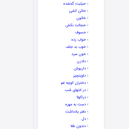
حیثیت گمشده
خائن کشی
خاتون
خجالت نکش
خسوف
خواب زده
خوب بد جلف
خون سرد
دادزن
داریوش
داوینچیز
دختران کوچه غم
در انتهای شب
دراکولا
دست به مهره
دفتر یادداشت
دل
دندون طلا