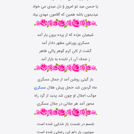
یا حسن عید تو امروزِ وُ دل عیدى مى خواد
عیدیمون باشه همین که آقامون مهدى بیاد
شیعیان مژده که از پرده برون یار آمد
عسکرى پورنقى مظهر دادار آمد
گشت از کان کرم گوهر پاکى ظاهر
ز صدف آن دُر تابنده به بازار آمد
باز گیتى روشن آمد از جمال عسگرى
ماه گردون شد خجل پیش هلال
عسکرى
موکب اجلال او چون شد پدید از گرد راه
محور آمد هر جلالى در جلال عسگرى
نفسم در نفست باز خدایی شده است
سومین بار دلم ابن رضایی شده است