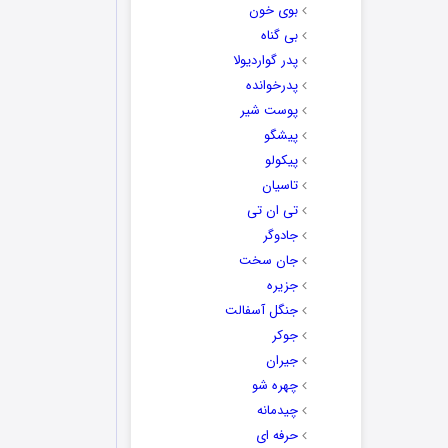
بوی خون
بی گناه
پدر گواردیولا
پدرخوانده
پوست شیر
پیشگو
پیکولو
تاسیان
تی ان تی
جادوگر
جان سخت
جزیره
جنگل آسفالت
جوکر
جیران
چهره شو
چیدمانه
حرفه ای