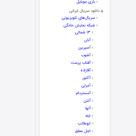
بازی موبایل
دانلود سریال ایرانی
سریال‌های تلویزیونی
شبکه نمایش خانگی
۱۳ شمالی
آبان
آسپرین
آشوب
آفتاب پرست
آقازاده
آکتور
آمرلی
آمستردام
آنتن
آنها
ابله
ابوطالب
اجل معلق