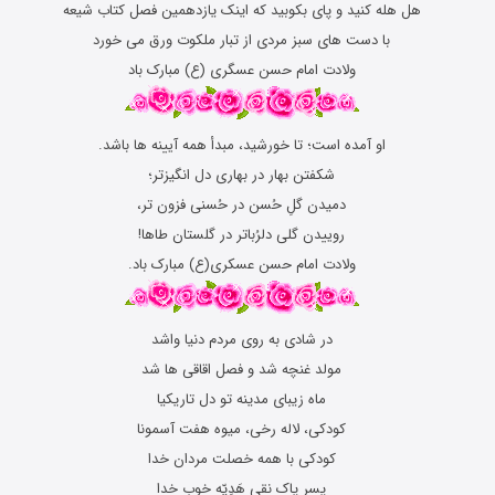
هل هله کنید و پای بکوبید که اینک یازدهمین فصل کتاب شیعه
با دست های سبز مردی از تبار ملکوت ورق می خورد
ولادت امام حسن عسگری (ع) مبارک باد
او آمده است؛ تا خورشید، مبدأ همه آیینه ها باشد.
شکفتن بهار در بهاری دل انگیزتر؛
دمیدن گلِ حُسن در حُسنی فزون تر،
روییدن گلی دلرُباتر در گلستان طاها!
ولادت امام حسن عسکری(ع) مبارک باد.
در شادى به روى مردم دنیا واشد
مولد غنچه شد و فصل اقاقى ها شد
ماه زیباى مدینه تو دل تاریکیا
کودکى، لاله رخى، میوه هفت آسمونا
کودکى با همه خصلت مردان خدا
پسر پاک نقى هَدِیّه خوب خدا