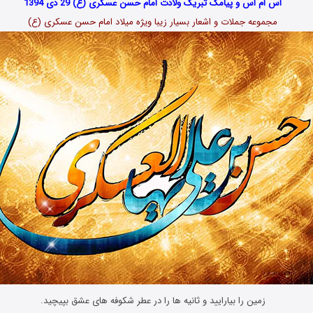
اس ام اس و پیامک تبریک ولادت امام حسن عسکری (ع) 29 دی 1394
مجموعه جملات و اشعار بسیار زیبا ویژه میلاد امام حسن عسکری (ع)
زمین را بیارایید و ثانیه ها را در عطر شکوفه های عشق بپیچید.