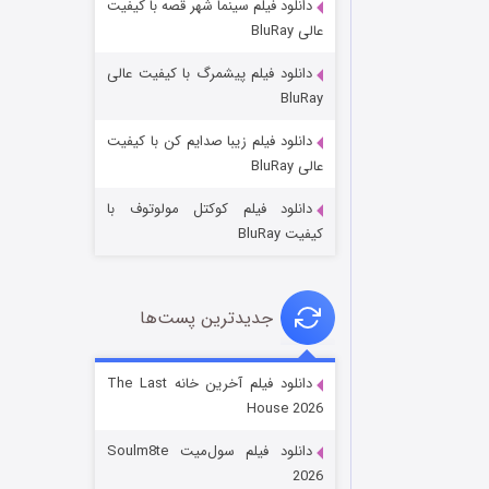
دانلود فیلم سینما شهر قصه با کیفیت
عالی BluRay
دانلود فیلم پیشمرگ با کیفیت عالی
BluRay
دانلود فیلم زیبا صدایم کن با کیفیت
خاندان اژدها فصل ۳
عالی BluRay
۶ (زیرنویس)
قسمت
منتشر شد
دانلود فیلم کوکتل مولوتوف با
کیفیت BluRay
جدیدترین پست‌ها
دانلود فیلم آخرین خانه The Last
House 2026
جادوگری در مغولستان
دانلود فیلم سول‌میت Soulm8te
۱۴ (زیرنویس)
قسمت
منتشر شد
2026