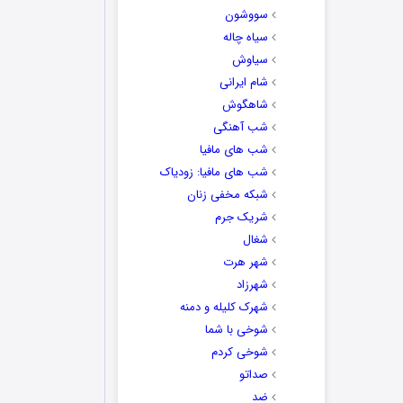
سووشون
سیاه چاله
سیاوش
شام ایرانی
شاهگوش
شب آهنگی
شب های مافیا
شب های مافیا: زودیاک
شبکه مخفی زنان
شریک جرم
شغال
شهر هرت
شهرزاد
شهرک کلیله و دمنه
شوخی با شما
شوخی کردم
صداتو
ضد