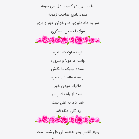
لطف الهی در کمونه، دل می خونه
میلاد بابای صاحب زمونه
سر زد ماه دلبری، می خونن حور و پری
مولا یا حسن عسکری
اﻭﻣﺪﻩ اﻭﻧﻴﻜﻪ ﺩﻟﺒﺮﻩ
ﻭاﺳﻪ ﻣﺎ ﻣﻮﻻ و ﺳﺮﻭﺭﻩ
اﻭﻣﺪﻩ اﻭﻧﻴﻜﻪ ﺑﺎ ﻧﮕﺎﺵ
اﺯ ﻫﻤﻪ ﻋﺎﻟﻢ ﺩﻝ ﻣﻴﺒﺮﻩ
ﻣﻼﻳﻚ ﻣﻴﺪﻥ ﺧﺒﺮ
ﺭﺳﻴﺪ اﺯ ﺭاﻩ ﻳﻚ ﭘﺴﺮ
ﺧﺪا ﺩاﺩ ﺑﻪ اﻫﻞ ﺑﻴﺖ
ﻳﻪ ﮔﻠﻲ ﻣﺜﻠﻪ ﻗﻤﺮ
ربیع الثانی ودر هشتم آن دل شاد است