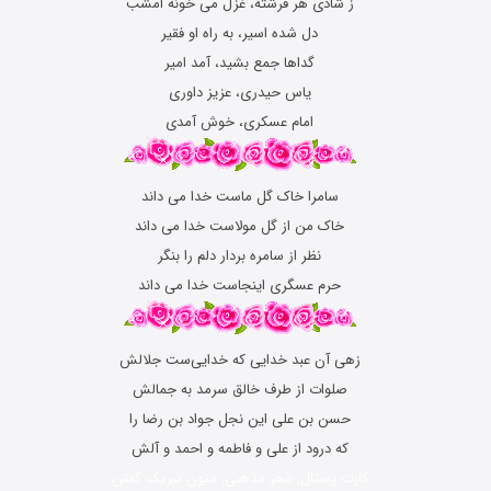
ز شادی هر فرشته، غزل می خونه امشب
دل شده اسیر، به راه او فقیر
گداها جمع بشید، آمد امیر
یاس حیدری، عزیز داوری
امام عسکری، خوش آمدی
سامرا خاک گل ماست خدا می داند
خاک من از گل مولاست خدا می داند
نظر از سامره بردار دلم را بنگر
حرم عسگری اینجاست خدا می داند
زهی آن عبد خدایی که خدایی‌ست جلالش
صلوات از طرف خالق سرمد به جمالش
حسن بن علی این نجل جواد بن رضا را
که درود از علی و فاطمه و احمد و آلش
کارت پستال, شعر مذهبی, متون تبریک گفتن