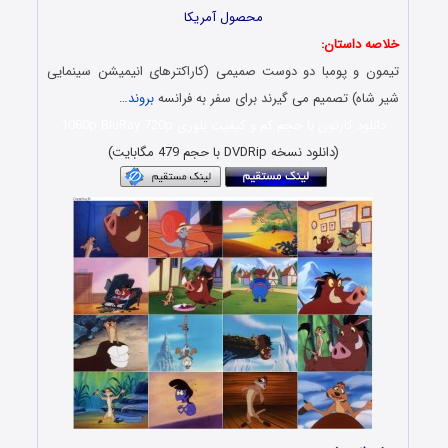
محصول آمریکا
خلاصه داستان:
تیمون و پومبا دو دوست صمیمی (کاراکترهای انیمیشن سینمایی
شیر شاه) تصمیم می گیرند برای سفر به فرانسه
بروند
…
دانلود کارتون با حجم کم و کیفیت بلوری 1080p BluRay 720p
(دانلود نسخه DVDRip با حجم 479 مگابایت)