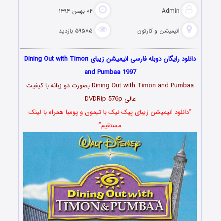
Admin
۰۴ بهمن ۱۳۹۴
انیمیشن و کارتون
۵۹۵۸۵ بازدید
دانلود رایگان دوبله فارسی انیمیشن زیبای Dining Out with Timon
and Pumbaa 1997
Dining Out with Timon and Pumbaa بصورت دو زبانه با کیفیت
عالی DVDRip 576p
“دانلود انیمیشن زیبای پیک نیک با تیمون و پومبا همراه با لینک
مستقیم”