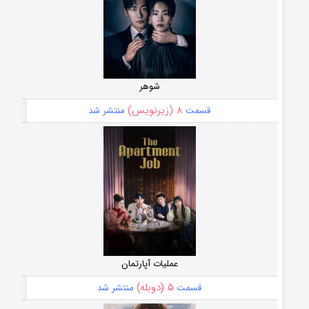
شوهر
۸ (زیرنویس)
قسمت
منتشر شد
عملیات آپارتمان
۵ (دوبله)
قسمت
منتشر شد