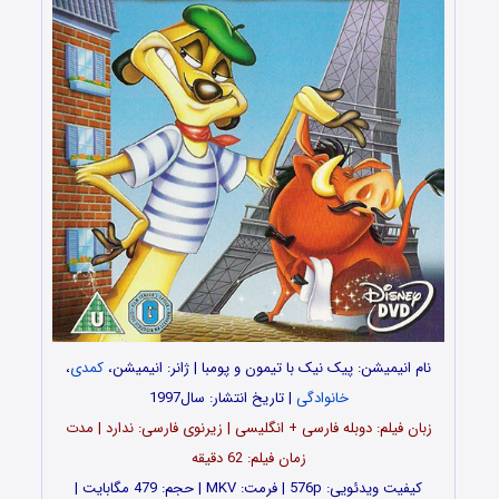
نام انیمیشن: پیک نیک با تیمون و پومبا | ژانر: انیمیشن،
کمدی
،
خانوادگی
| تاریخ انتشار: سال1997
زبان فیلم: دوبله فارسی + انگلیسی | زیرنوی فارسی: ندارد | مدت
زمان فیلم: 62 دقیقه
کیفیت ویدئویی: 576p | فرمت: MKV | حجم: 479 مگابایت |