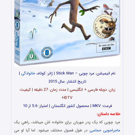
نام انیمیشن: مرد چوبی – Stick Man | ژانر: کوتاه،
خانوادگی
|
تاریخ انتشار: سال 2015
زبان: دوبله فارسی + انگلیسی | مدت زمان: 27 دقیقه | کیفیت:
HDTV
فرمت: MKV | محصول کشور انگلستان | امتیاز: 5.6 از 10
خلاصه داستان:
مرد چوبی که یک پدر مهربان برای خانواده اش میباشد، راهیِ یک
ماجراجویی
حماسی
در طول فصول مختلف میشود. اما آیا او می