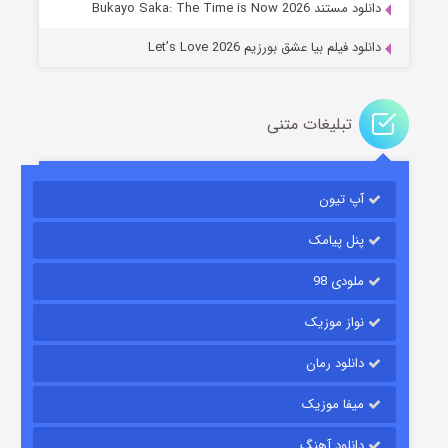
دانلود مستند Bukayo Saka: The Time is Now 2026
دانلود فیلم بیا عشق بورزیم Let’s Love 2026
تبلیغات متنی
باب اسفنجی فصل ۱۷
آپ تیون
۶ (زیرنویس)
قسمت
منتشر شد
پنل پیامک
ملودی 98
نواز موزیک
دانلود رمان
میفا موزیک
رویایی برای تو
دانلود آهنگ