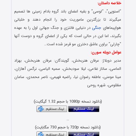
خلاصه داستان:
“اسنوپی”، “لوسی” و بقیه اعضای باند گروه بادام زمینی ها تصمیم
میگیرند تا بزرگترین ماموریت خود را انجام دهند و خلبانی
هواپیماهای
جنگی
در دنیایی فانتزی و جنگ جهانی اول را به عهده
بگیرند، اما این در حالی است که یکی از اعضای گروه و دوست آنها
“چارلی” براون عاشق دختری مو قرمز شده است…
عوامل دوبله سورن:
مدیر دوبلاژ: عرفان هنربخش، گویندگان: عرفان هنربخش، بهزاد
الماسی، ساناز غلامی، لیلا سودبخش، سمیه الیاسی، نرگس آهازان،
مینا مومنی، عاطفه رضوان نیا، راضیه فهیمی، ناصر محمدی، سامان
مظلومی، شهره روحی
(دانلود نسخه 1080p با حجم 1.32 گیگایت)
…
(دانلود نسخه 720p با حجم 730 مگابایت)