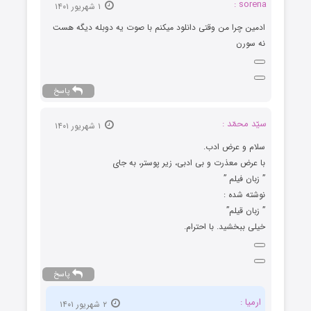
sorena :
۱ شهریور ۱۴۰۱
ادمین چرا من وقتی دانلود میکنم با صوت یه دوبله دیگه هست
نه سورن
پاسخ
سیّد محمّد :
۱ شهریور ۱۴۰۱
سلام و عرض ادب.
با عرض معذرت و بی ادبی، زیر پوستر، به جای
” زبان فیلم ”
نوشته شده :
” زبان قیلم”
خیلی ببخشید. با احترام.
پاسخ
ارمیا :
۲ شهریور ۱۴۰۱