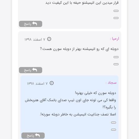
قرار میدین این انیمیشنو حیفه با این کیفیت دید
پاسخ
ارمیا :
۷ اسفند ۱۳۹۸
دوبله ای که رو انیمیشنه بهتر از دوبله سورن هست.?
پاسخ
سجاد :
۷ اسفند ۱۳۹۸
دوبله سورن که خیلی بهتره!
واقعا کی می تونه جای اون تیپ صدای بانمک آقای هنربخش
را بگیره؟!
اصلا نصف جذابیت انیمیشن به خاطر دوبله سورنه!.
پاسخ