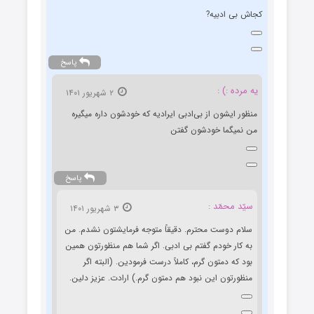
کجاش بی ادبیه?
پاسخ
یه مرده :) :
۲ شهریور ۱۴۰۱
منظور ایشون از بی‌ادبی ایرادیه که خودشون داره میگیره
من نمیگما خودشون گفتن
پاسخ
سیّد محمّد :
۳ شهریور ۱۴۰۱
سلام دوست محترم. دقیقاً متوجه فرمایشتون نشدم. من
به کار خودم گفتم بی ادبی. اگر شما هم منظورتون همین
بود که دمتون گرم، کاملاً درست فرمودین. (البته اگر
منظورتون این نبود هم دمتون گرم.) ارادت. عزیز دلین.