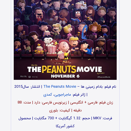
نام فیلم: بادام زمینی ها –
The Peanuts Movie
| انتشار: سال2015
| ژانر فیلم:
ماجراجویی
،
کمدی
زبان فیلم: فارسی + انگلیسی | زیرنویس فارسی: دارد | مدت: 88
دقیقه | کیفیت: بلوری
فرمت: MKV | حجم: 1.32 گیگابایت + 730 مگابایت | محصول
کشور آمریکا