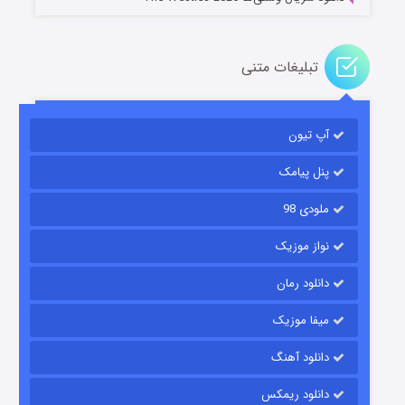
تبلیغات متنی
مردگان متحرک: شهر مرده ۳
2 (زیرنویس)
قسمت
منتشر شد
آپ تیون
پنل پیامک
ملودی 98
نواز موزیک
دانلود رمان
میفا موزیک
شکست استوارت در نجات جهان
دانلود آهنگ
7 (زیرنویس)
قسمت
منتشر شد
دانلود ریمکس