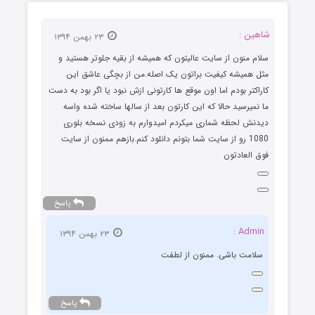
شاهین :
۲۳ بهمن ۱۳۹۴
سلام منون از سایت عالیتون که همیشه از بقیه جلوتر هستید و
مثل همیشه کیفیت براتون یک اصله.من از بچگی عاشق این
کاراکتر بودم اما اون موقع ها کارتونی ازش نبود یا اگر بود به دست
ما نمیرسید حالا که این کارتون بعد از سالها ساخته شده واسه
دیدنش لحظه شماری میکردم امیدوارم به زودی نسخه بلوری
1080 رو از سایت شما بتونم دانلود کنم.بازهم ممنون از سایت
فوق العادتون
پاسخ
Admin :
۲۳ بهمن ۱۳۹۴
سلامت باشی. ممنون از لطفت
پاسخ