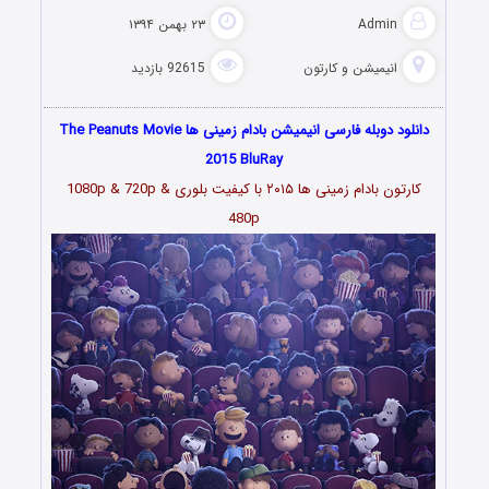
Admin
۲۳ بهمن ۱۳۹۴
انیمیشن و کارتون
92615 بازدید
دانلود دوبله فارسی انیمیشن بادام زمینی ها The Peanuts Movie
2015 BluRay
کارتون بادام زمینی ها
۲۰۱۵
با کیفیت بلوری 1080p & 720p &
480p