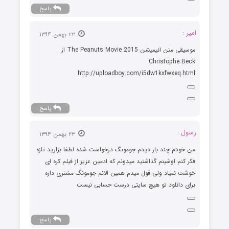
پاسخ
امیر :
۲۳ بهمن ۱۳۹۴
موسیقی متن انیمیشن The Peanuts Movie 2015 از
Christophe Beck
http://uploadboy.com/i5dw1kxfwxeq.html
پاسخ
رسول :
۲۳ بهمن ۱۳۹۴
من خودم چند بار دیدم جومونگ درخواست شده لطفا بزارید تازه
فکر کنم اوشینم گذاشتید میدونم که ادمین عزیز از فیلم کره ای
خوشت نمیاد ولی قول میدم همین الانم جومونگ مشتری داره
برای دانلود تو هیچ سایتی درست حسابی نیست
پاسخ