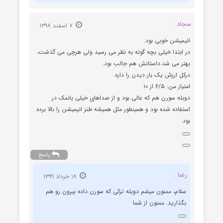
سجاد :
۷ اسفند ۱۳۹۸
انیمیشن خوبی بود.
در ابتدا خیلی بچه گونه به نظر می رسید ولی هرچی می گذشت،
بهتر می شد.داستانش هم جالب بود.
درکل ارزش یک بار دیدن را داره.
امتیاز من: ۶/۵ از ۱۰
دوبله سورن هم که عالی بود و از صداهای خیلی بانمک در
استفاده شده بود و همینطور مثل همیشه طنز انیمیشن را بالا برده
بود.
پاسخ
رضا :
۱۸ خرداد ۱۳۹۹
سلام، ممنون میشم دوبله ترکی که سورن داده بیرون رو هم
بگذارید. ممنون از شما