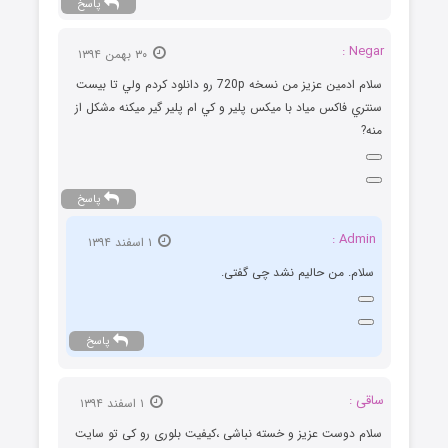
پاسخ
Negar :
۳۰ بهمن ۱۳۹۴
ﺳﻼﻡ اﺩﻣﻴﻦ ﻋﺰﻳﺰ ﻣﻦ ﻧﺴﺨﻪ 720p ﺭﻭ ﺩاﻧﻠﻮﺩ ﻛﺮﺩﻡ ﻭﻟﻲ ﺗﺎ ﺑﻴﺴﺖ
ﺳﻨﺘﺮﻱ ﻓﺎﻛﺲ ﻣﻴﺎﺩ ﺑﺎ ﻣﻴﻜﺲ ﭘﻠﻴﺮ و ﻛﻲ اﻡ ﭘﻠﻴﺮ ﮔﻴﺮ ﻣﻴﻜﻨﻪ ﻣﺷﻜﻞ اﺯ
ﻣﻨﻪ?
پاسخ
Admin :
۱ اسفند ۱۳۹۴
سلام. من حالیم نشد چی گفتی.
پاسخ
ساقی :
۱ اسفند ۱۳۹۴
سلام دوست عزیز و خسته نباشی ،کیفیت بلوری رو کی تو سایت