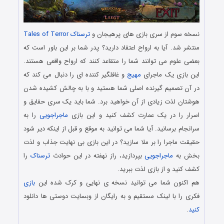
نسخه سوم از سری بازی های پرهیجان و
ترسناک
Tales of Terror
منتشر شد. آیا به ارواح اعتقاد دارید؟ پدر شما بر این باور است که
بعضی علوم می توانند شما را متقاعد کنند که ارواح واقعی هستند.
این بازی یک ماجرای
مهیج
و غافلگیر کننده ای را دنبال می کند که
در آن تصمیم گیرنده اصلی شما هستید و با به چالش کشیده شدن
هوشتان لذت زیادی از آن خواهید برد. شما باید یک سری حقایق و
اسرار را در یک عمارت کشف کنید و این بازی
ماجراجویی
را به
سرانجام برسانید. آیا شما می توانید به موقع و قبل از اینکه دیر شود
حقیقت ماجرا را بر ملا سازید؟ در این بازی بی نهایت جذاب و لذت
بخش به
ماجراجویی
بپردازید، راز نهفته در این حوادث
ترسناک
را
کشف کنید و از بازی لذت ببرید.
هم اکنون شما می توانید نسخه ی نهایی و کرک شده این
بازی
فکری را با لینک مستقیم و به رایگان از وبسایت دوستی ها دانلود
کنید
.
دانلود رایگان بازی کامپیوتر در سبک پیدا کردن اشیاء مخفی با لینک