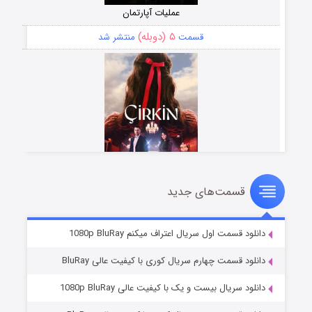
عملیات آپارتمان
۵ (دوبله)
قسمت
منتشر شد
قسمت‌های جدید
سریال زشت
۲ (زیرنویس)
قسمت
منتشر شد
دانلود قسمت اول سریال اعتراف میکنم 1080p BluRay
دانلود قسمت چهارم سریال کوری با کیفیت عالی BluRay
دانلود سریال بیست و یک با کیفیت عالی 1080p BluRay