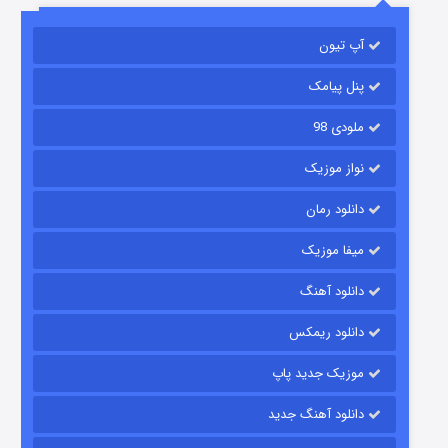
باب اسفنجی فصل ۱۷
آپ تیون
۶ (زیرنویس)
قسمت
منتشر شد
پنل پیامک
ملودی 98
نواز موزیک
دانلود رمان
میفا موزیک
رویایی برای تو
دانلود آهنگ
۱۵ (دوبله)
قسمت
منتشر شد
دانلود ریمکس
موزیک جدید پاپ
دانلود آهنگ جدید