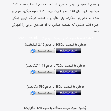
و چون از هنرهای رزمی هیچی بلد نیست مدام از دیگر بچه ها کتک
میخورد. این روال آنقدر او را اذیت میکند که تصمیم میگیرد هر جور
شده به کشورش بازگردد ولی ناگهان با استاد کونگ فویی (جکی
چان) آشنا میشود که تصمیم میگیرد به او هنرهای رزمی را آموزش
دهد…
دانلود فیلم با حجم کم و کیفیت بلوری x265 HEVC BluRay
(دانلود با کیفیت 1080p با حجم 2.12 گیگابایت)
…
(دانلود با کیفیت 720p با حجم 1.13 گیگابایت)
…
(دانلود با کیفیت 480p با حجم 580 مگابایت)
…
(دانلود صوت دوبله جداگانه با حجم 128 مگابایت)