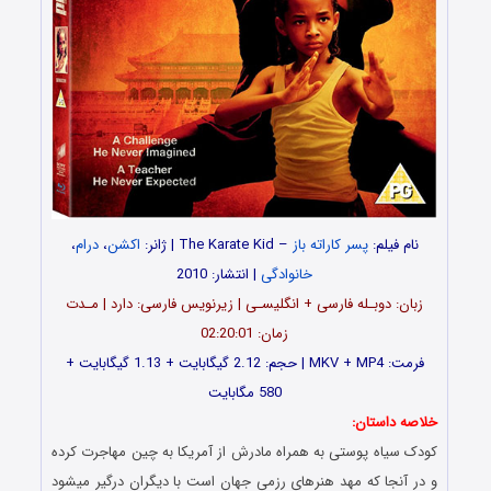
نام فیلم:
پسر کاراته باز
– The Karate Kid | ژانر:
اکشن
،
درام
،
خانوادگی
| انتشار: 2010
زبان: دوبـله فارسی + انگلیسـی | زیرنویس فارسی: دارد | مـدت
زمان: 02:20:01
فرمت: MKV + MP4 | حجم: 2.12 گیگابایت + 1.13 گیگابایت +
580 مگابایت
خلاصه داستان:
کودک سیاه پوستی به همراه مادرش از آمریکا به چین مهاجرت کرده
و در آنجا که مهد هنرهای رزمی جهان است با دیگران درگیر میشود