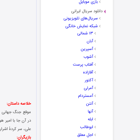
بازی موبایل
دانلود سریال ایرانی
سریال‌های تلویزیونی
شبکه نمایش خانگی
۱۳ شمالی
آبان
آسپرین
آشوب
آفتاب پرست
آقازاده
آکتور
آمرلی
آمستردام
آنتن
خلاصه داستان:
آنها
موقع جنگ جهانی دو
ابله
در آن جا با امیر ه
ابوطالب
علی، سر کردهٔ اشرار
اجل معلق
بازیگران: