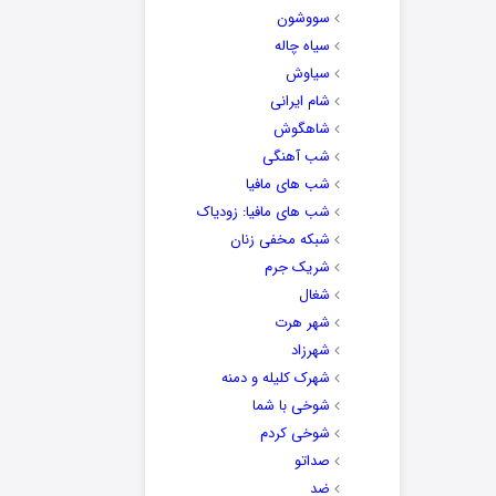
سووشون
سیاه چاله
سیاوش
شام ایرانی
شاهگوش
شب آهنگی
شب های مافیا
شب های مافیا: زودیاک
شبکه مخفی زنان
شریک جرم
شغال
شهر هرت
شهرزاد
شهرک کلیله و دمنه
شوخی با شما
شوخی کردم
صداتو
ضد