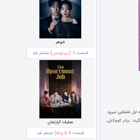
شوهر
۸ (زیرنویس)
قسمت
منتشر شد
 ایل قشقایی میرود.
یگردد. برادر کوچکش،
عملیات آپارتمان
۵ (دوبله)
قسمت
منتشر شد