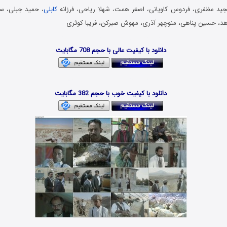
 مجید مظفری، فردوس کاویانی، اصغر همت، شهلا ریاحی، فرزانه
کابلی
، حمید جبلی، سر
اهد، حسین پناهی، منوچهر آذری، مهوش صبرکن، فریبا کوثری
دانلود فیلم ایرانی – Danlod Film Irani
دانلود با کیفیت عالی با حجم 708 مگابایت
Download Film Dar Masire Tondbad
دانلود با کیفیت خوب با حجم 382 مگابایت