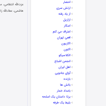
احضار
عزت‌الله انتظامی،
ارتش سری
هاشمی، عطاءالله ز
از یاد رفته
ازازیل
اسکار
اعتراف می کنم
افعی تهران
اکازیون
اکنون
الکلاسیکو
انجمن اشباح
اهل ایران
آوای جادویی
بازنده
بالش ها
بامداد خمار
برتا: داستان یک اسلحه
بلیط یک‌‌ طرفه