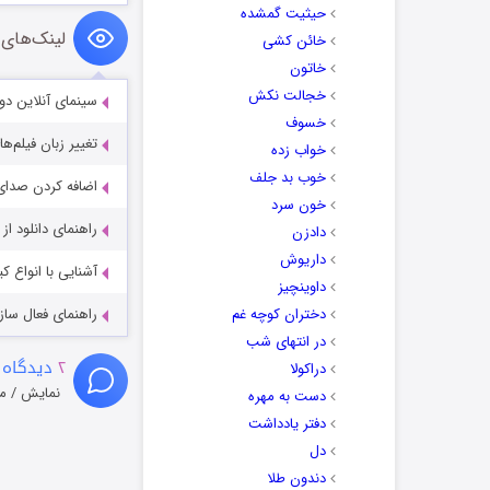
حیثیت گمشده
لینک‌های 
خائن کشی
خاتون
خجالت نکش
سینمای آنلاین دو
خسوف
تغییر زبان فیلم‌ها
خواب زده
خوب بد جلف
اضافه کردن صدای 
خون سرد
راهنمای دانلود ا
دادزن
داریوش
آشنایی با انواع ک
داوینچیز
دختران کوچه غم
راهنمای فعال سازی کیفیت R
در انتهای شب
۲
دیدگاه 
دراکولا
نمایش / م
دست به مهره
دفتر یادداشت
دل
دندون طلا