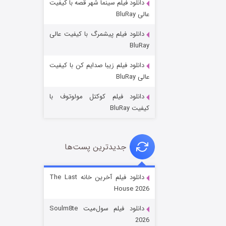
دانلود فیلم سینما شهر قصه با کیفیت
عالی BluRay
دانلود فیلم پیشمرگ با کیفیت عالی
BluRay
دانلود فیلم زیبا صدایم کن با کیفیت
جادوگری در مغولستان
عالی BluRay
۱۴ (زیرنویس)
قسمت
منتشر شد
دانلود فیلم کوکتل مولوتوف با
کیفیت BluRay
جدیدترین پست‌ها
دانلود فیلم آخرین خانه The Last
House 2026
باب اسفنجی فصل ۱۷
دانلود فیلم سول‌میت Soulm8te
۶ (زیرنویس)
قسمت
منتشر شد
2026