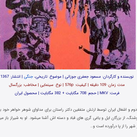
نویسنده و کارگردان: مسعود جعفری جوزانی | موضوع: تاریخی،
جنگی
| انتشار: 1367
مدت زمان: 109 دقیقه | کیفیت: 576p | نوع: سینمایی | مخاطب: بزرگسال
فرمت: MKV | حجم: 708 مگابایت + 382 مگابایت | محصول ایران
م و اشغال ایران توسط ارتش متفقین دکتر راستان برای مداوای شوهر خواهر خود به
وشنگ، از بزرگان ایل و یاغی گری های قباد و دسته اش آشنا میشود. او به شیراز باز م
 شهر را از پا درآورده است و…