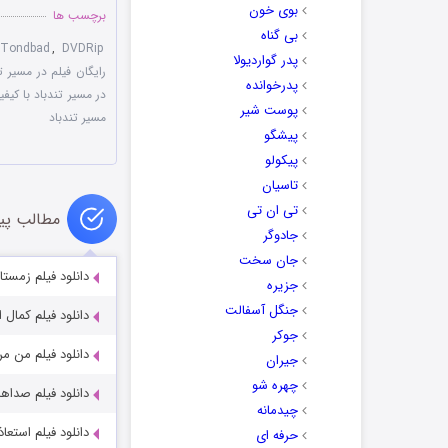
بوی خون
برچسب ها
بی گناه
 Tondbad
,
DVDRip
پدر گواردیولا
رایگان فیلم در مسیر ت
پدرخوانده
در مسیر تندباد با کیف
پوست شیر
مسیر تندباد
پیشگو
پیکولو
تاسیان
تی ان تی
مطالب پی
جادوگر
جان سخت
دانلود فیلم زمست
جزیره
جنگل آسفالت
دانلود فیلم کمال 
جوکر
دانلود فیلم من مر
جیران
چهره شو
دانلود فیلم صداهای 
چیدمانه
دانلود فیلم استعا
حرفه ای