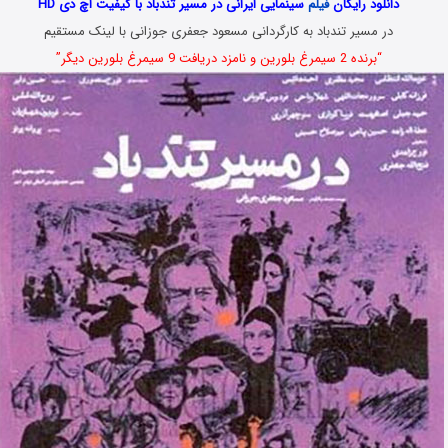
دانلود رایگان
فیلم
سینمایی ایرانی در مسیر تندباد با کیفیت اچ دی HD
در مسیر تندباد به کارگردانی مسعود جعفری جوزانی با لینک مستقیم
“برنده 2 سیمرغ بلورین و نامزد دریافت 9 سیمرغ بلورین دیگر”