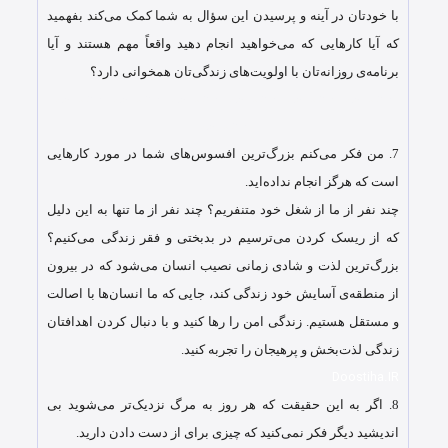
با خودتان در آینه و پرسیدن این سؤال به شما کمک می‌کند بفهمید
که آیا کارهایی که می‌خواهید انجام دهید واقعاً مهم هستند و آیا
برنامه‌ی روزانه‌تان با اولویت‌های زندگی‌تان همخوانی دارد؟
استیو جابز استیو جابز استیو جابز استیو جابز استیو جابز استیو جابز
استیو جابز
7.
من فکر می‌کنم بزرگ‌ترین افسوس‌های شما در مورد کارهایی
است که هرگز انجام نداده‌اید.
چند نفر از ما از شغل خود متنفریم؟ چند نفر از ما تنها به این دلیل
که از ریسک کردن می‌ترسیم در بدبختی و فقر زندگی می‌کنیم؟
بزرگ‌ترین لذت و شادی زمانی نصیب انسان می‌شود که در بیرون
از منطقه‌ی آسایش خود زندگی کند، جایی که ما انسان‌ها با اصالت
و مستقل هستیم. زندگی امن را رها کنید و با دنبال کردن اهدافتان
زندگی لذت‌بخش و پرهیجان را تجربه کنید.
Doostiha.IR
8.
اگر به این حقیقت که هر روز به مرگ نزدیک‌تر می‌شوید بی
اندیشید دیگر فکر نمی‌کنید که چیزی برای از دست دادن دارید.