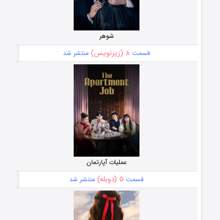
شوهر
۸ (زیرنویس)
قسمت
منتشر شد
عملیات آپارتمان
۵ (دوبله)
قسمت
منتشر شد