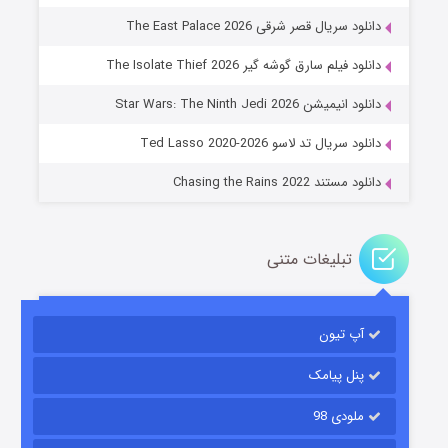
دانلود سریال قصر شرقی The East Palace 2026
دانلود فیلم سارق گوشه گیر The Isolate Thief 2026
جادوگری در مغولستان
دانلود انیمیشن Star Wars: The Ninth Jedi 2026
۱۴ (زیرنویس)
قسمت
منتشر شد
دانلود سریال تد لاسو Ted Lasso 2020-2026
دانلود مستند Chasing the Rains 2022
تبلیغات متنی
آپ تیون
باب اسفنجی فصل ۱۷
۶ (زیرنویس)
قسمت
منتشر شد
پنل پیامک
ملودی 98