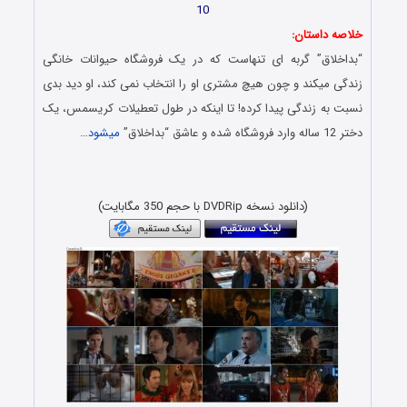
10
خلاصه داستان:
“بداخلاق” گربه ای تنهاست که در یک فروشگاه حیوانات خانگی
زندگی میکند و چون هیچ مشتری او را انتخاب نمی کند، او دید بدی
نسبت به زندگی پیدا کرده! تا اینکه در طول تعطیلات کریسمس، یک
دختر 12 ساله وارد فروشگاه شده و عاشق “بداخلاق”
میشود
…
کارتون دوبله فارسی, حجم کم, کیفیت بلوری 1080p BluRay x265
HEVC 720p
(دانلود نسخه DVDRip با حجم 350 مگابایت)