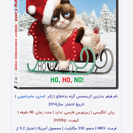
نام فیلم: بدترین کریسمس گربه بداخلاق | ژانر:
کمدی
،
ماجراجویی
|
تاریخ انتشار: سال2014
زبان: انگلیسی | زیرنویس فارسی: ندارد | مدت زمان: 86 دقیقه |
کیفیت: DVDRip
فرمت: MKV | حجم: 350 مگابایت | محصول آمریکا | امتیاز 5.2 از