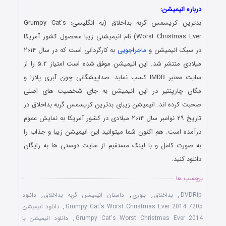
درباره انیمیشن:
بدترین کریسمس گربه بداخلاق (به انگلیسی: Grumpy Cat’s
Worst Christmas Ever) نام انیمیشنی زیبا محصول کشور آمریکا
در سبک انیمیشن و
ماجراجویی
به کارگردانی است که در سال ۲۰۱۴
میلادی منتشر شد. این انیمیشن موفق شده است امتیاز ۵.۲ را از
سایت معتبر IMDB کسب نماید. صداپیشگانی چون آبری پلازا و
مگان چارپنتیر در این انیمیشن به جای شخصیت های اصلی
صحبت کرده اند. انیمیشن زیبای بدترین کریسمس گربه بداخلاق در
تاریخ ۲۹ نوامبر سال ۲۰۱۴ میلادی در کشور آمریکا به نمایش عموم
درآمده است. هم اکنون شما میتوانید این انیمیشن زیبا و جذاب را
به صورت کامل و با لینک مستقیم از سایت دوستی ها به رایگان
دانلود کنید.
برچسب ها
DVDRip
,
بداخلاق
,
بلوری
,
داستان انیمیشن گربه بداخلاق
,
دانلود
Grumpy Cat's Worst Christmas Ever 2014 720p
,
دانلود انیمیشن
Grumpy Cat's Worst Christmas Ever 2014
,
دانلود انیمیشن با