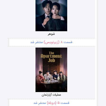
شوهر
۸ (زیرنویس)
قسمت
منتشر شد
عملیات آپارتمان
۵ (دوبله)
قسمت
منتشر شد