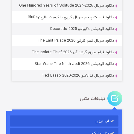
دانلود سریال One Hundred Years of Solitude 2024-2026
دانلود قسمت پنجم سریال کوری با کیفیت عالی BluRay
دانلود انیمیشن دکورادو Decorado 2025
دانلود سریال قصر شرقی The East Palace 2026
جادوگری در مغولستان
دانلود فیلم سارق گوشه گیر The Isolate Thief 2026
۱۴ (زیرنویس)
قسمت
منتشر شد
دانلود انیمیشن Star Wars: The Ninth Jedi 2026
دانلود سریال تد لاسو Ted Lasso 2020-2026
تبلیغات متنی
آپ تیون
باب اسفنجی فصل ۱۷
۶ (زیرنویس)
قسمت
منتشر شد
پنل پیامک