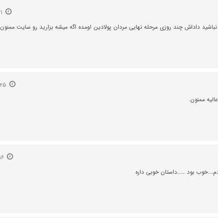
۲۱ اسفند ۱۳۹۴
باشید داداش چند روزی مرحله نهایی مردان پولادین اومده اگه میشه بزارید رو سایت ممنون
۲۵ فروردین ۱۳۹۵
الیه ممنون.
۱۶ شهریور ۱۳۹۵
دم….خوب بود ……داستان خوبی داره