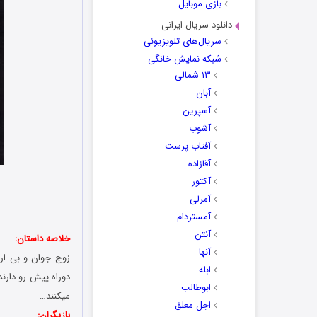
بازی موبایل
دانلود سریال ایرانی
سریال‌های تلویزیونی
شبکه نمایش خانگی
۱۳ شمالی
آبان
آسپرین
آشوب
آفتاب پرست
آقازاده
آکتور
آمرلی
آمستردام
آنتن
خلاصه داستان:
آنها
زوج جوان و بی اراد
ابله
دوراه پیش رو دارند
ابوطالب
میکنند…
اجل معلق
بازیگران: