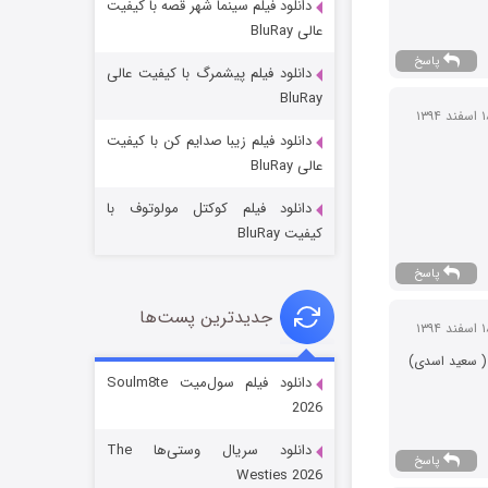
دانلود فیلم سینما شهر قصه با کیفیت
عالی BluRay
پاسخ
دانلود فیلم پیشمرگ با کیفیت عالی
BluRay
دانلود فیلم زیبا صدایم کن با کیفیت
جادوگری در مغولستان
عالی BluRay
14 (زیرنویس)
قسمت
منتشر شد
دانلود فیلم کوکتل مولوتوف با
کیفیت BluRay
پاسخ
جدیدترین پست‌ها
 ( سعید اسدی)
دانلود فیلم سول‌میت Soulm8te
2026
باب اسفنجی فصل ۱۷
دانلود سریال وستی‌ها The
پاسخ
6 (زیرنویس)
قسمت
منتشر شد
Westies 2026