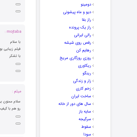
دومینو
دیو و ماه پیشونی
راز بقا
راز یک پرونده
mojtaba :
رالی ایرانی
با سلام
رقص روی شیشه
فیلم زیبایی بو
رهایم کن
با تشکر
روزی روزگاری مریخ
ریکاوری
رینگو
زار و زندگی
زخم کاری
میثم :
ساخت ایران
سلام ممنون بر
سال های دور از خانه
رو هم با کیفی
سایه باز
سرگیجه
سقوط
سودا