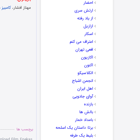
احضار
مهناز افشار،
کامبیز د
ارتش سری
از یاد رفته
ازازیل
اسکار
اعتراف می کنم
افعی تهران
اکازیون
اکنون
الکلاسیکو
انجمن اشباح
اهل ایران
آوای جادویی
بازنده
بالش ها
بامداد خمار
برتا: داستان یک اسلحه
برچسب ها
بلیط یک‌‌ طرفه
nload Film Enekas