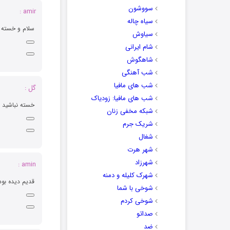
سووشون
amir :
سیاه چاله
سلام و خسته ن
سیاوش
شام ایرانی
شاهگوش
شب آهنگی
شب های مافیا
گل :
شب های مافیا: زودیاک
خسته نباشید ع
شبکه مخفی زنان
شریک جرم
شغال
شهر هرت
شهرزاد
amin :
شهرک کلیله و دمنه
قدیم دیده بو
شوخی با شما
شوخی کردم
صداتو
ضد