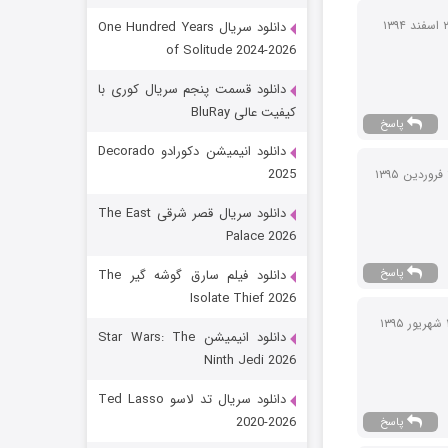
دانلود سریال One Hundred Years
of Solitude 2024-2026
دانلود قسمت پنجم سریال کوری با
کیفیت عالی BluRay
پاسخ
دانلود انیمیشن دکورادو Decorado
2025
رویایی برای تو
دانلود سریال قصر شرقی The East
Palace 2026
15 (دوبله)
قسمت
منتشر شد
پاسخ
دانلود فیلم سارق گوشه گیر The
Isolate Thief 2026
دانلود انیمیشن Star Wars: The
Ninth Jedi 2026
دانلود سریال تد لاسو Ted Lasso
2020-2026
پاسخ