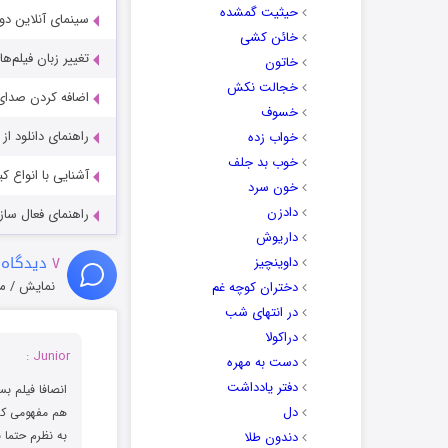
حیثیت گمشده
سینمای آنلاین دو
خائن کشی
تغییر زبان فیلم‌ها
خاتون
خجالت نکش
اضافه کردن صدای 
خسوف
راهنمای دانلود ا
خواب زده
خوب بد جلف
آشنایی با انواع ک
خون سرد
دادزن
راهنمای فعال سازی کیفیت R
داریوش
۷
دیدگاه 
داوینچیز
نمایش / م
دختران کوچه غم
در انتهای شب
دراکولا
Junior :
دست به مهره
دفتر یادداشت
انصافا فیلم بس
دل
هم مفهومی که 
به نظرم حتما ب
دندون طلا