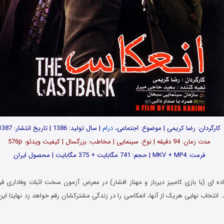
کارگردان: رضا کریمی | موضوع: اجتماعی،
درام
| سال تولید: 1386 | تاریخ انتشار: 1387
مدت زمان: 94 دقیقه | نوع: سینمایی | مخاطب: بزرگسال | کیفیت ویدئو: 576p
فرمت: MKV + MP4 | حجم: 741 مگابایت + 375 مگابایت | محصول ایران
ه ای (با بازی کامبیز دیرباز و مهناز افشار) در معرض آزمون سخت اثبات وفاداری قرار 
. انتخاب نهایی هریک از آنها، انعکاسی را در زندگی مشترکشان رقم خواهد زد نهایتا ا