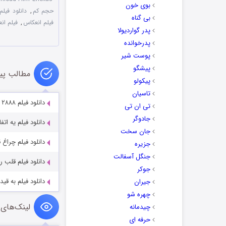
بوی خون
حجم کم
,
دانلود فیلم
بی گناه
فیلم انعکاس
,
فیلم ان
پدر گواردیولا
پدرخوانده
پوست شیر
پیشگو
مطالب پی
پیکولو
تاسیان
دانلود فیلم ۲۸۸۸ با کیفیت عالی Full HD
تی ان تی
جادوگر
دانلود فیلم یه ات
جان سخت
دانلود فیلم چراغ 
جزیره
جنگل آسفالت
دانلود فیلم قلب رقه ب
جوکر
دانلود فیلم به قید قر
جیران
چهره شو
لینک‌های 
چیدمانه
حرفه ای