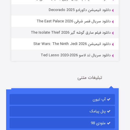
دانلود انیمیشن دکورادو Decorado 2025
دانلود سریال قصر شرقی The East Palace 2026
خاندان اژدها فصل ۳
دانلود فیلم سارق گوشه گیر The Isolate Thief 2026
6 (زیرنویس)
قسمت
منتشر شد
دانلود انیمیشن Star Wars: The Ninth Jedi 2026
دانلود سریال تد لاسو Ted Lasso 2020-2026
تبلیغات متنی
آپ تیون
جادوگری در مغولستان
14 (زیرنویس)
قسمت
منتشر شد
پنل پیامک
ملودی 98