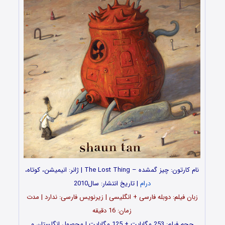
نام کارتون: چیز گمشده – The Lost Thing | ژانر: انیمیشن، کوتاه،
درام
| تاریخ انتشار: سال2010
زبان فیلم: دوبله فارسی + انگلیسی | زیرنویس فارسی: ندارد | مدت
زمان: 16 دقیقه
حجم فیلم: 253 مگابایت + 125 مگابایت | محصول انگلستان و