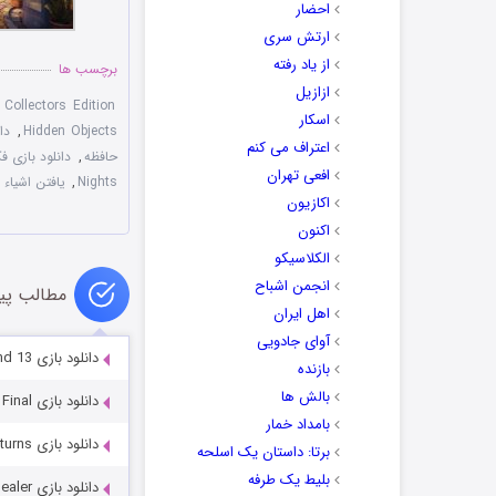
احضار
ارتش سری
از یاد رفته
برچسب ها
ازازیل
,
Collectors Edition
اسکار
Hidden Objects
,
دانل
اعتراف می کنم
حافظه
,
دانلود بازی ف
افعی تهران
Nights
,
یافتن اشیاء
اکازیون
اکنون
الکلاسیکو
انجمن اشباح
مطالب پی
اهل ایران
آوای جادویی
دانلود بازی Christmas Wonderland 13
بازنده
بالش ها
دانلود بازی Redemption Cemetery 5: Bitter Frost Final
بامداد خمار
دانلود بازی Royal Detective 5: The Princess Returns
برتا: داستان یک اسلحه
بلیط یک‌‌ طرفه
دانلود بازی Myths Of The World: Chinese Healer