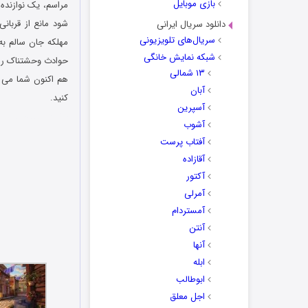
بازی موبایل
مراسم، یک نوازنده 
شود مانع از قربان
دانلود سریال ایرانی
سریال‌های تلویزیونی
مهلکه جان سالم به
شبکه نمایش خانگی
حوادث وحشتناک را پ
۱۳ شمالی
هم اکنون شما می ت
آبان
کنید.
آسپرین
دانلود رایگان بازی
آشوب
آفتاب پرست
آقازاده
آکتور
آمرلی
آمستردام
آنتن
آنها
ابله
ابوطالب
اجل معلق