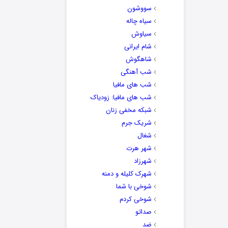
سووشون
سیاه چاله
سیاوش
شام ایرانی
شاهگوش
شب آهنگی
شب های مافیا
شب های مافیا: زودیاک
شبکه مخفی زنان
شریک جرم
شغال
شهر هرت
شهرزاد
شهرک کلیله و دمنه
شوخی با شما
شوخی کردم
صداتو
ضد