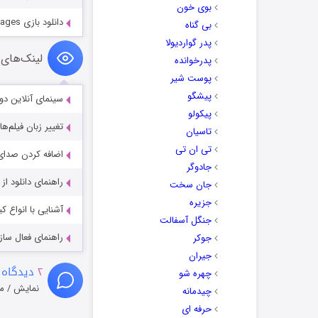
بوی خون
دانلود بازی Nevertales 6: Forgotten Pages
بی گناه
پدر گواردیولا
لینک‌های 
پدرخوانده
پوست شیر
پیشگو
سینمای آنلاین دو
پیکولو
تغییر زبان فیلم‌ها
تاسیان
تی ان تی
اضافه کردن صدای 
جادوگر
راهنمای دانلود ا
جان سخت
جزیره
آشنایی با انواع ک
جنگل آسفالت
راهنمای فعال سازی کیفیت R
جوکر
جیران
۲
دیدگاه 
چهره شو
نمایش / م
چیدمانه
حرفه ای