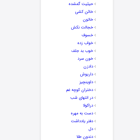
حیثیت گمشده
خائن کشی
خاتون
خجالت نکش
خسوف
خواب زده
خوب بد جلف
خون سرد
دادزن
داریوش
داوینچیز
دختران کوچه غم
در انتهای شب
دراکولا
دست به مهره
دفتر یادداشت
دل
دندون طلا