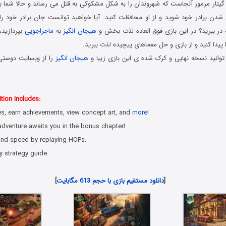
گیتار مرموز آنجاست که شهروندان را به شکل مشکوکی به قتل می رساند و حالا شما باید
ی شدن برادر خود شوید و از او محافظت کنید. آیا خواهید توانست جان برادر خود را 
 در ببرید؟ در این بازی فوق العاده لذت بخش و
هیجان انگیز
به
ماجراجویی
بپردازید،
یدا کنید و از بازی و حل معماهای پیچیده لذت ببرید.
وانید نسخه نهایی و کرک شده ی این بازی زیبا و
هیجان انگیز
را از وبسایت دوستی ه
 کامپیوتر در سبک پیدا کردن اشیاء مخفی با لینک مستقیم
tion Includes:
les, earn achievements, view concept art, and
more
!
dventure awaits you in the bonus chapter!
 and speed by replaying HOPs.
y strategy guide.
جدیدترین بازی هیدن آبجکت شیء پنهان برای کامپیوتر
[
دانلود مستقیم بازی با حجم 613 مگابایت
]