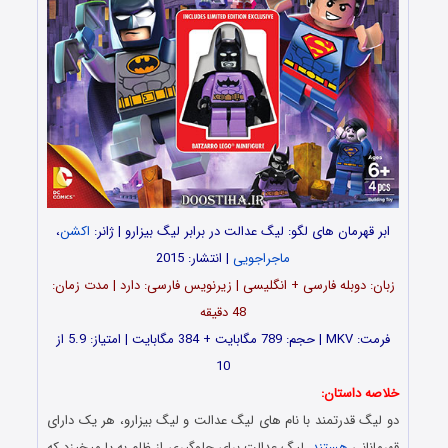
ابر قهرمان های لگو: لیگ عدالت در برابر لیگ بیزارو | ژانر:
اکشن
،
ماجراجویی
| انتشار: 2015
زبان: دوبله فارسی + انگلیسی | زیرنویس فارسی: دارد | مدت زمان:
48 دقیقه
فرمت: MKV | حجم: 789 مگابایت + 384 مگابایت | امتیاز: 5.9 از
10
خلاصه داستان:
دو لیگ قدرتمند با نام های لیگ عدالت و لیگ بیزارو، هر یک دارای
قهرمانانی
هستند
. لیگ عدالت برای جلوگیری از ظلم به پا میخیزد که