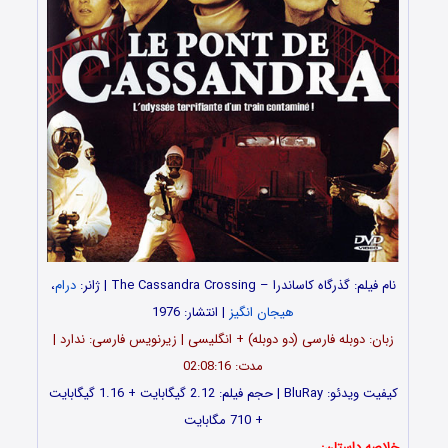
نام فیلم: گذرگاه کاساندرا – The Cassandra Crossing | ژانر:
درام
،
هیجان انگیز
| انتشار: 1976
زبان: دوبله فارسی (دو دوبله) + انگلیسی | زیرنویس فارسی: ندارد |
مدت: 02:08:16
کیفیت ویدئو: BluRay | حجم فیلم: 2.12 گیگابایت + 1.16 گیگابایت
+ 710 مگابایت
خلاصه داستان: