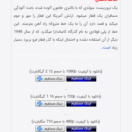
یک تروریست سوئدی که با باکتری طاعون آلوده شده، باعث آلودگی
مسافران یک قطار میشود. ارتش آمریکا این قطار را مهر و موم
میکند و قصد دارد آن را به یک خط متروکه راه آهن بفرستد. این
خط از پلی فولادی به نام گذرگاه کاساندارا میگذرد که از سال 1948
دیگر از آن استفاده نشده و احتمال اینکه با گذر قطار فرو بریزد بسیار
زیاد
است
…
دانلود فیلم خارجی کلاسیک با حجم کم و کیفیت FULL HD x265
HEVC
(دانلود با کیفیت 1080p با حجم 2.12 گیگابایت)
…
(دانلود با کیفیت 720p با حجم 1.16 گیگابایت)
…
(دانلود با کیفیت 480p با حجم 710 مگابایت)