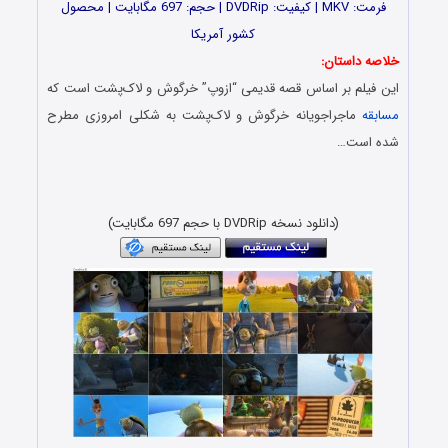
فرمت: MKV | کیفیت: DVDRip | حجم: 697 مگابایت | محصول
کشور آمریکا
خلاصه داستان:
این فیلم بر اساس قصه قدیمی “ازوپ” خرگوش و لاک‌پشت است که
مسابقه
ماجراجویانه خرگوش و لاک‌پشت به شکلی امروزی مطرح
شده است…
دانلود فیلم با حجم کم و کیفیت بلوری 1080p BluRay + 720p
x265 HEVC
(دانلود نسخه DVDRip با حجم 697 مگابایت)