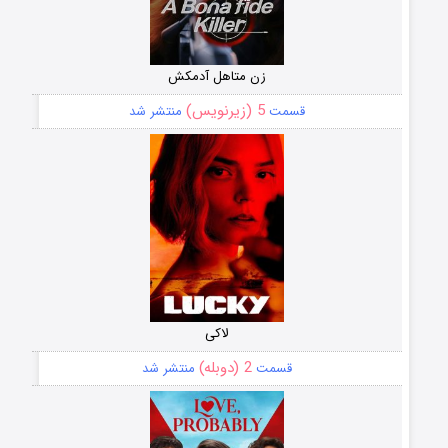
زن متاهل آدمکش
5 (زیرنویس)
قسمت
منتشر شد
لاکی
2 (دوبله)
قسمت
منتشر شد