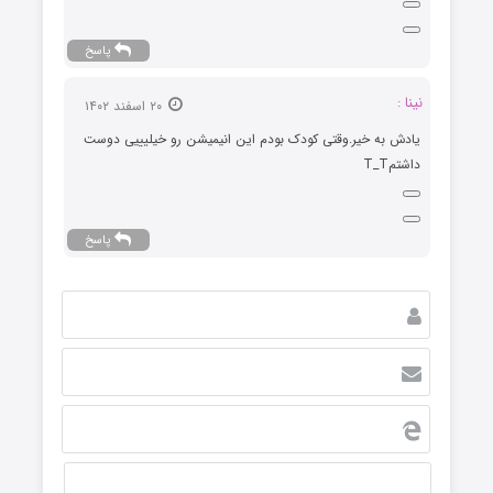
پاسخ
نینا :
۲۰ اسفند ۱۴۰۲
یادش به خیر.وقتی کودک بودم این انیمیشن رو خیلیییی دوست
داشتمT_T
پاسخ