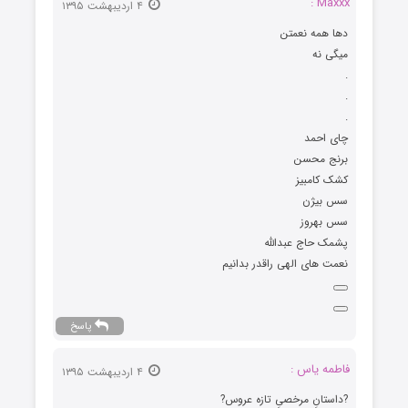
Maxxx :
۴ اردیبهشت ۱۳۹۵
ﺩﻫﺎ ﻫﻤﻪ ﻧﻌﻤﺘﻦ
ﻣﯿﮕﯽ ﻧﻪ
.
.
.
ﭼﺎﯼ ﺍﺣﻤﺪ
ﺑﺮﻧﺞ ﻣﺤﺴﻦ
ﮐﺸﮏ ﮐﺎﻣﺒﯿﺰ
ﺳﺲ ﺑﯿﮋﻥ
ﺳﺲ ﺑﻬﺮﻭﺯ
ﭘﺸﻤﮏ ﺣﺎﺝ ﻋﺒﺪﺍﻟﻠﻪ
ﻧﻌﻤﺖ ﻫﺎﯼ ﺍﻟﻬﯽ ﺭﺍﻗﺪﺭ ﺑﺪﺍﻧﯿﻢ
پاسخ
فاطمه یاس :
۴ اردیبهشت ۱۳۹۵
?داستانِ مرخصیِ تازه عروس?