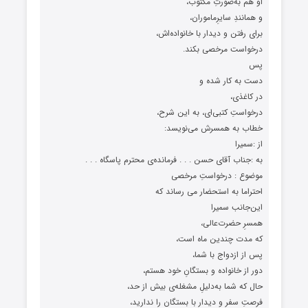
او هم به‌صورتِ مکتوب،
و همانندِ سایرِماموران،
برای رفتن و دیدار با خانواده‌اش،
درخواست مرخصی بکند.
پس
دست به کار شده و
در کاغذی،
درخواستِ کتبی‌ای، به این شرح،
خطاب به همسرش می‌نویسد:
از :سمیرا
به :جناب آقای حسن . . . فرمانده‌ی محترم پاسگاه . . .
موضوع : درخواستِ مرخصی
احتراما به استحضار می رساند که
این‌جانب سمیرا
همسرِ حضرت‌عالی،
که مدت چندین ماه است،
پس از ازدواج با شما،
دور از خانواده و بستگانِ خود هستم،
حال که شما به‌دلیلِ مشغله‌ی بیش از حد،
فرصتِ سفر و دیدار با بستگان را ندارید،