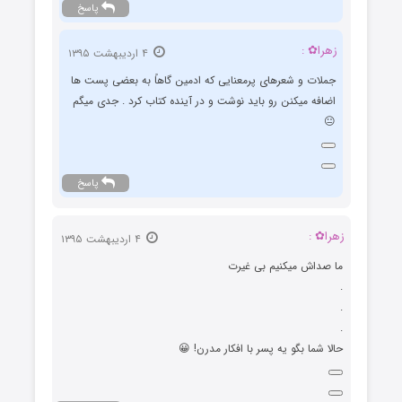
پاسخ
زهرا✿ :
۴ اردیبهشت ۱۳۹۵
جملات و شعرهای پرمعنایی که ادمین گاهاً به بعضی پست ها
اضافه میکنن رو باید نوشت و در آینده کتاب کرد . جدی میگم
😐
پاسخ
زهرا✿ :
۴ اردیبهشت ۱۳۹۵
ما صداش میکنیم بی غیرت
.
.
.
حالا شما بگو یه پسر با افکار مدرن! 😀