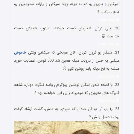
نمیکنن و بنزین رو دم به دیقه زیاد نمیکنن و یارانه محرومین رو
قطع نمیکنن ?
Doostiha.IR
20. پلی کردن شجریان دست خودته، استوپ شدنش دست
خداست 😀
Doostiha.IR
21. سیگار رو گرون کردن، الان هرنخی که میکشی وقتی
خاموش
میکنی یه حس از درونت میگه همین شد 500 تومن، اعصابت خورد
میشه یه نخ دیگه باید روشن کنی 😐
Doostiha.IR
22. با اضافه شدن امکان نوشتن بیوگرافی واسه تلگرام دوباره شاهد
گلبرگ های مغروری که میمیرند ز بی آبی خواهیم بود ?
Doostiha.IR
23. یا رب آن نو گل خندان که سپردی به منش، گشت ارشاد گرفت
برد به داخل ونش ?