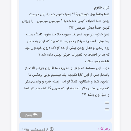
غزال خانوم
شما واقعاً پول دوستین؟؟؟ زهرا خانوم هم به پول دوست
بودن شما اعتراف کردن خخخخخ ? میرسین میرسین… با ورزش
کردن حتماً بهش میرسین ???
زهرا خانوم در مورد تحریف حروف بالا حدستون کاملاً درست
بود ،ولی فقط یه حرفش تحریف شده بود که اونم به خاطر
زود رنجی و فعال بودن بیش از حد کودک درون خودتون بود
که بنا بر احتیاط یه تغییرات جزئی بهش داده شد ?
فاطمه یاس خانوم
خوب این مسلمه که جعل و تحریف ما اقایون بایدم افتضاح
باشه،از بس از این کارا نکردیم بلد نیستیم ،ولی برعکس ما
آقایون شما و شرکاتون کاملاً تو این زمینه خبره و واردین،فکر
کنم جعل عکس بالای صفحه ای که سهیل گذاشته هم کار شما
و شرکاتون باشه ???
پاسخ
زهرا✿ :
۶ اردیبهشت ۱۳۹۵