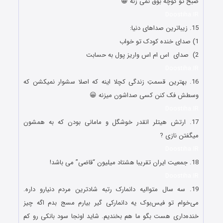
صبح تو کوچه بوق نمی زنه 😀
Doostiha.IR
15. زیباترین صداهای دنیا:
1) صدای خنده کودک تو خواب
2) صدای اس ام اس واریز پول به حسابت
Doostiha.IR
16. بهترین قسمتِ زندگی کچلا اینه که اصلا سشوار نمیکشن که
وسطش فک کنن کسی صداشون میزنه 😀
Doostiha.IR
17. ‏ارتش هیتلر انقدر خوشگل و مامانی بودن که به همشون
میگفتن نازی ?
Doostiha.IR
18. جمعیت ایران تقریبا هشتاد میلیون “قاضی” می باشد!
Doostiha.IR
19. سه سال متوالیه دانمارک رتبه شادترین مردم دنیارو داره.
می‌خوام تو فیس‌بوک یه دانمارکی گیر بیارم مسج بدم اگه چیز
خنده‌داری هست بگو ما هم بخندیم. شاید اونجا سود بانکی رو کم