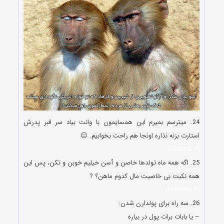
24. میترسم بمیرم این همسایمون با وانت بیاد سر قبر پدرش
استارت بزنه نذاره اونجا هم راحت بخوابیم. 😐
Doostiha.IR
25. اگه همه ماه تولدها خاصن و آسن خیلیم خوبن و تکن، پس این
همه نکبت بی خاصیت مال کدوم ماهن؟ ?
Doostiha.IR
26. سه راه برای پولدارن شدن:
– یا بابات برات پول در بیاره