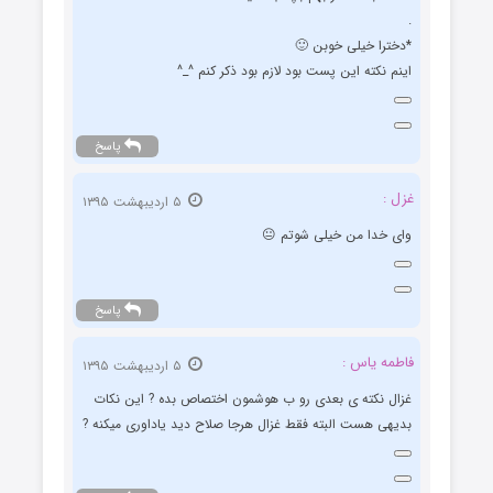
.
*دخترا خیلی خوبن 🙂
اینم نکته این پست بود لازم بود ذکر کنم ^_^
پاسخ
غزل :
۵ اردیبهشت ۱۳۹۵
وای خدا من خیلی شوتم 😐
پاسخ
فاطمه یاس :
۵ اردیبهشت ۱۳۹۵
غزال نکته ی بعدی رو ب هوشمون اختصاص بده ? این نکات
بدیهی هست البته فقط غزال هرجا صلاح دید یاداوری میکنه ?