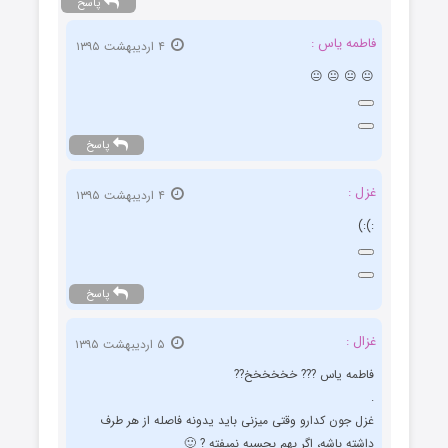
پاسخ
فاطمه یاس :
۴ اردیبهشت ۱۳۹۵
😐 😐 😐 😐
پاسخ
غزل :
۴ اردیبهشت ۱۳۹۵
:):)
پاسخ
غزال :
۵ اردیبهشت ۱۳۹۵
فاطمه یاس ??? خخخخخخ??
.
غزل جون کدارو وقتی میزنی باید یدونه فاصله از هر طرف
داشته باشه، اگر بهم بچسبه نمیفته ? 🙂