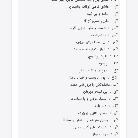
?ﺭ ： ﻋﺎﺷﻖ ﮔﺎﻫﯽ ﺍﻭﻗﺎﺕ ﭘﺸﯿﻤﺎﻥ
?ﺯ ： ﺳﺎﺩﻩ ﻭ ﺑﯽ ﮐﻴﻨﻪ
?ﮊ ： ﺩﺍﺭﺍﯼ ﻋﻤﺮﯼ ﮐﻮﺗﺎﻩ
?ﺱ ： ﺩﺳﺖ ﻭ ﺩﻟﺒﺎﺯ ﺗﺮﻳﻦ ﺍﻓﺮﺍﺩ
?ﺵ ： ﺑﺎ ﺳﻴﺎﺳﺖ
?ﺹ ： ﺑﯽ ﺻﺪﺍ ﻧﻴﺶ ﻣﻴﺰﻧﯾﺪ
?ﺽ ： ﺍﺑﺮﺍﺯ ﻋﺸﻖ ﺑﻠﺪ ﻧﻴﺴﺗﯿﺪ
?ﻁ ： ﺍﻓﺮﺍﺩ ﺯﻭﺩ ﺭﻧﺞ
?ﻅ ： ﭘﺮﺣﺮﻑ
?ﻉ ： ﻣﻬﺮﺑﺎﻥ ﻭ ﺍﻏﻠﺐ ﻻﻏﺮ
☺️ﻍ ： ﭘﻮﻝ ﺩﻭﺳﺖ ﻭ خیال پرداز
?ﻑ :ﻣﺸﮑﻼﺗﺶ ﺭﺍ ﺑﺮﻭﺯ ﻧﻤﯽ ﺩﻫﺪ.
?ﻕ ： ﺑﯽ ﮐﯿﻨﻪو مهربان
?ﮎ ： ﺑﺴﻴﺎﺭ ﻣﻮﺫﯼ ﻭ ﺑﺎ ﺳﻴﺎﺳﺖ
?ﮒ ： ﻋﻤﺮ ﺑﻠﻨﺪ
?ﻝ ： ﺍﻧﺴﺎﻥ ﻫﺎﻳﯽ ﭘﻴﭽﻴﺪﻩ
?ﻡ ： ﺑﺴﯿﺎﺭ متوهم و عاشق ریاست!!
?ﻥ ： ﻫﻨﺮﻣﻨﺪ ﻭﻟﯽ ﮐﻤﯽ ﻣﻐﺮﻭﺭ
?ﻭ ： ﻣﻬﻤﺎﻥ ﻧﻮﺍﺯ