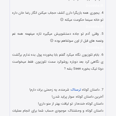
Doostiha.IR
4. یجوری همه بازیگرا دارن کشف حجاب میکنن انگار رضا خان داره
تو خانه سینما حکومت میکنه 😐
Doostiha.IR
5. وقتی آدم تو جاده دستشوییش میگیره تازه میفهمه همه غم
وغصه های قبل از اون سوتفاهم بوده 😐
Doostiha.IR
6. بابام تلوزیون نگاه میکرد گفتم بابا یخورده پول بده ندارم برگشت
ی نگاهی کرد بعد دوباره روشوکرد سمت تلوزیون. فقط میخواست
دوتا تیک بخوره Seen بشه ?
تازه ترین جوکهای داغ و جملات بامزه سرکاری تازه ترین جوکهای
داغ و جملات بامزه سرکاری
7. داستان کوتاه
ترسناک
: شرمنده، یه زحمتی برات دارم!
آخرین داستان کوتاه: سوار پراید شدن!
داستان کوتاه خنده‌دار: تو لیاقت بهتر از منو داری!
داستان کوتاه و وحشتناک: موجودی حساب شما برای انجام عملیات