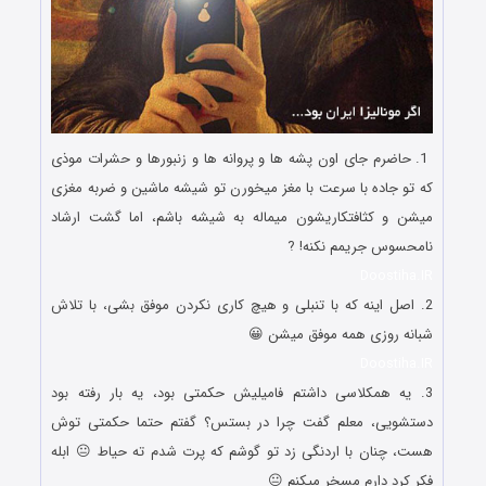
1. حاضرم جای اون پشه ها و پروانه ها و زنبورها و حشرات موذی
که تو جاده با سرعت با مغز میخورن تو شیشه ماشین و ضربه مغزی
میشن و کثافتکاریشون میماله به شیشه باشم، اما گشت ارشاد
نامحسوس جریمم نکنه! ?
Doostiha.IR
2. اصل اینه که با تنبلی و هیچ کاری نکردن موفق بشی، با تلاش
شبانه روزی همه موفق میشن 😀
Doostiha.IR
3. یه همکلاسی داشتم فامیلیش حکمتی بود، یه بار رفته بود
دستشویی، معلم گفت چرا در بستس؟ گفتم حتما حکمتی توش
هست، چنان با اردنگی زد تو گوشم که پرت شدم ته حیاط 😐 ابله
فکر کرد دارم مسخر میکنم 😐