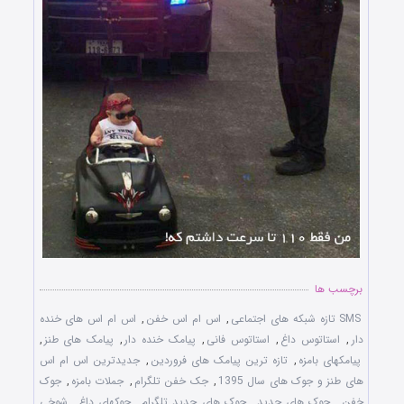
برچسب ها
SMS تازه شبکه های اجتماعی
,
اس ام اس خفن
,
اس ام اس های خنده
دار
,
استاتوس داغ
,
استاتوس فانی
,
پیامک خنده دار
,
پیامک های طنز
,
پیامکهای بامزه
,
تازه ترین پیامک های فروردین
,
جدیدترین اس ام اس
های طنز و جوک های سال 1395
,
جک خفن تلگرام
,
جملات بامزه
,
جوک
خفن
,
جوک های جدید
,
جوک های جدید تلگرام
,
جوکهای داغ
,
شوخی