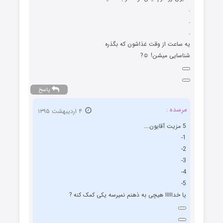
.
.
.
یه ساعت از وقت غذاشون که بگذره
شناسایی میشن! ☺️?
پاسخ
مرسده :
۴ اردیبهشت ۱۳۹۵
5 مزیت آقایون….
1-
2-
3-
4-
5-
یا خدااااا هیچی به ذهنم نمیرسه یکی کمک کنه ?