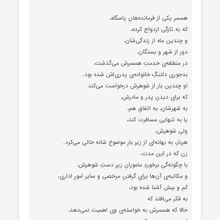
.
همسر یکی از فرمانده‌هانِ پاسگاه،
که به تازگی ازدواج کرده،
و چندین ماه از زندگی‌شان،
دور از شهر و بستگان،
در منطقه‌ی خدمتِ همسرش می‌گذشت،
بدجوری دلتنگِ خانواده‌ی پدری‌اش شده بود..
او چندین بار از شوهرش درخواست می‌کند
که برای دیدنِ پدر و مادرش،
به شهرشان، به اتفاقِ هم،
یا به تنهایی مسافرت کند،
ولی شوهرش،
هربار، به بهانه‌ای از زیر بارِ موضوع شانه خالی می‌کرد..
زن که در این مدت،
با چگونه‌گیِ برخوردِ مامورانِ زیر دستِ شوهرش،
و مکاتبه‌ی آن‌ها برایِ گرفتنِ مرخصی و سایر امورِ اداری،
کم و بیش آشنا شده بود،
به فکر می‌افتد که
حالا که همسرش به خواسته‌ی وی اهمیت نمی‌دهد،