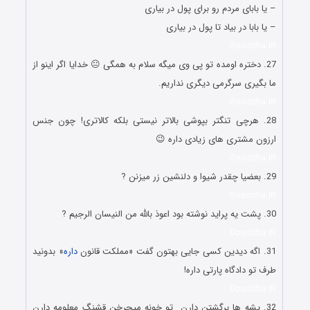
– یا بابای مردم رو برای پول در بیاری
– یا بابا در بیاد تا پول در بیاری
Doostiha.IR
27. دختره اومده تو پی وی میگه سلام به همگی 😐 خدایا اگر اینو از
ما بگیری سرگرمی دیگری نداریم.
Doostiha.IR
28. هرچی تنگتر بپوشی بالاتر نیستی بلکه کالاتری! چون جنس
ارزون مشتری های زیادی داره 😉
Doostiha.IR
29. بعضیا چقدر شیوا و دلنشین زر میزنن ?
Doostiha.IR
30. پشت یه پراید نوشته بود اعوذ بالله من النیسان الرجیم ?
Doostiha.IR
31. اگه دیدین کسی جایی بهتون گفت «مملکت قانون
داره
» بدونید
طرف تو دادگاه پارتی داره!
Doostiha.IR
32. پشه ها برگشتن دارن تو خونه میچرخن قشنگ معلومه دارن