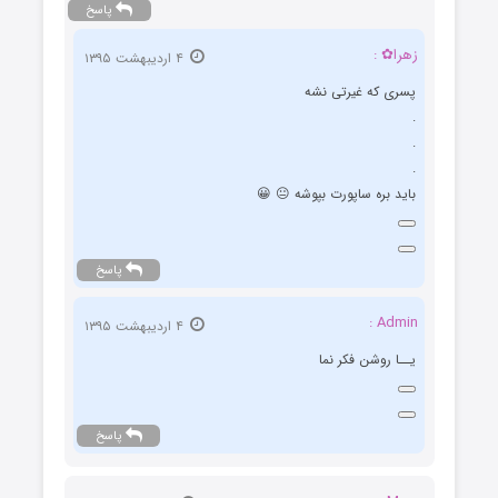
پاسخ
زهرا✿ :
۴ اردیبهشت ۱۳۹۵
پسری که غیرتی نشه
.
.
.
باید بره ساپورت بپوشه 😐 😀
پاسخ
Admin :
۴ اردیبهشت ۱۳۹۵
یــا روشن فکر نما
پاسخ