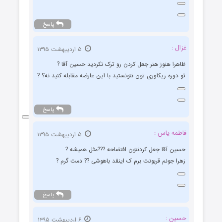
پاسخ
غزال :
۵ اردیبهشت ۱۳۹۵
ظاهرا هنوز هنر جعل کردن رو ترک نکردید حسین آقا ?
تو دوره ریکاوری تون نتونستید با این عارضه مقابله کنید نه؟ ?
پاسخ
فاطمه یاس :
۵ اردیبهشت ۱۳۹۵
حسین آقا جعل کردنتون افتضاحه ???مثل همیشه ?
زهرا جونم قربونت برم ک اینقد باهوشی ?? دمت گرم ?
پاسخ
حسین :
۶ اردیبهشت ۱۳۹۵