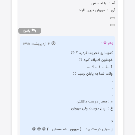
?ﻩ ： ﺑﺎ ﺍﺣﺴﺎﺱ
?ﯼ ： ﻣﻬﺮﺑﺎﻥ ﺗﺮﻳﻦ ﺍﻓﺮﺍد
پاسخ
زهرا✿ :
۴ اردیبهشت ۱۳۹۵
کدوما رو تحریف کردید ؟ 😐
خودتون اعتراف کنید 😐
1 ..2 … 3 … 4 ….
وقت شما به پایان رسید 😐
.
.
.
ﻡ：ﺑﺴﯿﺎﺭ ﺩﻭﺳﺖ ﺩﺍﺷﺘﻨﯽ
ﻍ： ﭘﻮﻝ ﺩﻭﺳﺖ ﻭﻟﯽ ﻣﻬﺮﺑﺎﻥ
.
?
ز: خیلی درست بود .. ( مهربون هم هستن ! ) 😐 🙂 😀