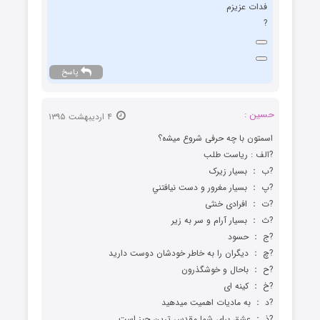
فدات عزیزم
?
پاسخ
حسین :
۴ اردیبهشت ۱۳۹۵
ﺍﺳﻤﺘﻮﻥ ﺑﺎ ﭼﻪ ﺣﺮﻓﯽ ﺷﺮﻭﻉ ﻣﯿﺸه؟
?ﺍﻟﻒ : ریاست طلب
?ﺏ ： ﺑﺴﻴﺎﺭ ﺯﻳﺮﮎ
?ﭖ ： ﺑﺴﻴﺎﺭ ﻣﻐﺮﻭﺭ ﻭ ﺩﺳﺖ ﻧﻴﺎﻓﺘﻨﻲ
?ﺕ ： ﺍﻓﺮﺍﺩﯼ ﺧﻨﺜﯽ
?ﺙ ： ﺑﺴﻴﺎﺭ ﺁﺭﺍﻡ ﻭ ﺳﺮ ﺑﻪ ﺯﻳﺮ
?ﺝ ： ﺣﺴﻮﺩ
?ﭺ ： ﺩﯾﮕﺮﺍﻥ ﺭﺍ ﺑﻪ ﺧﺎﻃﺮ ﺧﻮﺩﺷﺎﻥ ﺩﻭﺳﺖ ﺩﺍﺭﯾﺪ
?ﺡ ： ﺑﺎﺣﺎﻝ ﻭ خوشگذرون
?ﺥ ： ﮐﻴﻨﻪ ﺍﯼ
?ﺩ ： ﺑﻪ ﻣﺎﺩﻳﺎﺕ ﺍﻫﻤﻴﺖ ﻣﻴﺪﻫﯿﺪ
?ﺫ ： ﻋﺸﻖ ﺑﺮﺍﯼ ﺷﻤﺎ ﻣﻘﺪﺱ ﺗﺮﻳﻦ ﭼﻴﺰ ﺍﺳﺖ