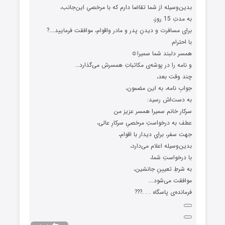
بدین‌وسیله از شما تقاضا دارم که با مرخصیِ این‌جانب،
به مدتِ 15 روز،
برای مسافرت و دیدنِ پدر و مادر واقوام، موافقت فرمایید….?
با احترام
همسر دلبند شما سمیرا☺️
و نامه را در پوشه‌ی مکاتباتِ همسرش می‌گذارد…
چند وقت بعد،
جوابِ نامه، به این مضمون،
به دست‌اش رسید:
سرکار خانم سمیرا همسر عزیز من
عطف به درخواستِ مرخصیِ سرکارِ عالی،
جهت سفر، برایِ دیدار با اقوام،
بدین‌وسیله اعلام می‌دارد،
با درخواستِ شما،
به‌ شرطِ تعیینِ جانشین،
موافقت می‌شود….
فرمانده‌ی پاسگاه . . .???