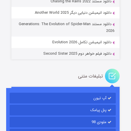
دانلود مستند Chasing the Rains 2022
دانلود انیمیشن دنیایی دیگر Another World 2025
جادوگری در مغولستان
دانلود مستند Generations: The Evolution of Spider-Man
۱۴ (زیرنویس)
قسمت
منتشر شد
2026
دانلود انیمیشن تکامل Evolution 2026
دانلود فیلم خواهر دوم Second Sister 2025
تبلیغات متنی
باب اسفنجی فصل ۱۷
آپ تیون
۶ (زیرنویس)
قسمت
منتشر شد
پنل پیامک
ملودی 98