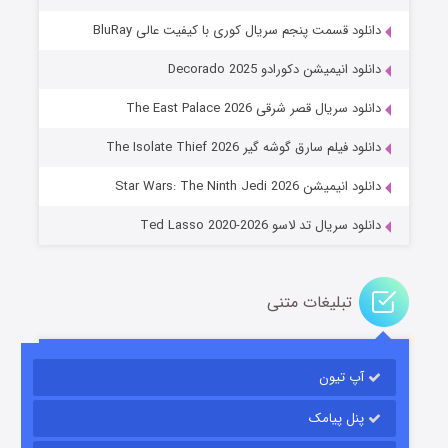
دانلود قسمت پنجم سریال کوری با کیفیت عالی BluRay
دانلود انیمیشن دکورادو Decorado 2025
دانلود سریال قصر شرقی The East Palace 2026
خاندان اژدها فصل ۳
دانلود فیلم سارق گوشه گیر The Isolate Thief 2026
۶ (زیرنویس)
قسمت
منتشر شد
دانلود انیمیشن Star Wars: The Ninth Jedi 2026
دانلود سریال تد لاسو Ted Lasso 2020-2026
تبلیغات متنی
آپ تیون
جادوگری در مغولستان
۱۴ (زیرنویس)
قسمت
منتشر شد
پنل پیامک