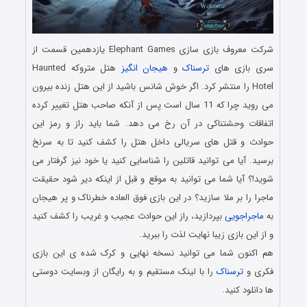
شرکت معروف بازی سازی Elephant Games یازدهمین قسمت از
سری بازی های
ترسناک
و
هیجان انگیز
هتل متروکه Haunted
Hotel را منتشر کرد. اگر خوش شانس باشید از این هتل زنده بیرون
می روید چرا که 11 سال است پس از آنکه صاحب هتل تغییر کرده
اتفاقات وحشتناکی در آن رخ می دهد. شما باید راز و رمز این
حوادث و قتل های سریالی داخل هتل را کشف کنید تا به سرنخ
برسید. آیا می توانید قاتلین را شناسایی کنید یا خود نیز گرفتار می
شوید!؟ آیا شما می توانید به موقع و قبل از اینکه دیر شود حقیقت
ماجرا را بر ملا سازید؟ در این بازی فوق العاده خطرناک و پر هیجان
به
ماجراجویی
بپردازید، راز این حوادث عجیب و غریب را کشف کنید
و از این بازی زیبا نهایت لذت را ببرید.
هم اکنون شما می توانید نسخه نهایی و کرک شده ی این بازی
فکری و
ترسناک
را با لینک مستقیم و به رایگان از وبسایت دوستی
ها دانلود کنید.