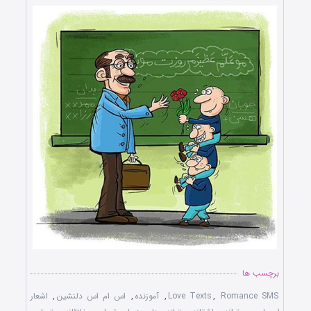
برچسب ها
Romance SMS
,
Love Texts
,
آموزنده
,
اس ام اس دلنشین
,
اشعار