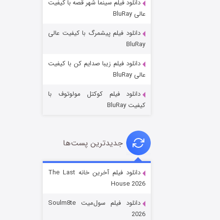
دانلود فیلم سینما شهر قصه با کیفیت
عالی BluRay
دانلود فیلم پیشمرگ با کیفیت عالی
BluRay
دانلود فیلم زیبا صدایم کن با کیفیت
جادوگری در مغولستان
عالی BluRay
۱۴ (زیرنویس)
قسمت
منتشر شد
دانلود فیلم کوکتل مولوتوف با
کیفیت BluRay
جدیدترین پست‌ها
دانلود فیلم آخرین خانه The Last
House 2026
باب اسفنجی فصل ۱۷
دانلود فیلم سول‌میت Soulm8te
۶ (زیرنویس)
قسمت
منتشر شد
2026