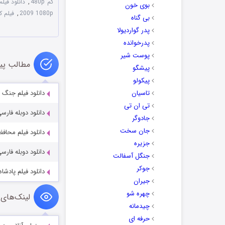
کم 480p
,
دانلود فیلم
بوی خون
2009 1080p
,
فیلم 
بی گناه
پدر گواردیولا
پدرخوانده
پوست شیر
مطالب پی
پیشگو
پیکولو
تاسیان
دانلود فیلم جنگ ب
تی ان تی
دانلود دوبله فارسی فیل
جادوگر
جان سخت
دانلود فیلم محافظ با دوبله
جزیره
دانلود دوبله فارسی فیلم  on the World 2009
جنگل آسفالت
جوکر
دانلود فیلم پادشاه جوان 2024
جیران
چهره شو
لینک‌های 
چیدمانه
حرفه ای