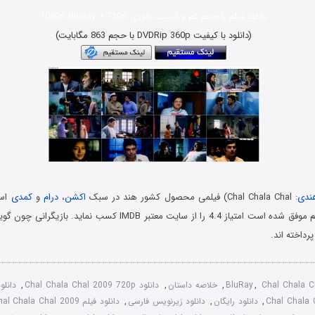
دانلود فیلم با حجم کم و کیفیت بلوری 1080p BluRay + 720p
(دانلود با کیفیت DVDRip 360p با حجم 863 مگابایت)
ندی
: Chal Chala Chal) فیلمی محصول کشور هند در سبک
اکشن
،
درام
و
کمدی
منتشر شد. این فیلم موفق شده است امتیاز 4.4 را از سایت معتبر IMDB کسب 
رداخته اند.
Chal Chala C
,
BluRay
,
خلاصه داستان
,
دانلود Chal Chala Chal 2009 720p
,
دانلو
,
دانلود رایگان
,
دانلود زیرنویس فارسی
,
دانلود فیلم Chal Chala Chal 2009