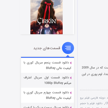
قسمت‌های جدید
سریال زشت
۲ (زیرنویس)
قسمت
منتشر شد
دانلود قسمت پنجم سریال کوری با
است که در سال 2009
کیفیت عالی BluRay
نماید. بازیگرانی چون گویندا، اوم پوری در این
دانلود قسمت اول سریال اعتراف
میکنم 1080p BluRay
دانلود قسمت چهارم سریال کوری با
د دوبله فارسی فیلم برو
کیفیت عالی BluRay
,
دانلود فیلم با حجم
دانلود سریال بیست و یک با کیفیت