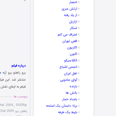
احضار
ارتش سری
از یاد رفته
ازازیل
اسکار
اعتراف می کنم
افعی تهران
اکازیون
اکنون
الکلاسیکو
درباره فیلم:
انجمن اشباح
برو راهتو برو (به
ه
اهل ایران
آوای جادویی
بازنده
فیلم به ایفای نقش پ
بالش ها
برچسب ها
بامداد خمار
hal 2009
,
DVDRip
برتا: داستان یک اسلحه
راهتور برو Chal Chala Chal 2009
بلیط یک‌‌ طرفه