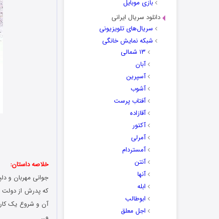
بازی موبایل
دانلود سریال ایرانی
سریال‌های تلویزیونی
شبکه نمایش خانگی
۱۳ شمالی
آبان
آسپرین
آشوب
آفتاب پرست
آقازاده
آکتور
آمرلی
آمستردام
آنتن
خلاصه داستان:
آنها
جوانی مهربان و دلپ
ابله
که پدرش از دولت با
ابوطالب
آن و شروع یک کار 
اجل معلق
و…