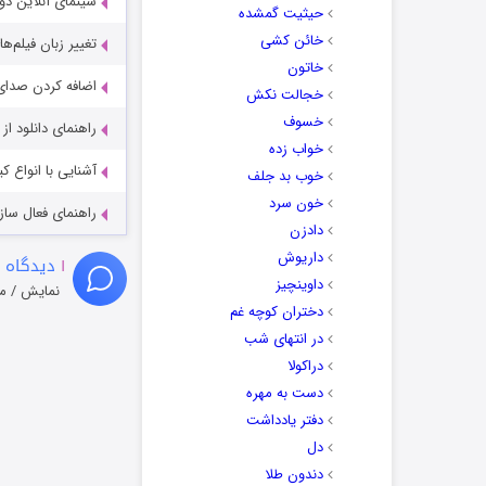
سینمای آنلاین دو
حیثیت گمشده
خائن کشی
تغییر زبان فیلم‌ها
خاتون
اضافه کردن صدای 
خجالت نکش
خسوف
راهنمای دانلود ا
خواب زده
آشنایی با انواع ک
خوب بد جلف
خون سرد
راهنمای فعال سازی کیفیت R
دادزن
داریوش
۱
دیدگاه 
داوینچیز
نمایش / م
دختران کوچه غم
در انتهای شب
دراکولا
دست به مهره
دفتر یادداشت
دل
دندون طلا