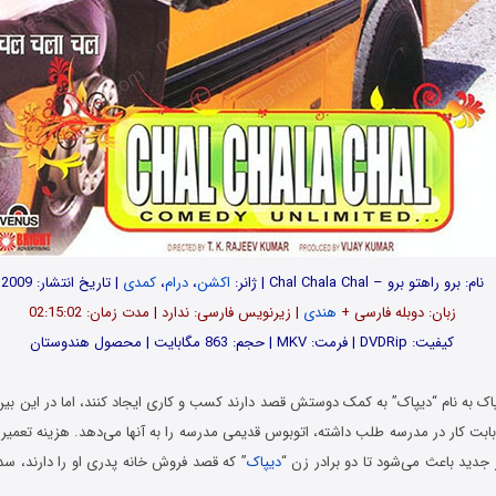
نام: برو راهتو برو – Chal Chala Chal | ژانر:
اکشن
،
درام
،
کمدی
| تاریخ انتشار: 2009
زبان: دوبله فارسی +
هندی
| زیرنویس فارسی: ندارد | مدت زمان: 02:15:02
کیفیت: DVDRip | فرمت: MKV | حجم: 863 مگابایت | محصول هندوستان
اک به نام “دیپاک” به کمک دوستش قصد دارند کسب و کاری ایجاد کنند، اما در این بین
بت کار در مدرسه طلب داشته، اتوبوس قدیمی مدرسه را به آنها می‌دهد. هزینه تعمیر ا
جدید باعث می‌شود تا دو برادر زن “
دیپاک
” که قصد فروش خانه پدری او را دارند، سد