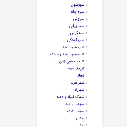
سووشون
سیاه چاله
سیاوش
شام ایرانی
شاهگوش
شب آهنگی
شب های مافیا
شب های مافیا: زودیاک
شبکه مخفی زنان
شریک جرم
شغال
شهر هرت
شهرزاد
شهرک کلیله و دمنه
شوخی با شما
شوخی کردم
صداتو
ضد