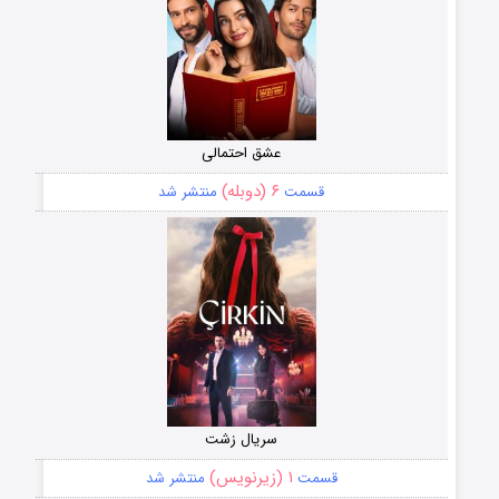
عشق احتمالی
۶ (دوبله)
قسمت
منتشر شد
سریال زشت
۱ (زیرنویس)
قسمت
منتشر شد