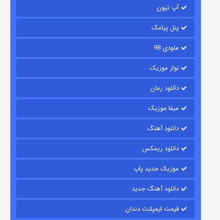
آپ تیون
جادوگری در مغولستان
۱۴ (زیرنویس)
قسمت
منتشر شد
پنل پیامک
ملودی 98
نواز موزیک
دانلود رمان
میفا موزیک
دانلود آهنگ
باب اسفنجی فصل ۱۷
دانلود ریمکس
۶ (زیرنویس)
قسمت
منتشر شد
موزیک جدید پاپ
دانلود آهنگ جدید
قیمت ایمپلنت دندان