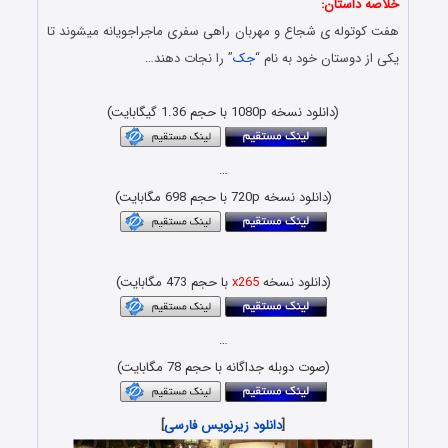
خلاصه داستان:
هفت کوتوله ی شجاع و مهربان راهی سفری ماجراجویانه میشوند تا
یکی از دوستان خود به نام “
جک
” را نجات دهند…
دانلود کارتون با حجم کم و کیفیت بلوری FULL HD
(دانلود نسخه 1080p با حجم 1.36 گیگابایت)
…
(دانلود نسخه 720p با حجم 698 مگابایت)
دانلود رایگان انیمیشن با لینک مستقیم و کیفیت عالی
(دانلود نسخه
x265
با حجم 473 مگابایت)
…
(صوت دوبله جداگانه با حجم 78 مگابایت)
[
دانلود زیرنویس فارسی
]