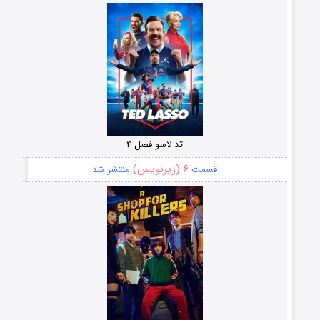
تد لاسو فصل ۴
۶ (زیرنویس)
قسمت
منتشر شد