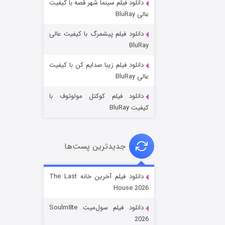
دانلود فیلم سینما شهر قصه با کیفیت
عالی BluRay
دانلود فیلم پیشمرگ با کیفیت عالی
BluRay
دانلود فیلم زیبا صدایم کن با کیفیت
جادوگری در مغولستان
عالی BluRay
۱۴ (زیرنویس)
قسمت
منتشر شد
دانلود فیلم کوکتل مولوتوف با
کیفیت BluRay
جدیدترین پست‌ها
دانلود فیلم آخرین خانه The Last
House 2026
باب اسفنجی فصل ۱۷
دانلود فیلم سول‌میت Soulm8te
۶ (زیرنویس)
قسمت
منتشر شد
2026