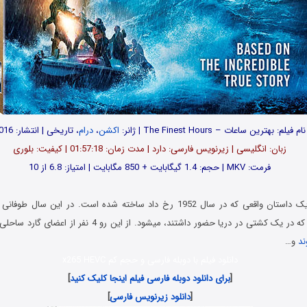
نام فیلم: بهترین ساعات – The Finest Hours | ژانر:
اکشن
،
درام
، تاریخی | انتشار: 2016
زبان: انگلیسی | زیرنویس فارسی: دارد | مدت زمان: 01:57:18 | کیفیت: بلوری
فرمت: MKV | حجم: 1.4 گیگابایت + 850 مگابایت | امتیاز: 6.8 از 10
این فیلم براساس یک داستان واقعی که در سال 1952 رخ داد ساخته شده است. در ا
افتادن جان کسانی که در یک کشتی در دریا حضور داشتند، میشود. از ا
د
و…
دانلود فیلم با دوبله فارسی و حجم کم x265 HEVC
[
برای دانلود دوبله فارسی فیلم اینجا کلیک کنید
]
[
دانلود زیرنویس فارسی
]