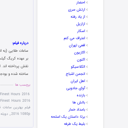
احضار
ارتش سری
از یاد رفته
ازازیل
اسکار
اعتراف می کنم
درباره فیلم:
افعی تهران
ساعات طلایی (به انگلیسی: st Hours
اکازیون
بر عهده کریگ گیلس
اکنون
الکلاسیکو
انجمن اشباح
ساخته شده و بودجه ساخت این فی
اهل ایران
برچسب ها
آوای جادویی
Finest Hours 2016
بازنده
Finest Hours 2016
بالش ها
فیلم بهترین ساعات The Finest Hours 2016
بامداد خمار
2016 1080p
,
دوبله 
برتا: داستان یک اسلحه
بلیط یک‌‌ طرفه