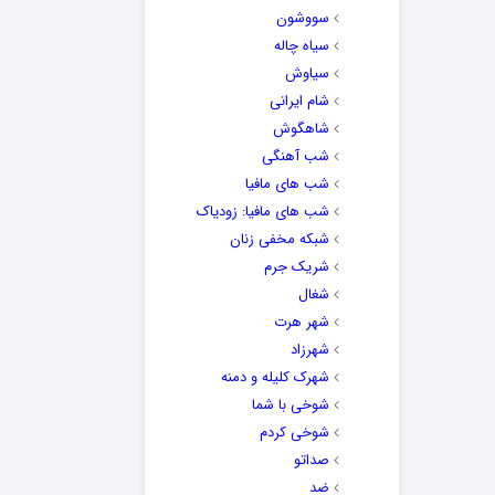
سووشون
سیاه چاله
سیاوش
شام ایرانی
شاهگوش
شب آهنگی
شب های مافیا
شب های مافیا: زودیاک
شبکه مخفی زنان
شریک جرم
شغال
شهر هرت
شهرزاد
شهرک کلیله و دمنه
شوخی با شما
شوخی کردم
صداتو
ضد