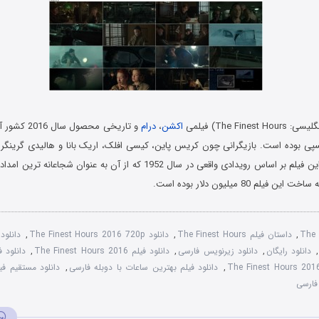
The Fine) فیلمی
اکشن
،
درام
و تاریخی محصول
پی بوده است. بازیگرانی چون کریس پاین، کیسی افلک، اریک بانا و هالیدی گرینگر در
نقش پرداخته اند. این فیلم بر اساس رویدادی واقعی در سال 1952 که از آن به عنو
لم 80 میلیون دلار بوده است.
The 
,
داستان فیلم The Finest Hours
,
دانلود The Finest Hours 2016 720p
,
,
دانلود رایگان
,
دانلود زیرنویس فارسی
,
دانلود فیلم The Finest Hours 2016
,
دانلود 
,
دانلود فیلم بهترین ساعات با دوبله فارسی
,
فارسی