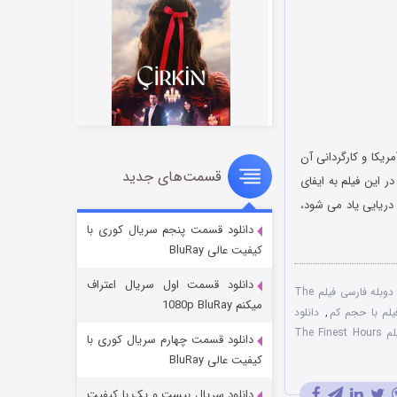
 سال 2016 کشور آمریکا و کارگردانی آن
قسمت‌های جدید
سریال زشت
 این فیلم به ایفای
ان شجاعانه ترین امداد دریایی یاد می شود،
۲ (زیرنویس)
قسمت
منتشر شد
دانلود قسمت پنجم سریال کوری با
کیفیت عالی BluRay
دانلود قسمت اول سریال اعتراف
دانلود دوبله فارسی فیلم The
میکنم 1080p BluRay
فیلم با حجم کم
,
دانلود
دانلود مستقیم فیلم The Finest Hours
دانلود قسمت چهارم سریال کوری با
کیفیت عالی BluRay
دانلود سریال بیست و یک با کیفیت