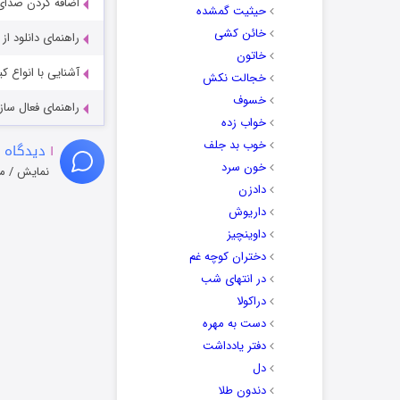
اضافه کردن صدای 
حیثیت گمشده
خائن کشی
راهنمای دانلود ا
خاتون
آشنایی با انواع ک
خجالت نکش
خسوف
راهنمای فعال سازی کیفیت R
خواب زده
خوب بد جلف
۱
دیدگاه 
خون سرد
نمایش / م
دادزن
داریوش
داوینچیز
دختران کوچه غم
در انتهای شب
دراکولا
دست به مهره
دفتر یادداشت
دل
دندون طلا