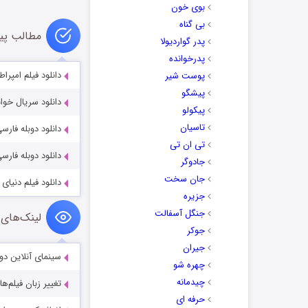
بوی خون
بی گناه
مطالب پی
پدر گواردیولا
پدرخوانده
دانلود فیلم امپراطوری از پاریس
پوست شیر
پیشگو
دانلود سریال خواننده دور اف
پیکولو
تاسیان
دانلود دوبله فارسی فیلم کلبه
تی ان تی
دانلود دوبله فارسی Encounters of the Third Kind 1977
جادوگر
جان سخت
دانلود فیلم دنیای جدید ب
جزیره
جنگل آسفالت
لینک‌های 
جوکر
جیران
سینمای آنلاین دو
چهره شو
چیدمانه
تغییر زبان فیلم‌ها
حرفه ای