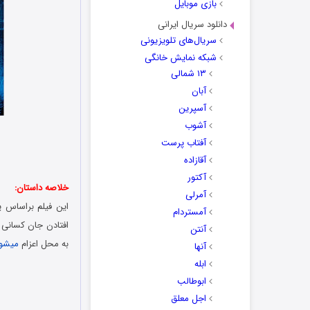
بازی موبایل
دانلود سریال ایرانی
سریال‌های تلویزیونی
شبکه نمایش خانگی
۱۳ شمالی
آبان
آسپرین
آشوب
آفتاب پرست
آقازاده
آکتور
خلاصه داستان:
آمرلی
آمستردام
آنتن
به محل اعزام
میشون
آنها
ابله
ابوطالب
اجل معلق