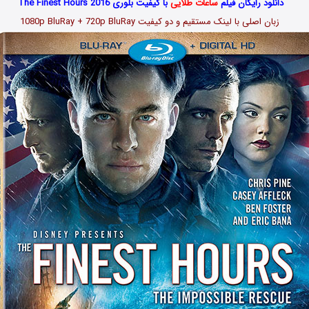
دانلود رایگان فیلم
ساعات طلایی
با کیفیت بلوری The Finest Hours 2016
زبان اصلی با لینک مستقیم و دو کیفیت 1080p BluRay + 720p BluRay