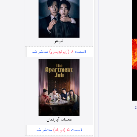
شوهر
۸ (زیرنویس)
قسمت
منتشر شد
عملیات آپارتمان
۵ (دوبله)
قسمت
منتشر شد