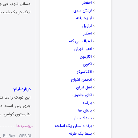
احضار
مسائل شوم، خیر و ش
ارتش سری
اینکه در یک شب با
از یاد رفته
ازازیل
اسکار
اعتراف می کنم
افعی تهران
اکازیون
اکنون
الکلاسیکو
انجمن اشباح
اهل ایران
درباره فیلم:
آوای جادویی
این کودک را دعا کنید (به انگلیسی: hild
بازنده
جری رس است. در ا
بالش ها
هلیستون کولمن، ما
بامداد خمار
برتا: داستان یک اسلحه
برچسب ها
بلیط یک‌‌ طرفه
,
BluRay
,
WEB-DL