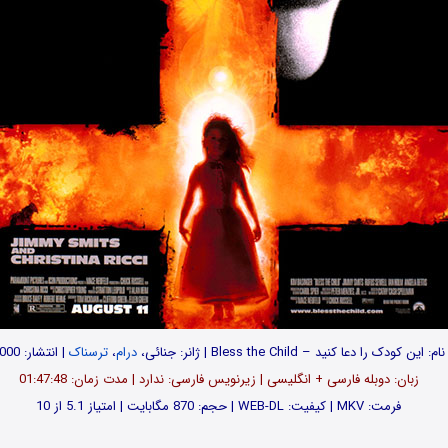
نام: این کودک را دعا کنید – Bless the Child | ژانر: جنائی،
درام
،
ترسناک
| انتشار: 2000
زبان: دوبله فارسی + انگلیسی | زیرنویس فارسی: ندارد | مدت زمان: 01:47:48
فرمت: MKV | کیفیت: WEB-DL | حجم: 870 مگابایت | امتیاز 5.1 از 10