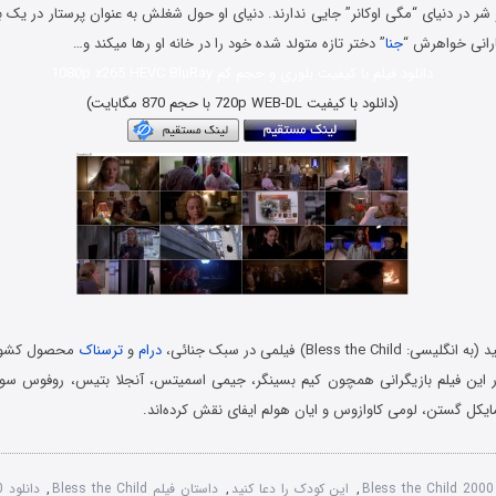
ر در دنیای “مگی اوکانر” جایی ندارند. دنیای او حول شغلش به عنوان پرستار در یک ب
رانی خواهرش “
جنا
” دختر تازه متولد شده خود را در خانه او رها میکند و…
دانلود فیلم با کیفیت بلوری و حجم کم 1080p x265 HEVC BluRay
(دانلود با کیفیت 720p WEB-DL با حجم 870 مگابایت)
Bless the C) فیلمی در سبک جنائی،
درام
و
ترسناک
محصول کشور آ
ین فیلم بازیگرانی همچون کیم بسینگر، جیمی اسمیتس، آنجلا بتیس، روفوس سوئ
یکل گستن، لومی کاوازوس و ایان هولم ایفای نقش کرده‌اند.
Bless the Child 2000
,
این کودک را دعا کنید
,
داستان فیلم Bless the Child
,
د