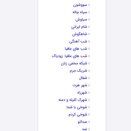
سووشون
سیاه چاله
سیاوش
شام ایرانی
شاهگوش
شب آهنگی
شب های مافیا
شب های مافیا: زودیاک
شبکه مخفی زنان
شریک جرم
شغال
شهر هرت
شهرزاد
شهرک کلیله و دمنه
شوخی با شما
شوخی کردم
صداتو
ضد