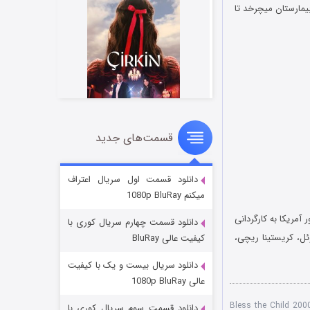
یمارستان میچرخد تا
قسمت‌های جدید
سریال زشت
۲ (زیرنویس)
قسمت
منتشر شد
دانلود قسمت اول سریال اعتراف
میکنم 1080p BluRay
مریکا به کارگردانی
دانلود قسمت چهارم سریال کوری با
ل، کریستینا ریچی،
کیفیت عالی BluRay
دانلود سریال بیست و یک با کیفیت
عالی 1080p BluRay
انلود Bless the Child 2000
دانلود قسمت سوم سریال کوری با