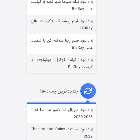
دانلود فیلم سینما شهر قصه با کیفیت
عالی BluRay
دانلود فیلم پیشمرگ با کیفیت عالی
BluRay
دانلود فیلم زیبا صدایم کن با کیفیت
جادوگری در مغولستان
عالی BluRay
۱۴ (زیرنویس)
قسمت
منتشر شد
دانلود فیلم کوکتل مولوتوف با
کیفیت BluRay
جدیدترین پست‌ها
دانلود سریال تد لاسو Ted Lasso
2020-2026
باب اسفنجی فصل ۱۷
دانلود مستند Chasing the Rains
۶ (زیرنویس)
قسمت
منتشر شد
2022