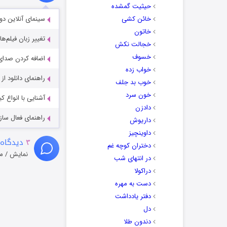
حیثیت گمشده
خائن کشی
سینمای آنلاین دو
خاتون
تغییر زبان فیلم‌ها
خجالت نکش
خسوف
اضافه کردن صدای 
خواب زده
راهنمای دانلود ا
خوب بد جلف
خون سرد
آشنایی با انواع ک
دادزن
راهنمای فعال سازی کیفیت R
داریوش
داوینچیز
۳
دیدگاه 
دختران کوچه غم
نمایش / م
در انتهای شب
دراکولا
دست به مهره
دفتر یادداشت
دل
دندون طلا