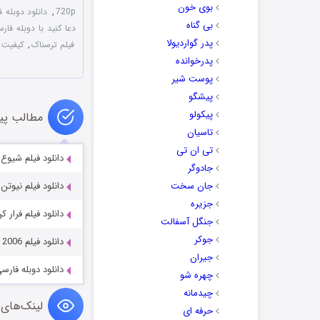
بوی خون
720p
,
دانلود دوبله فارسی فیلم 
بی گناه
دعا کنید با دوبله فار
پدر گواردیولا
فیلم ترسناک
,
کیفیت 
پدرخوانده
پوست شیر
پیشگو
پیکولو
مطالب پی
تاسیان
تی ان تی
دانلود فیلم شیوع با دوبله فا
جادوگر
جان سخت
دانلود فیلم نیوتن با دو
جزیره
دانلود فیلم فرار کن!  2024
جنگل آسفالت
جوکر
دانلود فیلم Kabhi Alvida Naa Kehna 2006
جیران
دانلود دوبله فارسی فیلم
چهره شو
چیدمانه
لینک‌های 
حرفه ای