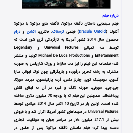
درباره فیلم:
فیلم سینمایی داستان ناگفته دراکولا، ناگفته های دراکولا یا دراکولا
آنتولد (
Dracula Untold
) فیلمی
ترسناک
، فانتزی،
اکشن
و
درام
محصول سال 2014 کشور آمریکا به کارگردانی گری شور است که
توسط سه کمپانی‌ Universal Pictures و Legendary
Entertainment و Michael De Luca Productions تولید و منتشر
شد؛ فیلمنامه این فیلم را نیز مت سازاما و بورک شارپلس به صورت
مشترک به رشته تحریر درآورده و بازیگرانی چون لوک ایوانز، سارا
گدون، دومینیک کوپر، چارلز دنس، آرت پارکینسون، دیرمد مورتا،
جی.جی. مورفی، جوزف لانگ و غیره در آن به ایفای نقش
پرداخته‌اند. همچنین این فیلم که با بودجه 70 میلیون دلاری ساخته
شده است، اولین بار در تاریخ 10 اکتبر سال 2014 میلادی توسط
Universal Pictures در سینماهای کشور آمریکا اکران شد و با فروش
بیش از 217.1 میلیون دلار در سراسر جهان به موفقیت تجاری
دست پیدا کرد؛ فیلم داستان ناگفته دراکولا پس از حضور در