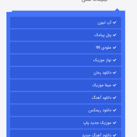
باب اسفنجی فصل ۱۷
آپ تیون
6 (زیرنویس)
قسمت
منتشر شد
پنل پیامک
ملودی 98
نواز موزیک
دانلود رمان
میفا موزیک
رویایی برای تو
دانلود آهنگ
15 (دوبله)
قسمت
منتشر شد
دانلود ریمکس
موزیک جدید پاپ
دانلود آهنگ جدید