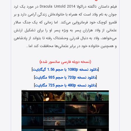
فیلم داستان ناگفته دراکولا Dracula Untold 2014 در مورد یک لرد
جوان به نام ولاد است که همراه با خانواده‌اش زندگی آرامی دارد و بر
قلمرو کوچک خود فرمانروایی می‌کند. اما زمانی که یک جنگ سالار
عثمانی از ولاد هزاران پسر به وبژه پسر او را برای تشکیل ارتش
می‌خواهد، ولاد به دنبال قدرتی وحشتناک رفته تا بتواند از پادشاهی
و همچنین خانواده خود در برابر عثمانی‌ها محافظت کند اما…
(نسخه دوبله فارسی سانسور شده)
[
دانلود نسخه 1080p با حجم 1.56 گیگابایت
]
[
دانلود نسخه 720p با حجم 935 مگابایت
]
[
دانلود نسخه 480p با حجم 725 مگابایت
]