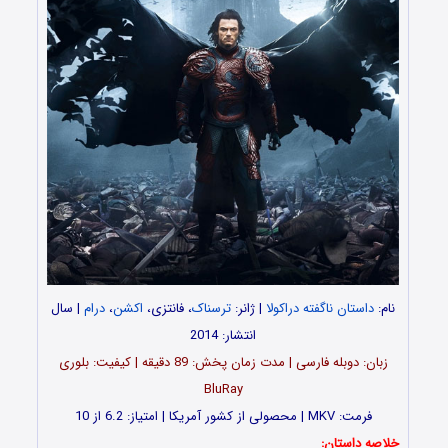
نام:
داستان ناگفته دراکول
ا | ژانر:
ترسناک
، فانتزی،
اکشن
،
درام
| سال
انتشار: 2014
زبان: دوبله فارسی | مدت زمان پخش: 89 دقیقه | کیفیت: بلوری
BluRay
فرمت: MKV | محصولی از کشور آمریکا | امتیاز: 6.2 از 10
خلاصه داستان: