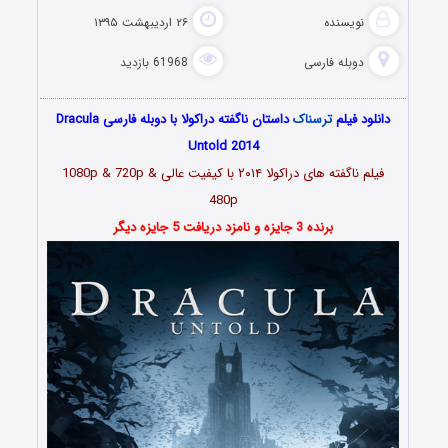
نویسنده
۲۶ اردیبهشت ۱۳۹۵
دوبله فارسی
61968 بازدید
دانلود فیلم
ترسناک
داستان ناگفته دراکولا با دوبله فارسی Dracula
Untold 2014
فیلم ناگفته های دراکولا ۲۰۱۴ با کیفیت عالی 1080p & 720p &
480p
برنده 3 جایزه و نامزد دریافت 5 جایزه دیگ
ر