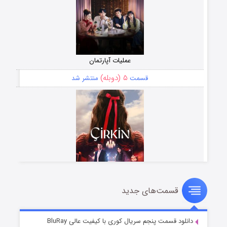
عملیات آپارتمان
۵ (دوبله)
قسمت
منتشر شد
قسمت‌های جدید
سریال زشت
۲ (زیرنویس)
قسمت
منتشر شد
دانلود قسمت پنجم سریال کوری با کیفیت عالی BluRay