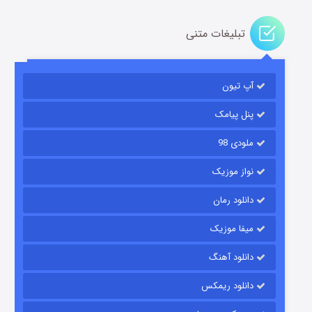
تبلیغات متنی
آپ تیون
باب اسفنجی فصل ۱۷
۶ (زیرنویس)
قسمت
منتشر شد
پنل پیامک
ملودی 98
نواز موزیک
دانلود رمان
میفا موزیک
دانلود آهنگ
رویایی برای تو
دانلود ریمکس
۱۵ (دوبله)
قسمت
منتشر شد