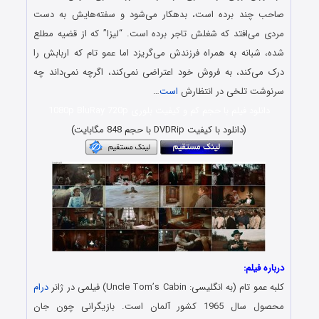
صاحب چند برده است، بدهکار می‌شود و سفته‌هایش به دست
مردی می‌افتد که شغلش تاجر برده است. “لیزا” که از قضیه مطلع
شده، شبانه به همراه فرزندش می‌گریزد اما عمو تام که اربابش را
درک می‌کند، به فروش خود اعتراضی نمی‌کند، اگرچه نمی‌داند چه
سرنوشت تلخی در انتظارش
است
…
دانلود فیلم با حجم کم و کیفیت بلوری 1080p BluRay 720p
(دانلود با کیفیت DVDRip با حجم 848 مگابایت)
درباره فیلم:
کلبه عمو تام (به انگلیسی: Uncle Tom’s Cabin) فیلمی در ژانر
درام
محصول سال 1965 کشور آلمان است. بازیگرانی چون جان