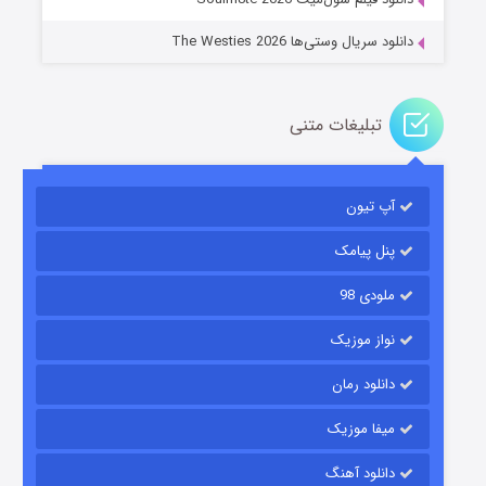
دانلود سریال وستی‌ها The Westies 2026
تبلیغات متنی
مردگان متحرک: شهر مرده ۳
۲ (زیرنویس)
قسمت
منتشر شد
آپ تیون
پنل پیامک
ملودی 98
نواز موزیک
دانلود رمان
میفا موزیک
شکست استوارت در نجات جهان
دانلود آهنگ
۷ (زیرنویس)
قسمت
منتشر شد