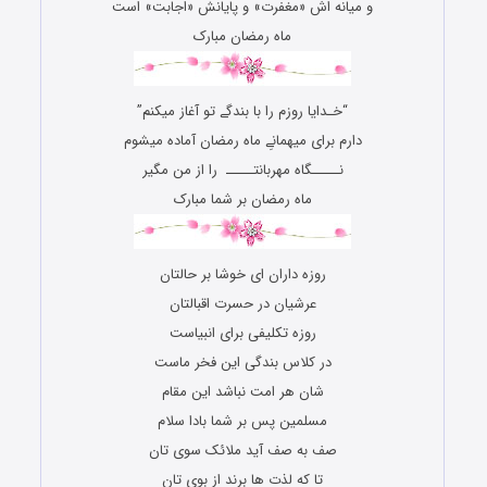
و میانه ‏اش «مغفرت» و پایانش «اجابت» است
ماه رمضان مبارک
“خـدایا روزم را با بندگے تو آغاز میکنم”
دارم برای میهمانےِ ماه رمضان آماده میشوم
نـــــگاه مهربانتـــــ را از من مگیر
ماه رمضان بر شما مبارک
روزه داران ای خوشا بر حالتان
عرشیان در حسرت اقبالتان
روزه تکلیفی برای انبیاست
در کلاس بندگی این فخر ماست
شان هر امت نباشد این مقام
مسلمین پس بر شما بادا سلام
صف به صف آید ملائک سوی تان
تا که لذت ها برند از بوی تان