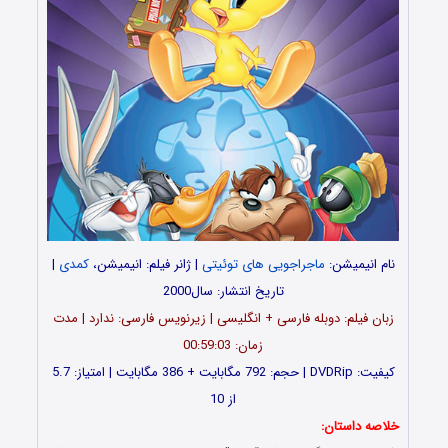
نام انیمیشن:
ماجراجویی های توئیتی
| ژانر فیلم: انیمیشن،
کمدی
|
تاریخ انتشار: سال2000
زبان فیلم: دوبله فارسی + انگلیسی | زیرنویس فارسی: ندارد | مدت
زمان: 00:59:03
کیفیت: DVDRip | حجم: 792 مگابایت + 386 مگابایت | امتیاز: 5.7
از 10
خلاصه داستان: