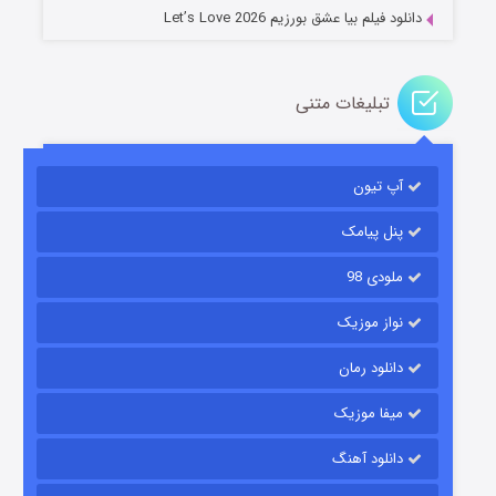
دانلود فیلم بیا عشق بورزیم Let’s Love 2026
تبلیغات متنی
باب اسفنجی فصل ۱۷
آپ تیون
۶ (زیرنویس)
قسمت
منتشر شد
پنل پیامک
ملودی 98
نواز موزیک
دانلود رمان
میفا موزیک
رویایی برای تو
دانلود آهنگ
۱۵ (دوبله)
قسمت
منتشر شد