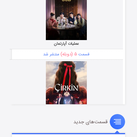
عملیات آپارتمان
۵ (دوبله)
قسمت
منتشر شد
قسمت‌های جدید
سریال زشت
۲ (زیرنویس)
قسمت
منتشر شد