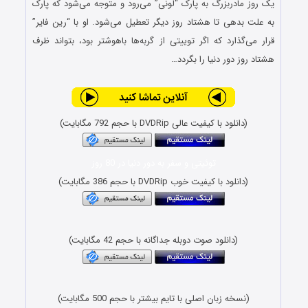
یک روز مادربزرگ به پارک “لونی” می‌رود و متوجه می‌شود که پارک
به علت بدهی تا هشتاد روز دیگر تعطیل می‌شود. او با “رین فایر”
قرار می‌گذارد که اگر توییتی از گربه‌ها باهوشتر بود، بتواند ظرف
هشتاد روز دور دنیا را بگردد…
(دانلود با کیفیت عالی DVDRip با حجم 792 مگابایت)
توئیتی و سفر به دور دنیا در 80 روز
(دانلود با کیفیت خوب DVDRip با حجم 386 مگابایت)
(دانلود صوت دوبله جداگانه با حجم 42 مگابایت)
(نسخه زبان اصلی با تایم بیشتر با حجم 500 مگابایت)