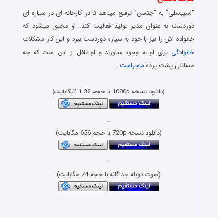
“اسپیسلی” به “جتسن” ترفیع میدهد تا در کارخانه ای در سیاره ای
دوردست به عنوان مدیر تولید فعالیت کند. او مجبور میشود که
خانواده اش را نیز با خود به سیاره دوردست ببرد و این کار مشکلات
خانوادگی
برای او به وجود میاورند و او غافل از این است که چه
مسائلی پشت پرده
ماجراست
…
دانلود کارتون با حجم کم و کیفیت بلوری 1080p BluRay 720p
(دانلود نسخه 1080p با حجم 1.32 گیگابایت)
…
(دانلود نسخه 720p با حجم 656 مگابایت)
…
(صوت دوبله جداگانه با حجم 74 مگابایت)