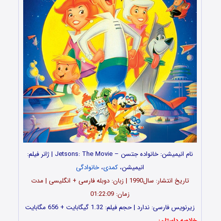
نام انیمیشن: خانواده جتسن – Jetsons: The Movie | ژانر فیلم:
انیمیشن،
کمدی
،
خانوادگی
تاریخ انتشار: سال1990 | زبان: دوبله فارسی + انگلیسی | مدت
زمان: 01:22:09
زیرنویس فارسی: ندارد | حجم فیلم: 1.32 گیگابایت + 656 مگابایت
خلاصه داستان: