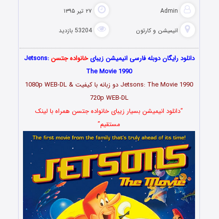
Admin
۲۷ تیر ۱۳۹۵
انیمیشن و کارتون
53204 بازدید
دانلود رایگان دوبله فارسی انیمیشن زیبای
خانواده جتسن
Jetsons:
The Movie 1990
Jetsons: The Movie 1990 دو زبانه با کیفیت 1080p WEB-DL &
720p WEB-DL
“دانلود انیمیشن بسیار زیبای خانواده جتسن همراه با لینک
مستقیم”