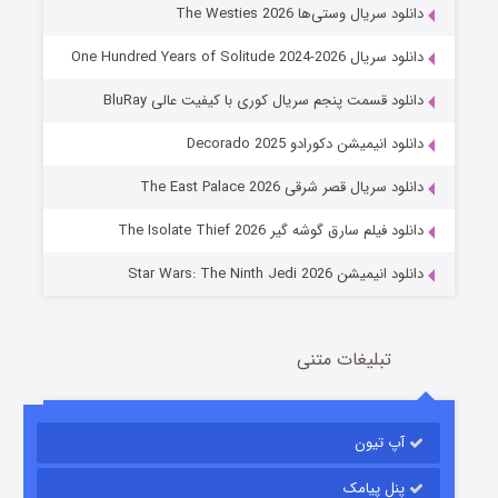
دانلود سریال وستی‌ها The Westies 2026
دانلود سریال One Hundred Years of Solitude 2024-2026
دانلود قسمت پنجم سریال کوری با کیفیت عالی BluRay
دانلود انیمیشن دکورادو Decorado 2025
خاندان اژدها فصل ۳
دانلود سریال قصر شرقی The East Palace 2026
6 (زیرنویس)
قسمت
منتشر شد
دانلود فیلم سارق گوشه گیر The Isolate Thief 2026
دانلود انیمیشن Star Wars: The Ninth Jedi 2026
تبلیغات متنی
آپ تیون
جادوگری در مغولستان
14 (زیرنویس)
قسمت
منتشر شد
پنل پیامک