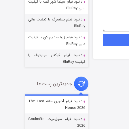
دانلود فیلم سینما شهر قصه با کیفیت
عالی BluRay
دانلود فیلم پیشمرگ با کیفیت عالی
BluRay
دانلود فیلم زیبا صدایم کن با کیفیت
خاندان اژدها فصل ۳
عالی BluRay
6 (زیرنویس)
قسمت
منتشر شد
دانلود فیلم کوکتل مولوتوف با
کیفیت BluRay
جدیدترین پست‌ها
دانلود فیلم آخرین خانه The Last
House 2026
جادوگری در مغولستان
دانلود فیلم سول‌میت Soulm8te
14 (زیرنویس)
قسمت
منتشر شد
2026