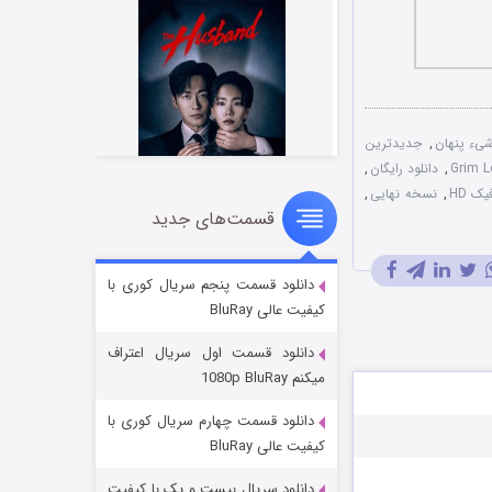
شیء پنهان
,
جدیدترین
,
دانلود رایگان
,
یک HD
,
نسخه نهایی
,
قسمت‌های جدید
شوهر
8 (زیرنویس)
قسمت
منتشر شد
دانلود قسمت پنجم سریال کوری با
کیفیت عالی BluRay
دانلود قسمت اول سریال اعتراف
میکنم 1080p BluRay
دانلود قسمت چهارم سریال کوری با
کیفیت عالی BluRay
دانلود سریال بیست و یک با کیفیت