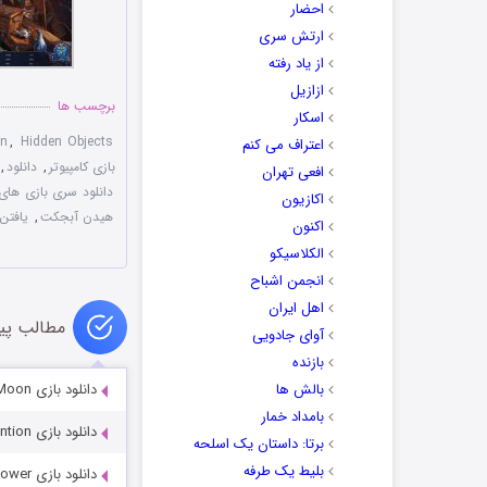
احضار
ارتش سری
از یاد رفته
ازازیل
برچسب ها
اسکار
on
,
Hidden Objects
اعتراف می کنم
بازی کامپیوتر
,
دانلود
,
افعی تهران
دانلود سری بازی های rim Legends
اکازیون
هیدن آبجکت
,
یافتن
اکنون
الکلاسیکو
انجمن اشباح
اهل ایران
مطالب پی
آوای جادویی
بازنده
بالش ها
دانلود بازی Shadow Wolf Mysteries 4: Under the Crimson Moon
بامداد خمار
دانلود بازی Modern Tales: Age of Invention
برتا: داستان یک اسلحه
بلیط یک‌‌ طرفه
دانلود بازی Labyrinths of the World 6: The Devil’s Tower