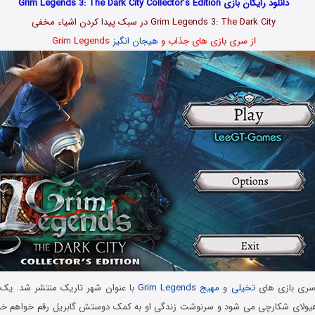
دانلود رایگان بازی Grim Legends 3: The Dark City Collector’s Edition
Grim Legends 3: The Dark City در سبک پیدا کردن اشیاء مخفی
از سری بازی های جذاب و
هیجان انگیز
Grim Legends
سری بازی های
تخیلی
و
مهیج
Grim Legends
با عنوان شهر تاریک منتشر شد. یک ق
هیولای شکارچی می شود و سرنوشت زندگی او به کمک دوستش گابریل رقم خواهم خورد