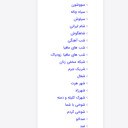
سووشون
سیاه چاله
سیاوش
شام ایرانی
شاهگوش
شب آهنگی
شب های مافیا
شب های مافیا: زودیاک
شبکه مخفی زنان
شریک جرم
شغال
شهر هرت
شهرزاد
شهرک کلیله و دمنه
شوخی با شما
شوخی کردم
صداتو
ضد