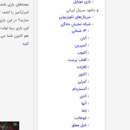
بازی موبایل
معماهای بازی نقشه 
دانلود سریال ایرانی
اسرارآمیز را کشف ک
سریال‌های تلویزیونی
سازید؟ در این باز
شبکه نمایش خانگی
این بازی زیبا نهایت
۱۳ شمالی
هم اکنون شما می تو
آبان
کنید
.
آسپرین
دانلود رایگان بازی
آشوب
آفتاب پرست
آقازاده
آکتور
آمرلی
آمستردام
آنتن
آنها
ابله
ابوطالب
اجل معلق