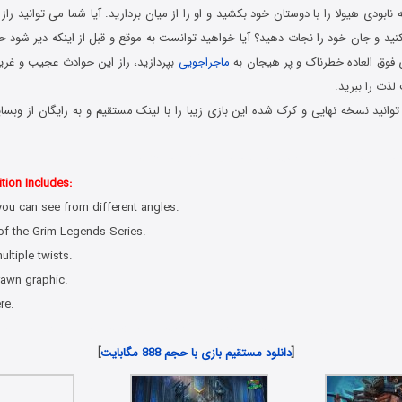
نابودی هیولا را با دوستان خود بکشید و او را از میان بردارید. آیا شما می توانید ر
نید و جان خود را نجات دهید؟ آیا خواهید توانست به موقع و قبل از اینکه دیر شود حق
ی فوق العاده خطرناک و پر هیجان به
ماجراجویی
بپردازید، راز این حوادث عجیب و غری
 لذت را ببرید.
انید نسخه نهایی و کرک شده این بازی زیبا را با لینک مستقیم و به رایگان از وبسا
 کامپیوتر در سبک پیدا کردن اشیاء مخفی با لینک مستقیم
tion Includes:
you can see from different angles.
 of the Grim Legends Series.
ultiple twists.
rawn graphic.
re.
دانلود جدیدترین بازی هیدن آبجکت و پیدا کردن شیء پنهان مخصوص کامپیوتر PC
[
دانلود مستقیم بازی با حجم 888 مگابایت
]