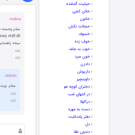
حیثیت گمشده
خائن کشی
خاتون
melina :
خجالت نکش
سلام وخسته نب
خسوف
ary ntdll.dll
خواب زده
میشه راهنمای
خوب بد جلف
خون سرد
دادزن
داریوش
Admin :
داوینچیز
سلام. ویندوز شم
دختران کوچه غم
در انتهای شب
دراکولا
دست به مهره
دفتر یادداشت
دل
دندون طلا