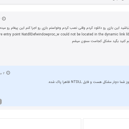
۲ مرداد ۱۳۹۵
اشید این بازی رو دانلود کردم وقتی نصب کردم وخواستم بازی رو اجرا کنم این پیغام رو میده:
e entry point NatdllDefwindowproc_w could not be located in the dynamic link libr
یم کنید بگید مشکل کجاست ممنون میشم
۲ مرداد ۱۳۹۵
ا دچار مشکل هست و فایل NTDLL ظاهرا پاک شده.