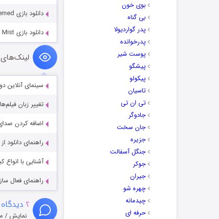
بوی خون
دانلود بازی Haunted Hotel 20: A Past Redeemed
بی گناه
پدر گواردیولا
دانلود بازی Surface 7: Alone in the Mist
پدرخوانده
پوست شیر
لینک‌های 
پیشگو
پیکولو
سینمای آنلاین دو
تاسیان
تی ان تی
تغییر زبان فیلم‌ها
جادوگر
اضافه کردن صدای 
جان سخت
جزیره
راهنمای دانلود ا
جنگل آسفالت
آشنایی با انواع ک
جوکر
جیران
راهنمای فعال سازی کیفیت R
چهره شو
چیدمانه
۲
دیدگاه 
حرفه ای
نمایش / م