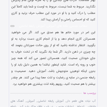
بهتر شماست. ادراک های ابتدایی او را به منزله نوعی عدم پذیرش
نگذارید. مربوط به شما نیست، مربوط به اوست و شما باید کاملاً این
مطلب را درک کنید و با او در مورد این مطلب حرف بزنید و کاری
کنید که او احساس راحتی و آرامش پیدا کند.
مطالب جنسی, نکته های آمیزش, آموزش رابطه تناسلی
این امر در مورد خانم ها هم صدق می کند. اگر می خواهید
همسرتان کاری انجام دهد و یا از انجام کاری دست بردارد به او
بگویید. انتظار نداشته باشید که او از روی حالت صورتتان بفهمد که
چه چیزی در ذهن دارید. اگر شما یاد نگیرید که در تخت خواب به
جای خودتان صحبت کنید، همسرتان تصور می کند که همه چیز
خوب و روبه راه است. شاید اینطور نباشد! به همین دلیل باید او را
بدون اینکه توهینی متوجهش باشد، آموزش دهید. صمیمیت و
رابطه جنسی در سایه ی رضایت و لذت معنا پیدا می کنند. هر چقدر
بیشتر با هم صحبت کنید، رویهم رفته لذت بیشتری هم خواهید برد.
برچسب ها
آب نبات های طعم دار
,
آموزش رابطه تناسلی
,
آمیزش
,
آهنگ های
عاشقان
,
ازدواج
,
تمایلات جنسی
,
در شب زفاف چکار باید کرد
,
رابطه