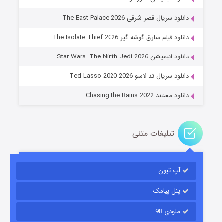
دانلود سریال قصر شرقی The East Palace 2026
دانلود فیلم سارق گوشه گیر The Isolate Thief 2026
جادوگری در مغولستان
دانلود انیمیشن Star Wars: The Ninth Jedi 2026
۱۴ (زیرنویس)
قسمت
منتشر شد
دانلود سریال تد لاسو Ted Lasso 2020-2026
دانلود مستند Chasing the Rains 2022
تبلیغات متنی
آپ تیون
باب اسفنجی فصل ۱۷
۶ (زیرنویس)
قسمت
منتشر شد
پنل پیامک
ملودی 98