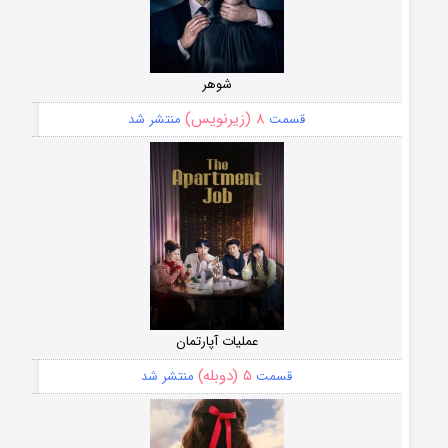
شوهر
۸ (زیرنویس)
قسمت
منتشر شد
عملیات آپارتمان
۵ (دوبله)
قسمت
منتشر شد