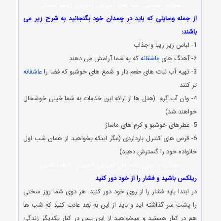
مطالب جنسی, نکته های آمیزش, آموزش رابطه تناسلی
از جمله وسایلی که باید در چمدان خود بگنجانید به شرح زیر می
باشند:
1- لباس زیر زیبا و جذاب
2- آهنگ های
عاشقانه
که به شما آرامش می دهند
3- تهیه آب نبات های طعم دار و شمع های خوشبو که فضا را
عاشقانه
تر کنند
4- وان آب گرم. (هتل ها از ارائه این خدمات به شما خیلی خوشحال
خواهند شد)
5- عطرهای خوشبو و کرم های ماساژ
6- قرص های کنترل بارداردی (مگر اینکه بخواهید از همان شب اول
خانواده خود را گسترش دهید)
مطالب جنسی, نکته های آمیزش, آموزش رابطه تناسلی
ریلکس باشید و فشار را از خود دور کنید
در ابتدا باید فشار را از روی خود دور کنید. هر دوی شما روز سختی
را پشت سر گذاشته اید و باید از این به بعد عادت کنید که شب ها
هم در کنار هستید و میخواهید از این پس در کنار یکدیگر زندگی