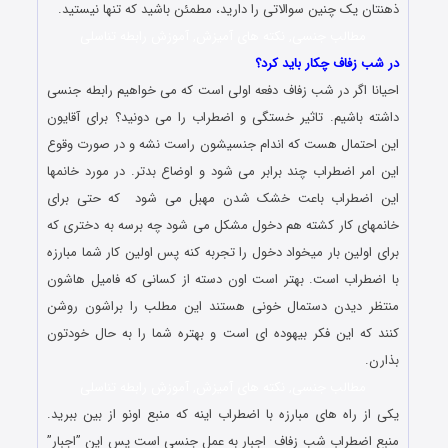
ذهنتان یک چنین سوالاتی را دارید، مطمئن باشید که تنها نیستید.
مطالب جنسی, نکته های آمیزش, آموزش رابطه تناسلی
در شب زفاف چکار باید کرد؟
احیانا اگر در شب زفاف دفعه اولی است که می خواهیم رابطه جنسی
داشته باشیم. تاثیر خستگی و اضطراب را می دونید؟ برای آقایون
این احتمال هست که اندام جنسیشون راست نشه و در صورت وقوع
این امر اضطراب چند برابر می شود و اوضاع بدتر. در مورد خانمها
این اضطراب باعت خشک شدن مهبل می شود که حتی برای
خانمهای کار کشته هم دخول مشکل می شود چه برسه به دختری که
برای اولین بار میخواد دخول را تجربه کنه پس اولین کار شما مبارزه
با اضطراب است. بهتر است اون دسته از کسانی که فامیل هاشون
منتظر دیدن دستمال خونی هستند این مطلب را براشون روشن
کنند که این فکر بیهوده ای است و بهتره شما را به حال خودتون
بذارن.
مطالب جنسی, نکته های آمیزش, آموزش رابطه تناسلی
یکی از راه های مبارزه با اضطراب اینه که منبع اونو از بین ببرید.
منبع اضطراب شب زفاف اجبار به عمل جنسی است پس این ”اجبار”