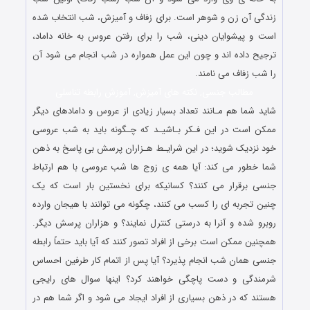
زندگی آن زن و شوهر است. برای زفاف و آمیزش، شب انتخاب شده
است و پیشوایان دینی، شب را برای رفتن عروس به خانه داماد،
ترجیح داده اند و چون این عمل همواره در شب انجام می شود آن
را شب زفاف می نامند.
مطالب جنسی, نکته های آمیزش, آموزش رابطه تناسلی
شاید شما هم مـانند تعداد بسیار زیادی از عروس و دامادهای دیگر
ممکن است در این فـکر بـاشیـد که چـگونه باید به شب عروسی
خود نزدیک شوید؛ در این شرایـط هـزاران پرسش بی پاسخ به ذهن
شما خطور می کند: آیا همه ی زوج ها شب عروسی با هم ارتباط
جنسی برقرار می کنند؟ کسانیکه برای نخستین بار است که یک
چنین تجربه ای را کسب می کنند، چگونه می توانند با هیجان وارده
روبرو شده و آنرا به درستی کنترل نمایند؟ و هزاران پرسش دیگر.
همچنین ممکن است برخی از افراد تصور کنند که آیا باید حتماً رابطه
جنسی همان شب انجام پذیرد؟ آیا پس از اتمام کار طرفین احساس
شرمندگی و دست پاچگی خواهند کرد؟ اینها سوال های رایجی
هستند که در ذهن بسیاری از افراد ایجاد می شود و اگر شما هم در