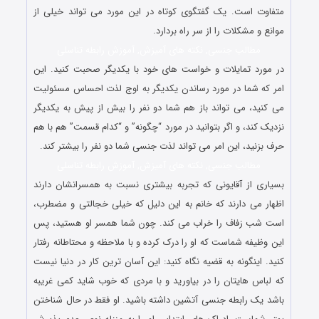
متفاوت است. یک گفتگوی کوتاه در این مورد می تواند خیلی از
موانع و مشکلات را از سر راه بردارد.
مطالب جنسی, نکته های آمیزش, آموزش رابطه تناسلی
در مورد تمایلات و خواست های خود با یکدیگر صحبت کنید. این
امر که شما در مورد رساندن یکدیگر به اوج لذت احساس مسئولیت
می کنید، می تواند باز هم شما دو نفر را بیش از پیش به یکدیگر
نزدیک کند، و اگر بتوانید در مورد “چگونه” و “کدام قسمت” هم با هم
حرف بزنید، این امر می تواند لذت جنسی شما دو نفر را بیشتر کند.
مطالب جنسی, نکته های آمیزش, آموزش رابطه تناسلی
بسیاری از آقایونی که تجربه بیشتری نسبت به همسرانشان دارند
اظهار می دارند که خانم به این دلیل که خیلی خجالتی و مضطرب،
است شب زفاف را خراب می کند. چون شما همسر او هستید، پس
این وظیفه شماست که او را درک کرده و با ملاحظه و محتاطانه رفتار
کنید. اینگونه به قضیه نگاه کنید: این آسان ترین کار در دنیا نیست
که لباس هایتان را در بیاورید و با مردی که خوب شاید کمی غریبه
باشد یک رابطه جنسی آتشین داشته باشید. او فقط در حال شناختن