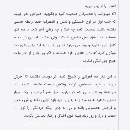
لعنتی را از بین ببرید.
اگه میتوانید با همسرتان صحبت کنید و بگویید احتیاجی نمی بینید
که شب اول در اوج خستگی و تنش و اضطراب حتما رابطه جنسی
داشته باشید صحبت کنید چه قبلا و چه وقتی آخر شب با هم تنها
هستید که عاشق عمل جنسی هستید ولی امشب اجباری در انجام
کامل اون ندارید و بهتر می بینید که این کار را به فردا یا روزهای بعد
موکول کنید که بدن هاتون تازه هستند و فکرتون باز و از نظر وقت
هیچ جور تنگی ندارید.
مطالب جنسی, نکته های آمیزش, آموزش رابطه تناسلی
با این فکر هم آغوشی را شروع کنید اگر دوست داشتید تا آخرش
بروید و هرجا احساس کردید وقتش نیست متوقف شوید. اما
خواهشا وحشی بازی هم در نیارید عمل هم آغوشی را یک اجبار
نشون ندهید نه به مرد و نه به زن. مرد باید اولین نکته براش راحتی
و آرامش همسرش باشه و زن به جای اینکه مردانگی را توی ….
سفت و دراز و زور زیاد ببینه توی اخلاق و رفتار دنبالش بگرده.
مطالب جنسی, نکته های آمیزش, آموزش رابطه تناسلی