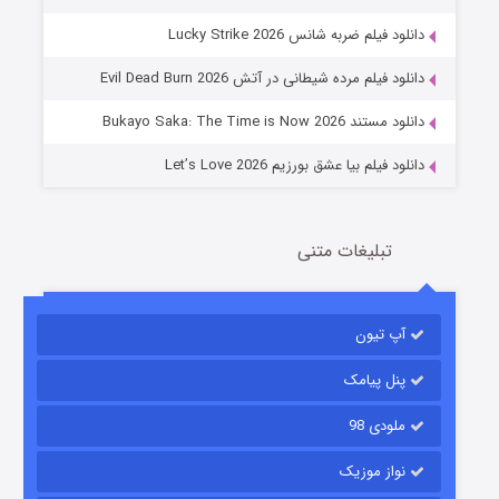
جادوگری در مغولستان
دانلود فیلم ضربه شانس Lucky Strike 2026
14 (زیرنویس)
قسمت
منتشر شد
دانلود فیلم مرده شیطانی در آتش Evil Dead Burn 2026
دانلود مستند Bukayo Saka: The Time is Now 2026
دانلود فیلم بیا عشق بورزیم Let’s Love 2026
تبلیغات متنی
باب اسفنجی فصل ۱۷
آپ تیون
6 (زیرنویس)
قسمت
منتشر شد
پنل پیامک
ملودی 98
نواز موزیک