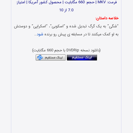
فرمت: MKV | حجم: 660 مگابایت | محصول کشور آمریکا | امتیاز:
7.0 از 10
خلاصه داستان:
“شگی” به یک گرگ تبدیل شده و “اسکوبی”، “اسکراپی” و دوستش
به او کمک میکنند تا در مسابقه ی پیش رو برنده
شود
…
دانلود فیلم با دوبله فارسی و حجم کم 1080p BluRay 720p
(دانلود نسخه DVDRip با حجم 660 مگابایت)