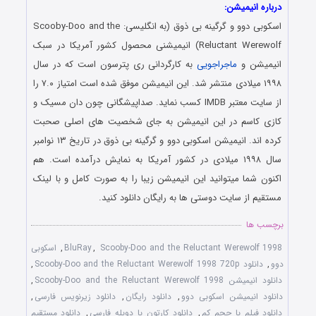
درباره انیمیشن:
اسکوبی دوو و گرگینه بی ذوق (به انگلیسی: Scooby-Doo and the
Reluctant Werewolf) انیمیشنی محصول کشور آمریکا در سبک
انیمیشن و
ماجراجویی
به کارگردانی ری پترسون است که در سال
۱۹۹۸ میلادی منتشر شد. این انیمیشن موفق شده است امتیاز ۷.۰ را
از سایت معتبر IMDB کسب نماید. صداپیشگانی چون دان مسیک و
کازی کاسم در این انیمیشن به جای شخصیت های اصلی صحبت
کرده اند. انیمیشن اسکوبی دوو و گرگینه بی ذوق در تاریخ ۱۳ نوامبر
سال ۱۹۹۸ میلادی در کشور آمریکا به نمایش درآمده است. هم
اکنون شما میتوانید این انیمیشن زیبا را به صورت کامل و با لینک
مستقیم از سایت دوستی ها به رایگان دانلود کنید.
برچسب ها
Scooby-Doo and the Reluctant Werewolf 1998
,
BluRay
,
اسکوبی
دوو
,
دانلود Scooby-Doo and the Reluctant Werewolf 1998 720p
,
دانلود انیمیشن Scooby-Doo and the Reluctant Werewolf 1998
,
دانلود انیمیشن اسکوبی دوو
,
دانلود رایگان
,
دانلود زیرنویس فارسی
,
دانلود فیلم با حجم کم
,
دانلود کارتون با دوبله فارسی
,
دانلود مستقیم