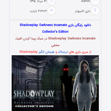
Admin
۳۱ مرداد ۱۳۹۵
بازی کامپیوتر
۴۷۳۸۳ بازدید
دانلود رایگان بازی Shadowplay: Darkness Incarnate
Collector’s Edition
Shadowplay: Darkness Incarnate در سبک پیدا کردن اشیاء
مخفی
از سری بازی های
ترسناک
و
هیجان انگیز
Shadowplay