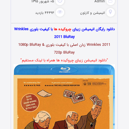
Admin
۰۵ شهریور ۱۳۹۵
انیمیشن و کارتون
۴۴۴۹۴ بازدید
دانلود رایگان انیمیشن زیبای
چروکیده ها
با کیفیت بلوری Wrinkles
2011 BluRay
Wrinkles 2011 زبان اصلی با کیفیت بلوری 1080p BluRay &
720p BluRay
“دانلود انیمیشن زیبای چروکیده ها همراه با لینک مستقیم”