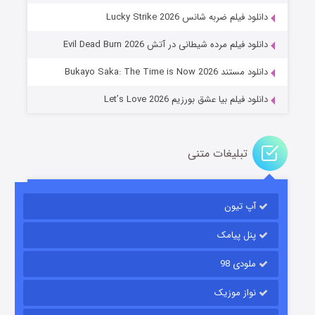
جادوگری در مغولستان
دانلود فیلم ضربه شانس Lucky Strike 2026
۱۴ (زیرنویس)
قسمت
منتشر شد
دانلود فیلم مرده شیطانی در آتش Evil Dead Burn 2026
دانلود مستند Bukayo Saka: The Time is Now 2026
دانلود فیلم بیا عشق بورزیم Let’s Love 2026
تبلیغات متنی
باب اسفنجی فصل ۱۷
آپ تیون
۶ (زیرنویس)
قسمت
منتشر شد
پنل پیامک
ملودی 98
نواز موزیک