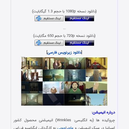
دانلود فیلم با حجم کم و دوبله فارسی با کیفیت x265 HEVC
(دانلود نسخه 1080p با حجم 1.3 گیگابایت)
…
(دانلود نسخه 720p با حجم 650 مگابایت)
[
دانلود زیرنویس فارسی
]
درباره انیمیشن:
چروکیده ها (به انگلیسی: Wrinkles) انیمیشنی محصول کشور
اسپانیا در سبک انیمیشن و
ماجراجویی
به کارگردانی ایگناسیو فرراس