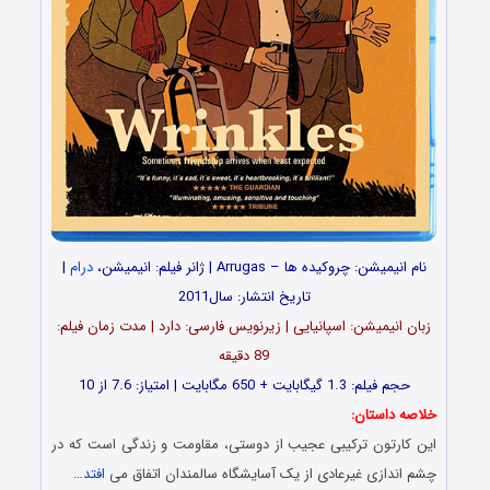
نام انیمیشن: چروکیده ها – Arrugas | ژانر فیلم: انیمیشن،
درام
|
تاریخ انتشار: سال2011
زبان انیمیشن: اسپانیایی | زیرنویس فارسی: دارد | مدت زمان فیلم:
89 دقیقه
حجم فیلم: 1.3 گیگابایت + 650 مگابایت | امتیاز: 7.6 از 10
خلاصه داستان:
این کارتون ترکیبی عجیب از دوستی، مقاومت و زندگی است که در
چشم اندازی غیرعادی از یک آسایشگاه سالمندان اتفاق می
افتد
…