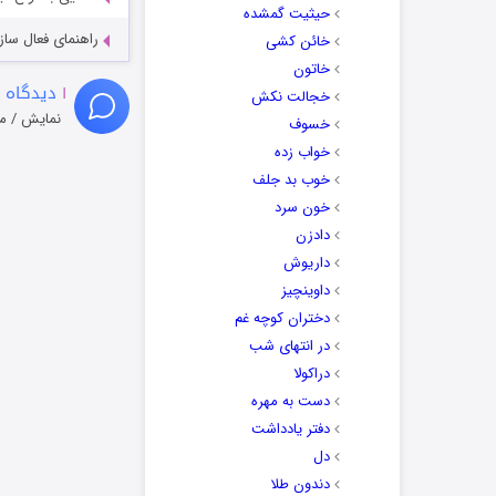
حیثیت گمشده
راهنمای فعال سازی کیفیت R
خائن کشی
خاتون
۱
دیدگاه 
خجالت نکش
نمایش / م
خسوف
خواب زده
خوب بد جلف
خون سرد
دادزن
داریوش
داوینچیز
دختران کوچه غم
در انتهای شب
دراکولا
دست به مهره
دفتر یادداشت
دل
دندون طلا