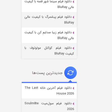
دانلود فیلم سینما شهر قصه با کیفیت
عالی BluRay
دانلود فیلم پیشمرگ با کیفیت عالی
BluRay
دانلود فیلم زیبا صدایم کن با کیفیت
خاندان اژدها فصل ۳
عالی BluRay
۶ (زیرنویس)
قسمت
منتشر شد
دانلود فیلم کوکتل مولوتوف با
کیفیت BluRay
جدیدترین پست‌ها
دانلود فیلم آخرین خانه The Last
House 2026
جادوگری در مغولستان
دانلود فیلم سول‌میت Soulm8te
۱۴ (زیرنویس)
قسمت
منتشر شد
2026