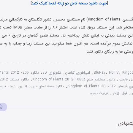
[
جهت دانلود نسخه کامل دو زبانه اینجا کلیک کنید
]
480p
قلمرو گیاهان (به انگلیسی: Kingdom of Plants) نام مستندی محصول کشور انگلستان به کارگ
سال ۲۰۱۲ میلادی منتشر شد. این مس
نمایش عموم درآمده است. هم اکنون شما میتوانید این مستند زیبا و جذاب را به ص
تی ها به رایگان دانلود کنید.
Kingd
,
HDTV
,
BluRay
,
امپراطوری گیاهان
,
تکنولوژی 3D
,
دانلود Kingdom of Plants 2012 720p
یس فارسی
,
دانلود مستقیم فیلم Kingdom of Plants 2012 1080p
,
دانلود مستند Kingdom of Plants 2012
Kingdom of Plants 3
,
دانلود مستندهای دیوید اتنبرو
,
دوبله فارس
ن
,
فول اچ دی
,
کیفیت بلوری
شنهادی