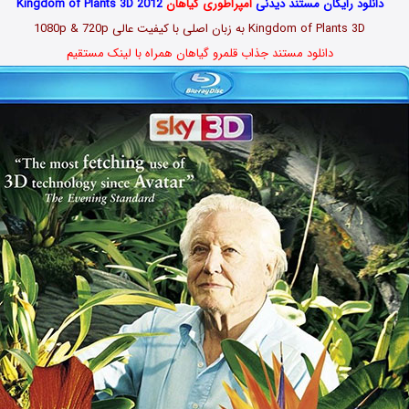
دانلود رایگان مستند دیدنی
امپراطوری گیاهان
Kingdom of Plants 3D 2012
Kingdom of Plants 3D به زبان اصلی با کیفیت عالی 1080p & 720p
دانلود مستند جذاب قلمرو گیاهان همراه با لینک مستقیم