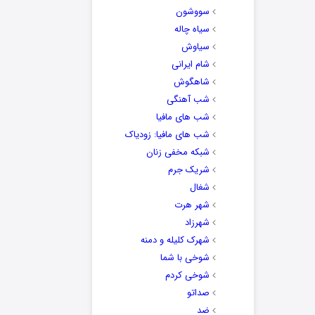
سووشون
سیاه چاله
سیاوش
شام ایرانی
شاهگوش
شب آهنگی
شب های مافیا
شب های مافیا: زودیاک
شبکه مخفی زنان
شریک جرم
شغال
شهر هرت
شهرزاد
شهرک کلیله و دمنه
شوخی با شما
شوخی کردم
صداتو
ضد