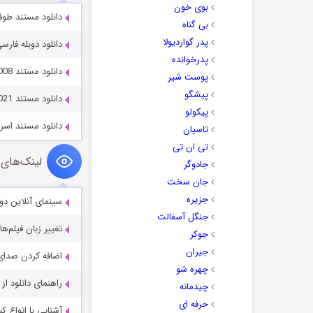
بوی خون
دانلود مستند طوفان کاترینا 2025
بی گناه
پدر گواردیولا
دانلود دوبله فارسی مستند egend 2016
پدرخوانده
دانلود مستند Dan Cruickshank’s Adventures in Architecture 2008
پوست شیر
پیشگو
دانلود مستند The Fight Before Christmas 2021
پیکولو
دانلود مستند اسرا
تاسیان
تی ان تی
لینک‌های 
جادوگر
جان سخت
جزیره
سینمای آنلاین دو
جنگل آسفالت
تغییر زبان فیلم‌ها
جوکر
جیران
اضافه کردن صدای 
چهره شو
راهنمای دانلود ا
چیدمانه
حرفه ای
آشنایی با انواع ک