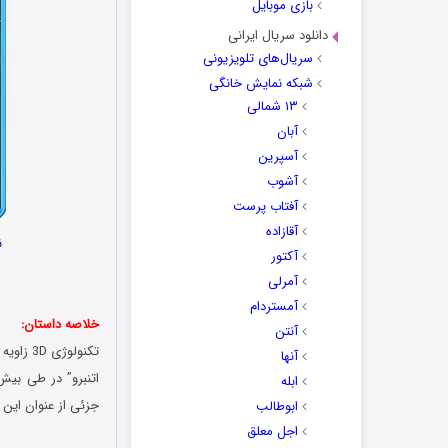
بازی موبایل
دانلود سریال ایرانی
سریال‌های تلویزیونی
شبکه نمایش خانگی
۱۳ شمالی
آبان
آسپرین
آشوب
آفتاب پرست
آقازاده
نا
آکتور
آمرلی
آمستردام
خلاصه داستان:
آنتن
تکنولوژی 3D زاویه ی جدیدی را در زندگی گیاهان از زشت ترین تا زیباترین آنها آشکار ساخته است. در این سری
آنها
ابله
جزئی از عنوان این
ابوطالب
اجل معلق