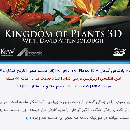
م: پادشاهی گیاهان – Kingdom of Plants 3D | ژانر: مستند علمی | تاریخ انتشار: 2012
زبان: انگلیسی | زیرنویس فارسی: ندارد | تعداد قسمت ها: 3 | مدت: 44 دقیقه
فرمت: MKV | کیفیت: HDTV | حجم: متفاوت | امتیاز 8.6 از 10
 مستند میباشد در صورتیکه نسخه سه بعدی این مستند هم وجود
دارد
.
دانلود مستند با دوبله فارسی و کیفیت بلوری 720p BluRay