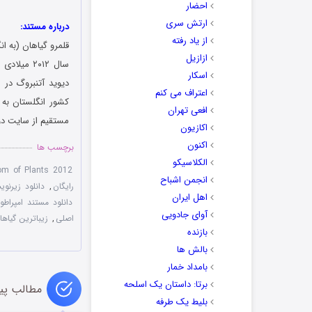
احضار
ارتش سری
درباره مستند:
از یاد رفته
ازازیل
اسکار
اعتراف می کنم
کشور انگلستان به 
افعی تهران
مستقیم از سایت دوس
اکازیون
اکنون
برچسب ها
الکلاسیکو
om of Plants 2012
انجمن اشباح
رایگان
,
دانلود زیرنو
اهل ایران
دانلود مستند امپراطوری گیاهان D 2012
آوای جادویی
اصلی
,
زیباترین گیاها
بازنده
بالش ها
بامداد خمار
برتا: داستان یک اسلحه
مطالب پی
بلیط یک‌‌ طرفه