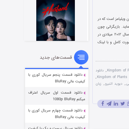
ردانی مارتین ویلیامز است که در
تند موفق شده است امتیاز ۸.۶ را از سایت معتبر IMDB کسب نماید. بازیگرانی چون
دیوید آتنبروگ در این مستند دیدنی به ایفای نقش پرداخته اند. مستند قلمرو گیاهان در تاریخ ۶ می سال ۲۰۱۲ میلادی در
ورت کامل و با لینک
قسمت‌های جدید
شوهر
۸ (زیرنویس)
قسمت
منتشر شد
,
دانلود
دانلود قسمت پنجم سریال کوری با
,
کیفیت عالی BluRay
ی
,
دیوید اتنبرو
,
زبان
دانلود قسمت اول سریال اعتراف
میکنم 1080p BluRay
دانلود قسمت چهارم سریال کوری با
کیفیت عالی BluRay
دانلود سریال بیست و یک با کیفیت