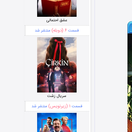
عشق احتمالی
۶ (دوبله)
قسمت
منتشر شد
سریال زشت
۱ (زیرنویس)
قسمت
منتشر شد