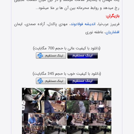
رخ میدهد و روابط محرمانه بین آن ها بر ملا میشود…
بازیگران:
فریبرز عرب‌نیا،
اندیشه فولادوند
، مهدی پاکدل، آزاده صمدی، ایمان
افشاریان
، عاطفه نوری
دانلود فیلم جدید – Danlod Film Jadjd
(دانلود با کیفیت عالی با حجم 700 مگابایت)
Download Film Gahi
(دانلود با کیفیت خوب با حجم 345 مگابایت)