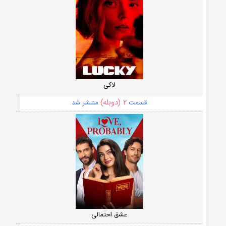
لاکی
۲ (دوبله)
قسمت
منتشر شد
عشق احتمالی