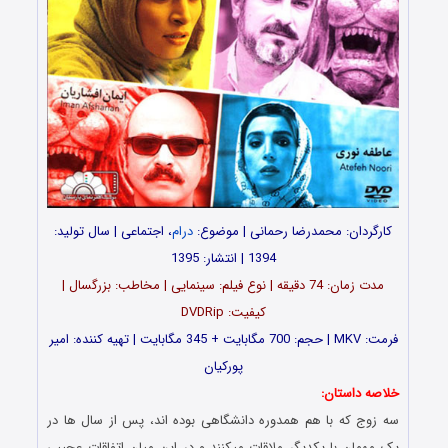
کارگردان: محمدرضا رحمانی | موضوع:
درام
، اجتماعی | سال تولید:
1394 | انتشار: 1395
مدت زمان: 74 دقیقه | نوع فیلم: سینمایی | مخاطب: بزرگسال |
کیفیت: DVDRip
فرمت: MKV | حجم: 700 مگابایت + 345 مگابایت | تهیه کننده: امیر
پورکیان
خلاصه داستان:
سه زوج که با هم همدوره دانشگاهی بوده اند، پس از سال ها در
یک مهمان با یکدیگر ملاقات میکنند و در این میان اتفاقات عجیبی