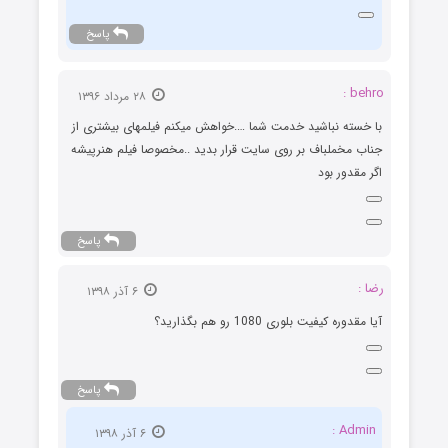
پاسخ
behro :
۲۸ مرداد ۱۳۹۶
با خسته نباشید خدمت شما ….خواهش میکنم فیلمهای بیشتری از
جناب مخملباف بر روی سایت قرار بدید ..مخصوصا فیلم هنرپیشه
اگر مقدور بود
پاسخ
رضا :
۶ آذر ۱۳۹۸
آیا مقدوره کیفیت بلوری 1080 رو هم بگذارید؟
پاسخ
Admin :
۶ آذر ۱۳۹۸