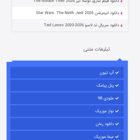
دانلود فیلم سارق گوشه گیر The Isolate Thief 2026
6 (زیرنویس)
قسمت
منتشر شد
دانلود انیمیشن Star Wars: The Ninth Jedi 2026
دانلود سریال تد لاسو Ted Lasso 2020-2026
تبلیغات متنی
آپ تیون
جادوگری در مغولستان
14 (زیرنویس)
قسمت
منتشر شد
پنل پیامک
ملودی 98
نواز موزیک
دانلود رمان
میفا موزیک