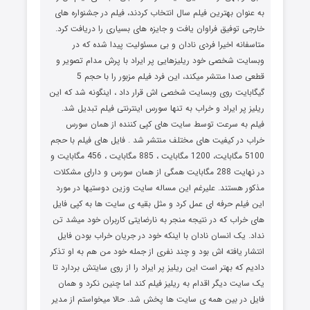
به عنوان بهترین فیلم سال انتخاب کردند، فیلم در جشنواره های
خارجی توفیق فراوان یافت و جایزه های بسیاری را دریافت کرد.
متاسفانه اخیرا فردی نادان و بی مسئولیت پیدا شده که در
وبسایت شخصی خود ریلیزهایی پر ایراد با پرش مدام تصویر و
قطعی صدا منتشر میکند، این فرد فیلم مزبور را با حجم 5
گیگابایت روی وبسایت شخصی اش قرار داد ، اینگونه شد که این
ریلیز پر ایراد و خراب به تنها سورس اینترنتی فیلم تبدیل شد.
فیلم به سرعت توسط سایت های کپی کننده از همان سورس
خراب در کیفیت های مختلف منتشر شد . فایل های فیلم با حجم
5100 مگابایت، 1200 مگابایت ، 885 مگابایت ، 456 مگابایت و
در نهایت 288 مگابایت همگی از همان سورس و دارای مشکلات
مذکور هستند. علیرغم این مساله سایت وزین دوستیها در مورد
این فیلم حرفه ای عمل کرد و مثل بقیه ی سایت ها به کپی فایل
های خراب که در نتیجه منجر به نارضایتی کاربران خود میشد تن
نداد. یک انسان نادان با اینکه خود در جریان خراب بودن فایل
انتشار یافته اش بود و چند نفری از جمله خود من هم به او تذکر
دادیم که بهتر است این ریلیز پر ایراد را از روی سایتش بردارد تا
یک سایت دیگر اقدام به ریلیز فیلم کند اما چنین نکرد و همان
فایل در بین همه ی سایت ها پخش شد. حالا میخواستم از مدیر