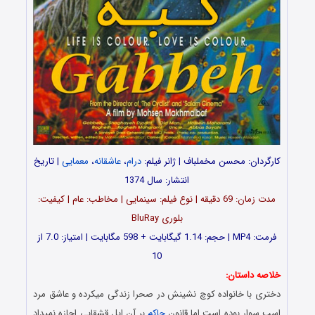
کارگردان: محسن مخملباف | ژانر فیلم:
درام
،
عاشقانه
،
معمایی
| تاریخ
انتشار: سال 1374
مدت زمان: 69 دقیقه | نوع فیلم: سینمایی | مخاطب: عام | کیفیت:
بلوری BluRay
فرمت: MP4 | حجم: 1.14 گیگابایت + 598 مگابایت | امتیاز: 7.0 از
10
خلاصه داستان:
دختری با خانواده کوچ نشینش در صحرا زندگی میکرده و عاشق مرد
اسب سوار بوده است اما قانون
حاکم
بر آن ایل قشقایی اجازه نمیداد