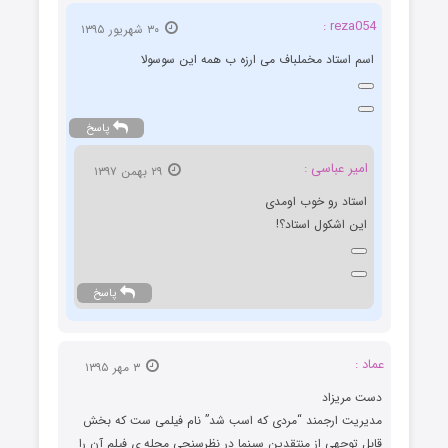
reza054 :
۳۰ شهریور ۱۳۹۵
اسم استاد مخملباف می ارزه ب همه این سوسولا
پاسخ
امیر عباسی :
۲۹ بهمن ۱۳۹۷
استاد رو خوب اومدی
این اشکول استاد؟!
پاسخ
عماد :
۳ مهر ۱۳۹۵
دست مریزاد
مدیریت ارجمند “مردی که اسب شد” نام فیلمی ست که بخش
قابل توجهی از منتقدین سینما در نظرسنجی مجله ی فیلم آن را