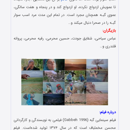
تا عمویش ازدواج نکرده، او ازدواج کند و در پنجاه و هفت سالگی،
عموی گبـه همچنان مجرد است. در تمام این مدت مرد اسب سوار
گبـه را در صحرا دنبال میکند و…
بازیگران:
عباس سیاحی، شقایق جودت، حسین محرمی، رقیه محرمی، پروانه
قلندری و…
دانلود فیلم ایرانی – Danlod Film Irani
درباره فیلم:
فیلم سینمایی گبه (Gabbeh 1996) فیلمی به نویسندگی و کارگردانی
محسن مخملباف است که در سال ۱۳۷۴ تولید شده‌است. فیلم