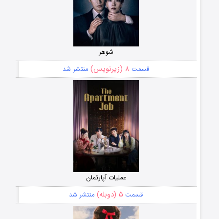
شوهر
۸ (زیرنویس)
قسمت
منتشر شد
عملیات آپارتمان
۵ (دوبله)
قسمت
منتشر شد