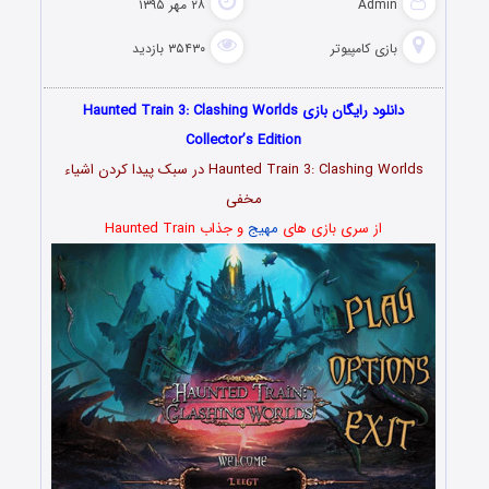
Admin
۲۸ مهر ۱۳۹۵
بازی کامپیوتر
۳۵۴۳۰ بازدید
دانلود رایگان بازی Haunted Train 3: Clashing Worlds
Collector’s Edition
Haunted Train 3: Clashing Worlds در سبک پیدا کردن اشیاء
مخفی
از سری بازی های
مهیج
و جذاب Haunted Train