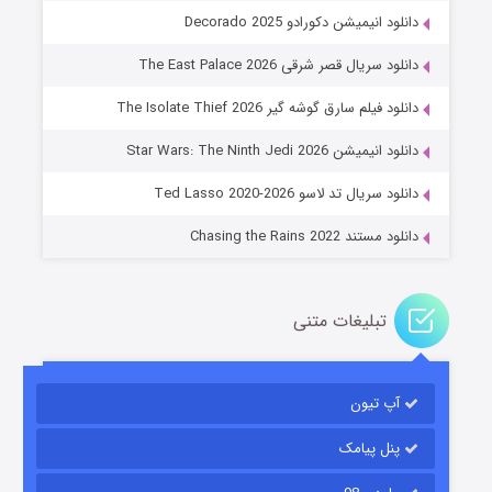
دانلود انیمیشن دکورادو Decorado 2025
دانلود سریال قصر شرقی The East Palace 2026
دانلود فیلم سارق گوشه گیر The Isolate Thief 2026
جادوگری در مغولستان
دانلود انیمیشن Star Wars: The Ninth Jedi 2026
۱۴ (زیرنویس)
قسمت
منتشر شد
دانلود سریال تد لاسو Ted Lasso 2020-2026
دانلود مستند Chasing the Rains 2022
تبلیغات متنی
آپ تیون
باب اسفنجی فصل ۱۷
۶ (زیرنویس)
قسمت
منتشر شد
پنل پیامک