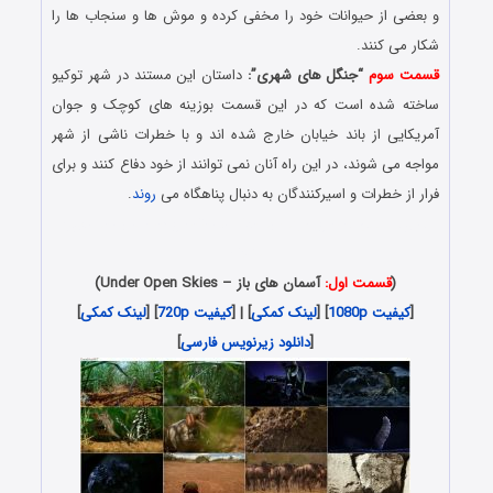
و بعضی از حیوانات خود را مخفی کرده و موش ها و سنجاب ها را
شکار می کنند.
قسمت سوم
“جنگل های شهری”:
داستان این مستند در شهر توکیو
ساخته شده است که در این قسمت بوزینه های کوچک و جوان
آمریکایی از باند خیابان خارج شده اند و با خطرات ناشی از شهر
مواجه می شوند، در این راه آنان نمی توانند از خود دفاع کنند و برای
فرار از خطرات و اسیرکنندگان به دنبال پناهگاه می
روند
.
دانلود رایگان فیلم و سریال با لینک مستقیم و کیفیت بسیار خوب
480p
(
قسمت اول:
آسمان های باز – Under Open Skies)
[
کیفیت 1080p
] [
لینک کمکی
] | [
کیفیت 720p
] [
لینک کمکی
]
[
دانلود زیرنویس فارسی
]