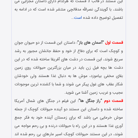
این مستند در قالب 3 قسمت که هرکدام دارای داستان مجزایی می
باشند، با گویندگی نصرالله مدقالچی منتشر شده است که در ادامه به
تفصیل توضیح داده شده
است
…
دانلود رایگان مستند با لینک مستقیم و کیفیت بلوری 1080p &
720p
قسمت اول
“آسمان های باز”:
داستان این قسمت از دو حیوان جوان
و کوچک است که برای دفاع از خود و حفظ جانشان مجبور به رشد
سریع شوند، این قسمت در دشت های آفریقا ساخته شده که در این
دشت ها بچه فیل زن باید در میان بزرگترین حیوانات روی زمین
بقای مخفی بیاموزد، موش ها به دنبال غذا هستند ولی خودشان
شکار عقاب های غول پیکر می شوند و شما با کشنده ترین موجودات
عجیب و غریب زمین آشنا می شوید.
قسمت دوم
“راز جنگل ها”:
این فیلم در جنگل های شمال آمریکا
ساخته شده و داستان این مستند دو آینده حیوانات کوچک از جمله
موش خرمایی می باشد که برای زمستان آینده خود به فکر جمع
آوری غذا هستند و در این راه با حیوانات درنده و بی رحم مواجه می
شوند، در این مستند حیوانات کوچک اسیر مارهای بی رحم شده اند