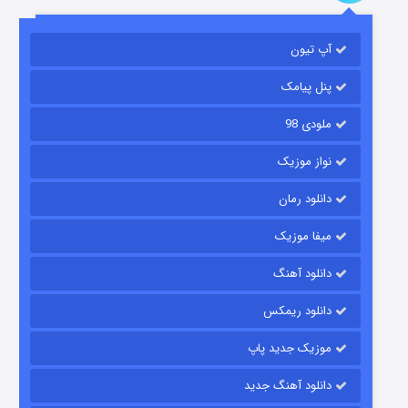
باب اسفنجی فصل ۱۷
آپ تیون
۶ (زیرنویس)
قسمت
منتشر شد
پنل پیامک
ملودی 98
نواز موزیک
دانلود رمان
میفا موزیک
رویایی برای تو
دانلود آهنگ
۱۵ (دوبله)
قسمت
منتشر شد
دانلود ریمکس
موزیک جدید پاپ
دانلود آهنگ جدید