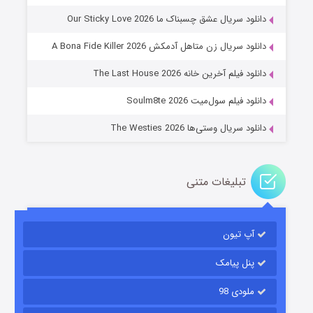
دانلود سریال عشق چسبناک ما Our Sticky Love 2026
عملیات آپارتمان
دانلود سریال زن متاهل آدمکش A Bona Fide Killer 2026
۲ (زیرنویس)
قسمت
منتشر شد
دانلود فیلم آخرین خانه The Last House 2026
دانلود فیلم سول‌میت Soulm8te 2026
دانلود سریال وستی‌ها The Westies 2026
تبلیغات متنی
مردگان متحرک: شهر مرده ۳
۲ (زیرنویس)
قسمت
منتشر شد
آپ تیون
پنل پیامک
ملودی 98