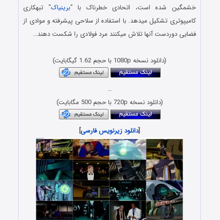
خشمگین شده است، اتحادی خطرناک با “
برینیاک
” تبهکاری
کامیپوتری تشکیل میدهد. با استفاده از سلاحی پیشرفته و موادی از
فضایی دوردست آنها تلاش میکنند مرد فولادی را شکست دهند…
دانلود کارتون جدید با دوبله فارسی و کیفیت فول چ ای FULL HD
(دانلود نسخه 1080p با حجم 1.62 گیگابایت)
…
(دانلود نسخه 720p با حجم 500 مگابایت)
[
دانلود زیرنویس فارسی
]