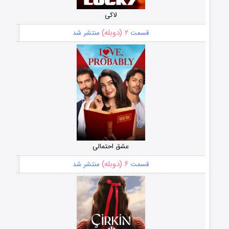
لاکی
۲ (دوبله)
قسمت
منتشر شد
عشق احتمالی
۶ (دوبله)
قسمت
منتشر شد