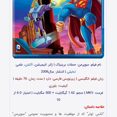
نام فیلم: سوپرمن: حملات برینیاک | ژانر: انیمیشن،
اکشن
، علمی
تخیلی
| انتشار: سال2006
زبان فیلم: انگلیسی | زیرنویس فارسی: دارد | مدت زمان: 76 دقیقه |
کیفیت: بلوری
فرمت: MKV | حجم: 1.62 گیگابایت + 500 مگابایت | امتیاز: 6.0 از
10
خلاصه داستان:
“لکس لوتر” که از موفقیت ها و محبوبیت عمومی “سوپرمن”