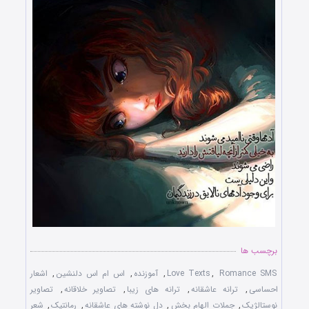
برچسب ها
Romance SMS
,
Love Texts
,
آموزنده
,
اس ام اس دلنشین
,
اشعار
احساسی
,
ترانه عاشقانه
,
ترانه های زیبا
,
تصاویر خلاقانه
,
تصاویر
نوستالژیک
,
جملات الهام بخش
,
دل نوشته های عاشقانه
,
رمانتیک
,
شعر