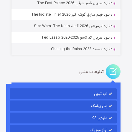
دانلود سریال قصر شرقی The East Palace 2026
دانلود فیلم سارق گوشه گیر The Isolate Thief 2026
جادوگری در مغولستان
دانلود انیمیشن Star Wars: The Ninth Jedi 2026
۱۴ (زیرنویس)
قسمت
منتشر شد
دانلود سریال تد لاسو Ted Lasso 2020-2026
دانلود مستند Chasing the Rains 2022
تبلیغات متنی
آپ تیون
باب اسفنجی فصل ۱۷
۶ (زیرنویس)
قسمت
منتشر شد
پنل پیامک
ملودی 98
نواز موزیک