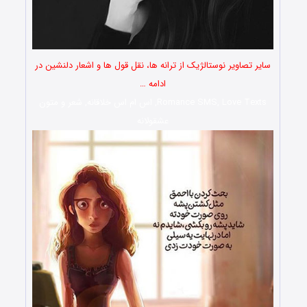
سایر تصاویر نوستالژیک از ترانه ها، نقل قول ها و اشعار دلنشین در
ادامه …
Romance SMS, Love Texts, اس ام اس خلاقانه, شعر و متون
عشقولانه