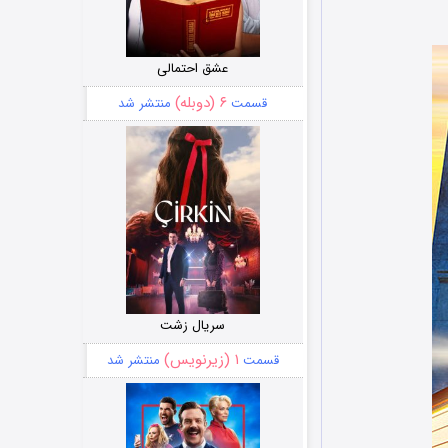
عشق احتمالی
۶ (دوبله)
قسمت
منتشر شد
سریال زشت
۱ (زیرنویس)
قسمت
منتشر شد