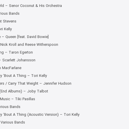
ld – Senor Coconut & His Orchestra
rious Bands
t Stevens
ri Kelly
 – Queen [feat. David Bowie]
– Nick Kroll and Reese Witherspoon
ding – Taron Egerton
e – Scarlett Johansson
h MacFarlane
y ‘Bout A Thing – Tori Kelly
rs / Carry That Weight – Jennifer Hudson
 (End Albums) – Joby Talbot
Music – Tiki Pasillas
arious Bands
y ‘Bout A Thing (Acoustic Version) – Tori Kelly
 Various Bands