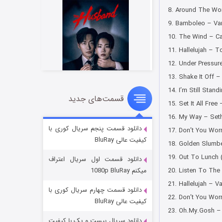
8. Around The Wor
9. Bamboleo – Va
10. The Wind – Ca
11. Hallelujah – To
12. Under Pressure
13. Shake It Off 
14. I’m Still Stan
قسمت‌های جدید
شوهر
15. Set It All Fre
۸ (زیرنویس)
قسمت
منتشر شد
16. My Way – Set
دانلود قسمت پنجم سریال کوری با
17. Don’t You Worr
کیفیت عالی BluRay
18. Golden Slumbe
19. Out To Lunch
دانلود قسمت اول سریال اعتراف
20. Listen To The 
میکنم 1080p BluRay
21. Hallelujah – V
دانلود قسمت چهارم سریال کوری با
22. Don’t You Worr
کیفیت عالی BluRay
23. Oh.My.Gosh –
دانلود سریال بیست و یک با کیفیت