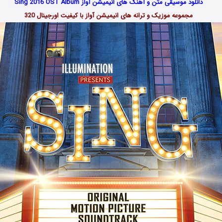
دانلود موسیقی متن و آهنگ های انیمیشن آواز Sing 2016 OST Album
مجموعه موزیک و ترانه های انیمیشن آواز با کیفیت اورجینال 320