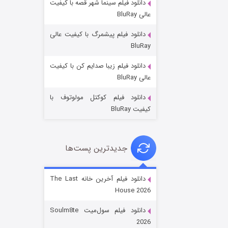
دانلود فیلم سینما شهر قصه با کیفیت
عالی BluRay
دانلود فیلم پیشمرگ با کیفیت عالی
BluRay
دانلود فیلم زیبا صدایم کن با کیفیت
خاندان اژدها فصل ۳
عالی BluRay
۶ (زیرنویس)
قسمت
منتشر شد
دانلود فیلم کوکتل مولوتوف با
کیفیت BluRay
جدیدترین پست‌ها
دانلود فیلم آخرین خانه The Last
House 2026
جادوگری در مغولستان
دانلود فیلم سول‌میت Soulm8te
۱۴ (زیرنویس)
قسمت
منتشر شد
2026