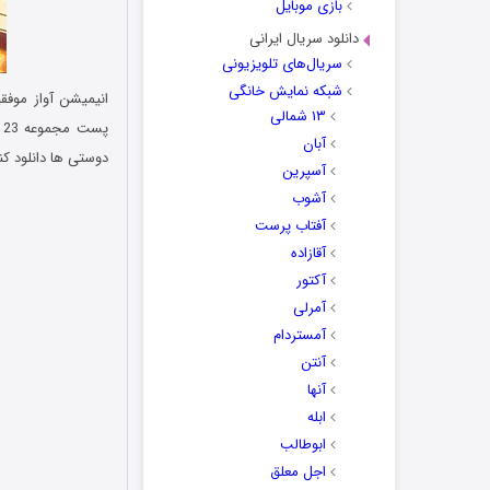
بازی موبایل
دانلود سریال ایرانی
سریال‌های تلویزیونی
شبکه نمایش خانگی
انیمیشن آواز موف
۱۳ شمالی
پست مجموعه 23 ترک از آلبوم
آبان
دوستی ها دانلود کن
آسپرین
آشوب
آفتاب پرست
آقازاده
آکتور
آمرلی
آمستردام
آنتن
آنها
ابله
ابوطالب
اجل معلق