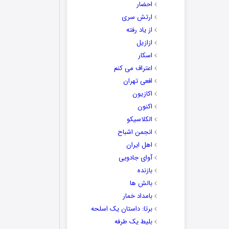
احضار
ارتش سری
از یاد رفته
ازازیل
اسکار
اعتراف می کنم
افعی تهران
اکازیون
اکنون
الکلاسیکو
انجمن اشباح
اهل ایران
آوای جادویی
بازنده
بالش ها
بامداد خمار
برتا: داستان یک اسلحه
بلیط یک‌‌ طرفه