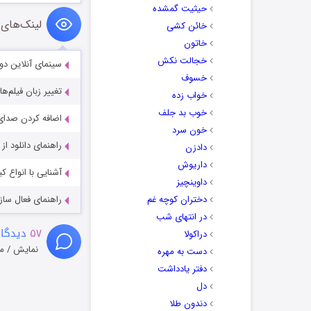
حیثیت گمشده
لینک‌های 
خائن کشی
خاتون
خجالت نکش
سینمای آنلاین دو
خسوف
تغییر زبان فیلم‌ها
خواب زده
خوب بد جلف
اضافه کردن صدای 
خون سرد
راهنمای دانلود ا
دادزن
داریوش
آشنایی با انواع ک
داوینچیز
دختران کوچه غم
راهنمای فعال سازی کیفیت R
در انتهای شب
۵۷
دیدگاه
دراکولا
نمایش / م
دست به مهره
دفتر یادداشت
دل
دندون طلا