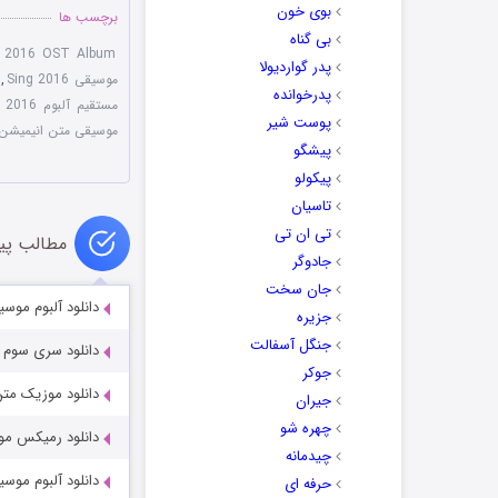
بوی خون
برچسب ها
بی گناه
g 2016 OST Album
پدر گواردیولا
موسیقی Sing 2016
,
پدرخوانده
مستقیم آلبوم Sing 2016
پوست شیر
موسیقی متن انیمیشن 
پیشگو
پیکولو
تاسیان
تی ان تی
مطالب پی
جادوگر
جان سخت
دانلود آلبوم موسیقی متن ا
جزیره
جنگل آسفالت
دانلود سری سوم 
جوکر
دانلود موزیک متن اورجین
جیران
چهره شو
دانلود رمیکس موز
چیدمانه
دانلود آلبوم موسیقی انی
حرفه ای