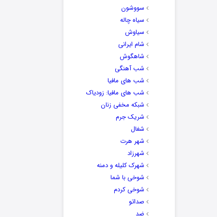
سووشون
سیاه چاله
سیاوش
شام ایرانی
شاهگوش
شب آهنگی
شب های مافیا
شب های مافیا: زودیاک
شبکه مخفی زنان
شریک جرم
شغال
شهر هرت
شهرزاد
شهرک کلیله و دمنه
شوخی با شما
شوخی کردم
صداتو
ضد