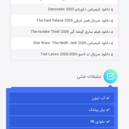
دانلود انیمیشن دکورادو Decorado 2025
دانلود سریال قصر شرقی The East Palace 2026
جادوگری در مغولستان
دانلود فیلم سارق گوشه گیر The Isolate Thief 2026
۱۴ (زیرنویس)
قسمت
منتشر شد
دانلود انیمیشن Star Wars: The Ninth Jedi 2026
دانلود سریال تد لاسو Ted Lasso 2020-2026
تبلیغات متنی
آپ تیون
باب اسفنجی فصل ۱۷
۶ (زیرنویس)
قسمت
منتشر شد
پنل پیامک
ملودی 98