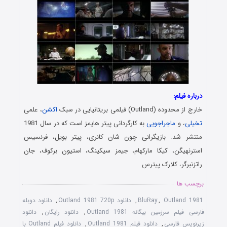
درباره فیلم:
خارج از محدوده (Outland) فیلمی بریتانیایی در سبک
اکشن
، علمی
تخیلی
، و
ماجراجویی
به کارگردانی پیتر هایمز است که در سال 1981
منتشر شد. بازیگرانی چون شان کانری، پیتر بویل، فرنسیس
استرنهیگن، کیکا مارکهام، جیمز سیکینگ، استیون برکوف، جان
راتزنبرگر، کلارک پیترس
برچسب ها
Outland 1981
,
BluRay
,
دانلود Outland 1981 720p
,
دانلود دوبله
فارسی فیلم سرزمین بیگانه Outland 1981
,
دانلود رایگان
,
دانلود
زیرنویس فارسی
,
دانلود فیلم Outland 1981
,
دانلود فیلم Outland با