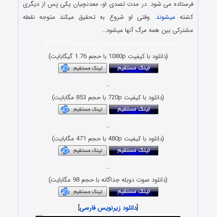
فرستاده می شود. در مدت تصدی او، معدنچیان یکی پس از دیگری
کشته
میشوند
. وقتی او شروع به تحقیق میکند متوجه نقطه
مشترکی بین همه مرگ آنها میشود…
فیلم کلاسیک و قدیمی اوتلند با حجم کم x265 HEVC
(دانلود با کیفیت 1080p با حجم 1.76 گیگابایت)
…
(دانلود با کیفیت 720p با حجم 853 مگابایت)
…
(دانلود با کیفیت 480p با حجم 471 مگابایت)
…
(دانلود صوت دوبله جداگانه با حجم 98 مگابایت)
[
دانلود زیرنویس فارسی
]