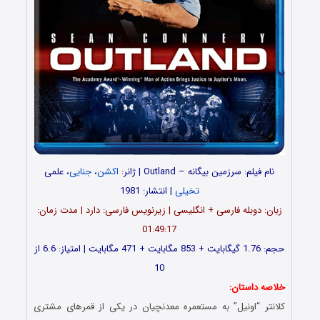
نام فیلم: سرزمین بیگانه – Outland | ژانر:
اکشن
،
جنایی
، علمی
تخیلی
| انتشار: 1981
زبان: دوبله فارسی + انگلیسی | زیرنویس فارسی: دارد | مدت زمان:
01:49:17
حجم: 1.76 گیگابایت + 853 مگابایت + 471 مگابایت | امتیاز: 6.6 از
10
خلاصه داستان:
کلانتر “اونیل” به مستعمره معدنچیان در یکی از قمرهای مشتری