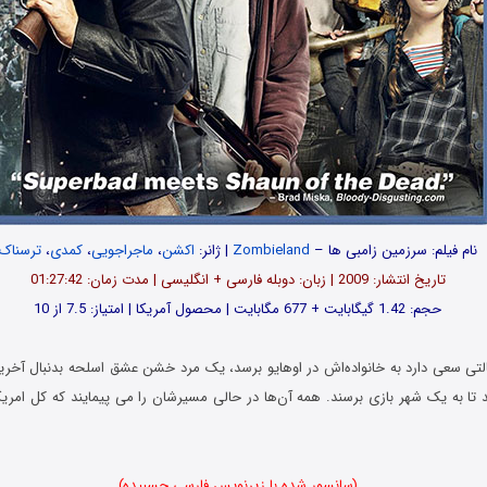
نام فیلم: سرزمین زامبی ها –
Zombieland
| ژانر:
اکشن
،
ماجراجویی
،
کمدی
،
ترسناک
تاریخ انتشار: 2009 | زبان: دوبله فارسی + انگلیسی | مدت زمان: 01:27:42
حجم: 1.42 گیگابایت + 677 مگابایت | محصول آمریکا | امتیاز: 7.5 از 10
 سعی دارد به خانواده‌اش در اوهایو برسد، یک مرد خشن عشق اسلحه بدنبال آخرین
 تا به یک شهر بازی برسند. همه آن‌ها در حالی مسیرشان را می پیمایند که کل امریکا
(سانسور شده با زیرنویس فارسی چسبیده)