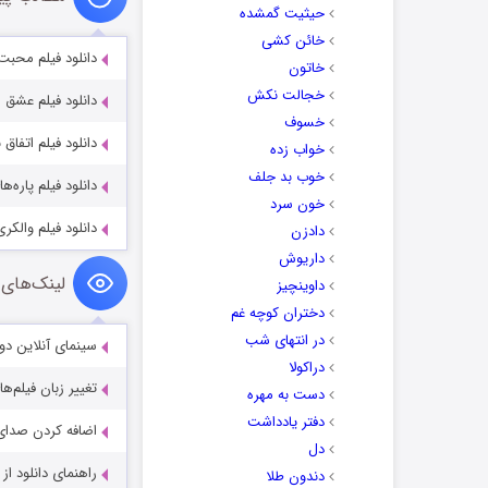
حیثیت گمشده
خائن کشی
دانلود فیلم محبت shtey 2002
خاتون
خجالت نکش
دانلود فیلم عشق لی Li 2024
خسوف
دانلود فیلم اتفاق با دوبله ف
خواب زده
خوب بد جلف
دانلود فیلم پاره‌های وحشت
خون سرد
دانلود فیلم والکری با دو
دادزن
داریوش
لینک‌های 
داوینچیز
دختران کوچه غم
در انتهای شب
سینمای آنلاین دو
دراکولا
تغییر زبان فیلم‌ها
دست به مهره
دفتر یادداشت
اضافه کردن صدای 
دل
راهنمای دانلود ا
دندون طلا