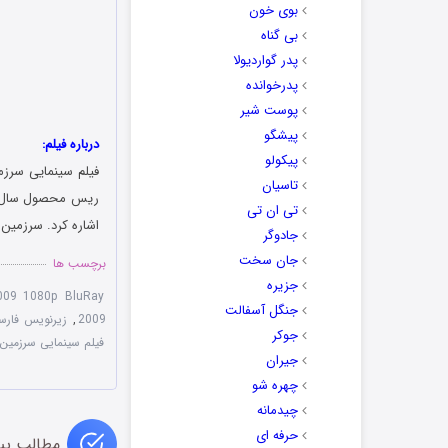
بوی خون
بی گناه
پدر گواردیولا
پدرخوانده
پوست شیر
پیشگو
درباره فیلم:
پیکولو
فیلم سینمایی سرزمی
تاسیان
تی ان تی
اشاره کرد. سرزمین زامبی‌ها تو
جادوگر
جان سخت
برچسب ها
جزیره
009 1080p BluRay
جنگل آسفالت
2009
,
زیرنویس فارسی eland 2009
جوکر
فیلم سینمایی سرزمین زام
جیران
چهره شو
چیدمانه
حرفه ای
مطالب پی