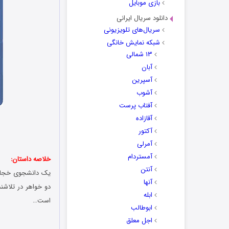
بازی موبایل
دانلود سریال ایرانی
سریال‌های تلویزیونی
شبکه نمایش خانگی
۱۳ شمالی
آبان
آسپرین
آشوب
آفتاب پرست
آقازاده
آکتور
آمرلی
آمستردام
خلاصه داستان:
آنتن
یک دانشجوی خجالتی
آنها
دو خواهر در تلاشند
ابله
است…
ابوطالب
اجل معلق