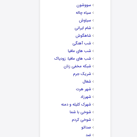
سووشون
سیاه چاله
سیاوش
شام ایرانی
شاهگوش
شب آهنگی
شب های مافیا
شب های مافیا: زودیاک
شبکه مخفی زنان
شریک جرم
شغال
شهر هرت
شهرزاد
شهرک کلیله و دمنه
شوخی با شما
شوخی کردم
صداتو
ضد