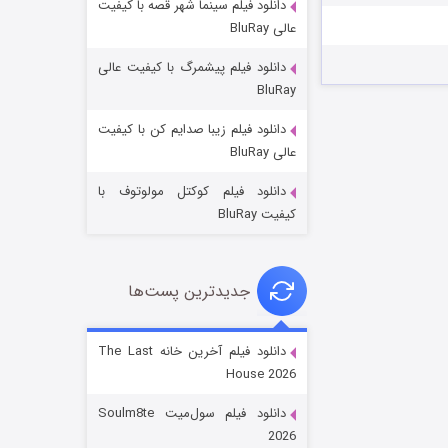
دانلود فیلم سینما شهر قصه با کیفیت
عالی BluRay
دانلود فیلم پیشمرگ با کیفیت عالی
BluRay
دانلود فیلم زیبا صدایم کن با کیفیت
خاندان اژدها فصل ۳
عالی BluRay
۶ (زیرنویس)
قسمت
منتشر شد
دانلود فیلم کوکتل مولوتوف با
کیفیت BluRay
جدیدترین پست‌ها
دانلود فیلم آخرین خانه The Last
House 2026
جادوگری در مغولستان
دانلود فیلم سول‌میت Soulm8te
۱۴ (زیرنویس)
قسمت
منتشر شد
2026