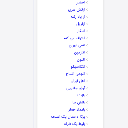
احضار
ارتش سری
از یاد رفته
ازازیل
اسکار
اعتراف می کنم
افعی تهران
اکازیون
اکنون
الکلاسیکو
انجمن اشباح
اهل ایران
آوای جادویی
بازنده
بالش ها
بامداد خمار
برتا: داستان یک اسلحه
بلیط یک‌‌ طرفه