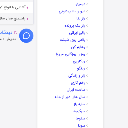
دومینو
آشنایی با انواع ک
دیو و ماه پیشونی
راز بقا
راهنمای فعال سازی کیفیت R
راز یک پرونده
۱۲
دیدگاه 
رالی ایرانی
نمایش / م
رقص روی شیشه
رهایم کن
روزی روزگاری مریخ
ریکاوری
رینگو
زار و زندگی
زخم کاری
ساخت ایران
سال های دور از خانه
سایه باز
سرگیجه
سقوط
سودا