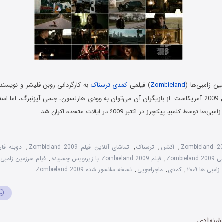
ن زامبی‌ها (
Zombieland
) فیلمی
کمدی
ترسناک
به کارگردانی روبن فلیشر و نویسن
ریس محصول سال 2009 آمریکاست. از بازیگران آن می‌توان به وودی هارلسون، جسی آیزنبرگ، اما
سط کلمبیا پیکچرز در اکتبر 2009 در ایالات متحده اکران شد.
Zombieland 2
,
اکشن
,
ترسناک
,
تماشای آنلاین فیلم Zombieland 2009
,
Zombi
,
فیلم Zombieland 2009 با زیرنویس چسبیده
,
فیلم سرزمین زامبی ها 2009 دوبله
بی ها ۲۰۰۹
,
کمدی
,
ماجراجویی
,
نسخه سانسور شده Zombieland 2009
شنهادی