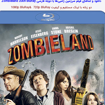
دانلود و تماشای فیلم سرزمین زامبی‌ها با دوبله فارسی Zombieland 2009 BluRay
دو زبانه با لینک مستقیم و کیفیت 1080p BluRay& 720p BluRay